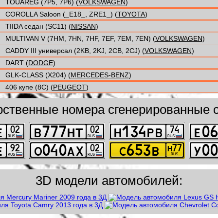
TOUAREG (7P5, 7P6) (
VOLKSWAGEN
)
COROLLA Saloon (_E18_, ZRE1_) (
TOYOTA
)
TIIDA седан (SC11) (
NISSAN
)
MULTIVAN V (7HM, 7HN, 7HF, 7EF, 7EM, 7EN) (
VOLKSWAGEN
)
CADDY III универсал (2KB, 2KJ, 2CB, 2CJ) (
VOLKSWAGEN
)
DART (
DODGE
)
GLK-CLASS (X204) (
MERCEDES-BENZ
)
406 купе (8C) (
PEUGEOT
)
рственные номера сгенерированные с
3D модели автомобилей: