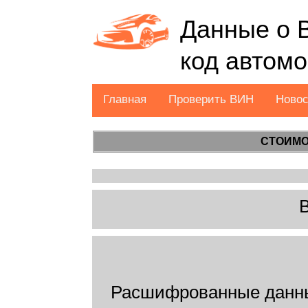
Данные о 
код автом
Главная
Проверить ВИН
Ново
СТОИМО
Расшифрованные данн