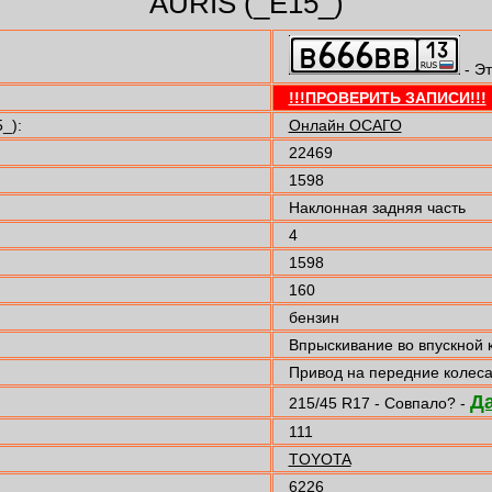
AURIS (_E15_)
- Эт
!!!ПРОВЕРИТЬ ЗАПИСИ!!!
_):
Онлайн ОСАГО
22469
1598
Наклонная задняя часть
4
1598
160
бензин
Впрыскивание во впускной 
Привод на передние колес
Д
215/45 R17 - Совпало? -
111
TOYOTA
6226