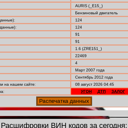
AURIS (_E15_)
Бензиновый двигатель
анные):
124
данные):
124
91
91
1.6 (ZRE151_)
22469
4
Март 2007 года
Сентябрь 2012 года
 на нашем сайте:
08 август 2026 04:45
а:
УГОН
ДТП
ЗАЛОГ
Расшифровки ВИН кодов за сегодня: