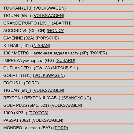
TOURAN (1T3) (
VOLKSWAGEN
)
TIGUAN (5N_) (
VOLKSWAGEN
)
GRANDE PUNTO (199_) (
ABARTH
)
ACCORD VII (CL, CN) (
HONDA
)
CAYENNE (92A) (
PORSCHE
)
X-TRAIL (T31) (
NISSAN
)
100 / METRO Наклонная задняя часть (XP) (
ROVER
)
IMPREZA универсал (GG) (
SUBARU
)
OUTLANDER II (CW_W) (
MITSUBISHI
)
GOLF III (1H1) (
VOLKSWAGEN
)
FOCUS III (
FORD
)
TIGUAN (5N_) (
VOLKSWAGEN
)
REXTON / REXTON II (GAB_) (
SSANGYONG
)
GOLF PLUS (5M1, 521) (
VOLKSWAGEN
)
1000 (KP3_) (
TOYOTA
)
PASSAT (362) (
VOLKSWAGEN
)
MONDEO IV седан (BA7) (
FORD
)