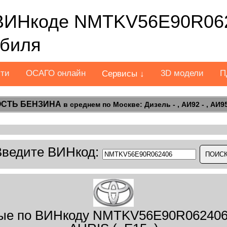
ВИНкоде NMTKV56E90R062
обиля
сти
ОСАГО онлайн
3D модели
П
Сервисы ↓
СТЬ БЕНЗИНА
в среднем по Москве: Дизель - , АИ92 - , АИ95 
Введите ВИНкод:
ые по ВИНкоду NMTKV56E90R062406