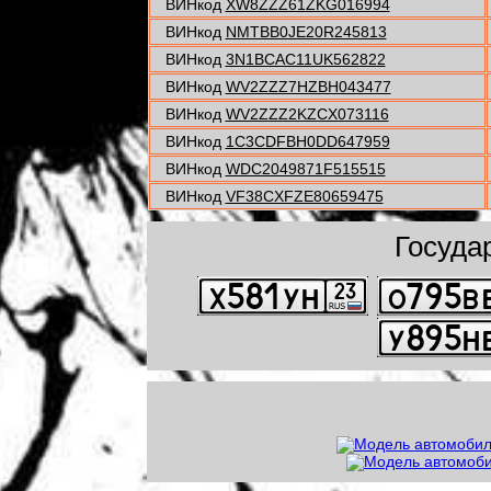
ВИНкод
XW8ZZZ61ZKG016994
ВИНкод
NMTBB0JE20R245813
ВИНкод
3N1BCAC11UK562822
ВИНкод
WV2ZZZ7HZBH043477
ВИНкод
WV2ZZZ2KZCX073116
ВИНкод
1C3CDFBH0DD647959
ВИНкод
WDC2049871F515515
ВИНкод
VF38CXFZE80659475
Госуда