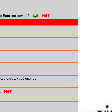
Да
Нет
о Ваш гос номер? -
-
коллектор/Карбюратор
а
а
Нет
-