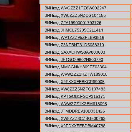
ВИНкод
WVGZZZ1TZ8W002247
ВИНкод
XW8ZZZ5NZCG104155
ВИНкод
ZFA19900001793726
ВИНкод
JHMCL75205C211414
ВИНкод
WP1ZZZ95ZFLB93816
ВИНкод
Z8NTBNT31DS088310
ВИНкод
SAXXCHWS8AV800603
ВИНкод
JF1GG29602H800790
ВИНкод
MMCGNKH809FZ03304
ВИНкод
WVWZZZ1HZTW189018
ВИНкод
X9FKXXEEBKCR69005
ВИНкод
XW8ZZZ5NZFG107483
ВИНкод
KPTGOB1FSCP315171
ВИНкод
WVWZZZ1KZBM618098
ВИНкод
JTMDDREV10D031426
ВИНкод
XW8ZZZ3CZBG500263
ВИНкод
X9FDXXEEBDBM40788