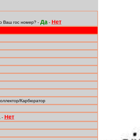
Да
Нет
о Ваш гос номер? -
-
коллектор/Карбюратор
а
Нет
-