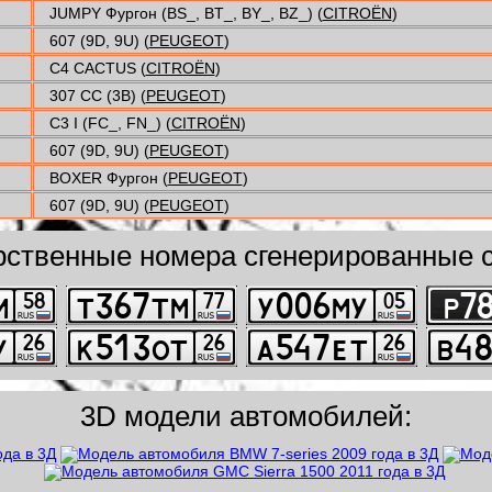
JUMPY Фургон (BS_, BT_, BY_, BZ_) (
CITROËN
)
607 (9D, 9U) (
PEUGEOT
)
C4 CACTUS (
CITROËN
)
307 CC (3B) (
PEUGEOT
)
C3 I (FC_, FN_) (
CITROËN
)
607 (9D, 9U) (
PEUGEOT
)
BOXER Фургон (
PEUGEOT
)
607 (9D, 9U) (
PEUGEOT
)
рственные номера сгенерированные с
3D модели автомобилей: