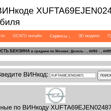
ВИНкоде XUFTA69EJEN024
обиля
сти
ОСАГО онлайн
3D модели
П
Сервисы ↓
СТЬ БЕНЗИНА
в среднем по Москве: Дизель - , АИ92 - , АИ95 
Введите ВИНкод:
ные по ВИНкоду XUFTA69EJEN02487