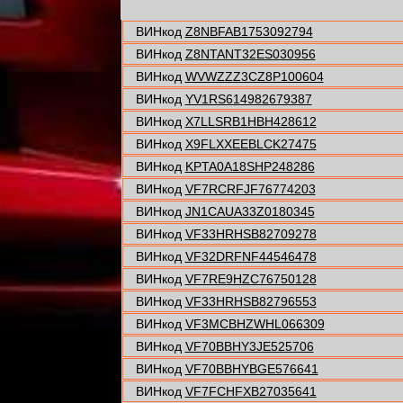
ВИНкод
Z8NBFAB1753092794
ВИНкод
Z8NTANT32ES030956
ВИНкод
WVWZZZ3CZ8P100604
ВИНкод
YV1RS614982679387
ВИНкод
X7LLSRB1HBH428612
ВИНкод
X9FLXXEEBLCK27475
ВИНкод
KPTA0A18SHP248286
ВИНкод
VF7RCRFJF76774203
ВИНкод
JN1CAUA33Z0180345
ВИНкод
VF33HRHSB82709278
ВИНкод
VF32DRFNF44546478
ВИНкод
VF7RE9HZC76750128
ВИНкод
VF33HRHSB82796553
ВИНкод
VF3MCBHZWHL066309
ВИНкод
VF70BBHY3JE525706
ВИНкод
VF70BBHYBGE576641
ВИНкод
VF7FCHFXB27035641