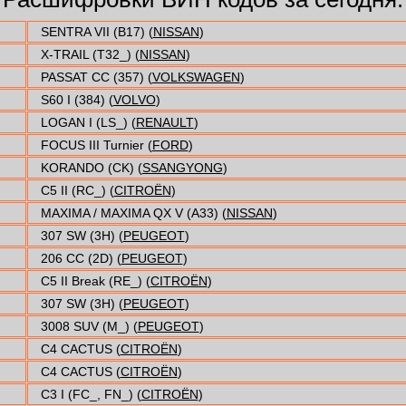
SENTRA VII (B17) (
NISSAN
)
X-TRAIL (T32_) (
NISSAN
)
PASSAT CC (357) (
VOLKSWAGEN
)
S60 I (384) (
VOLVO
)
LOGAN I (LS_) (
RENAULT
)
FOCUS III Turnier (
FORD
)
KORANDO (CK) (
SSANGYONG
)
C5 II (RC_) (
CITROËN
)
MAXIMA / MAXIMA QX V (A33) (
NISSAN
)
307 SW (3H) (
PEUGEOT
)
206 CC (2D) (
PEUGEOT
)
C5 II Break (RE_) (
CITROËN
)
307 SW (3H) (
PEUGEOT
)
3008 SUV (M_) (
PEUGEOT
)
C4 CACTUS (
CITROËN
)
C4 CACTUS (
CITROËN
)
C3 I (FC_, FN_) (
CITROËN
)