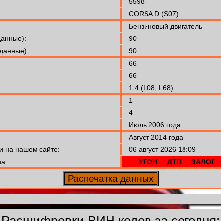
5598
CORSA D (S07)
Бензиновый двигатель
анные):
90
данные):
90
66
66
1.4 (L08, L68)
1
4
Июль 2006 года
Август 2014 года
 на нашем сайте:
06 август 2026 18:09
а:
УГОН
ДТП
ЗАЛОГ
Расшифровки ВИН кодов за сегодня: