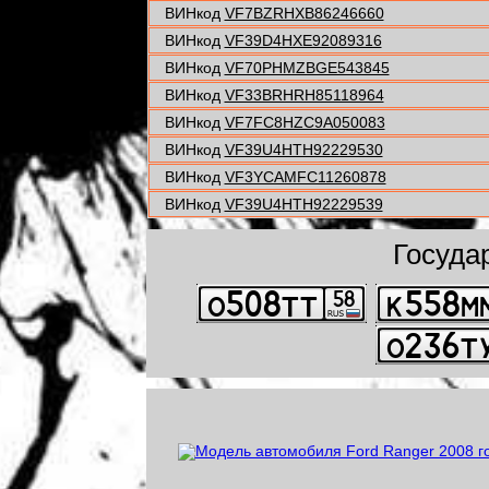
ВИНкод
VF7BZRHXB86246660
ВИНкод
VF39D4HXE92089316
ВИНкод
VF70PHMZBGE543845
ВИНкод
VF33BRHRH85118964
ВИНкод
VF7FC8HZC9A050083
ВИНкод
VF39U4HTH92229530
ВИНкод
VF3YCAMFC11260878
ВИНкод
VF39U4HTH92229539
Госуда