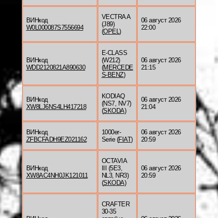
VECTRA A
ВИНкод
06 август 2026
(J89)
W0L000087S7556694
22:00
(
OPEL
)
E-CLASS
ВИНкод
(W212)
06 август 2026
WDD2120821A890630
(
MERCEDE
21:15
S-BENZ
)
KODIAQ
ВИНкод
06 август 2026
(NS7, NV7)
XW8LJ6NS4LH417218
21:04
(
SKODA
)
ВИНкод
1000er-
06 август 2026
ZFBCFADH9EZ021162
Serie (
FIAT
)
20:59
OCTAVIA
ВИНкод
III (5E3,
06 август 2026
XW8AC4NH0JK121011
NL3, NR3)
20:59
(
SKODA
)
CRAFTER
30-35