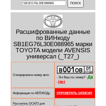
Расшифрованные данные
по ВИНкоду
SB1EG76L30E088965 марки
TOYOTA модели AVENSIS
универсал (_T27_)
Сгенерировали номер авто:
Да
- Это Ваш гос номер? -
Нет
-
Информация по АВТОКОДу:
!!!ПРОВЕРИТЬ ЗАПИСИ!!!
Рассчитать ОСАГО для