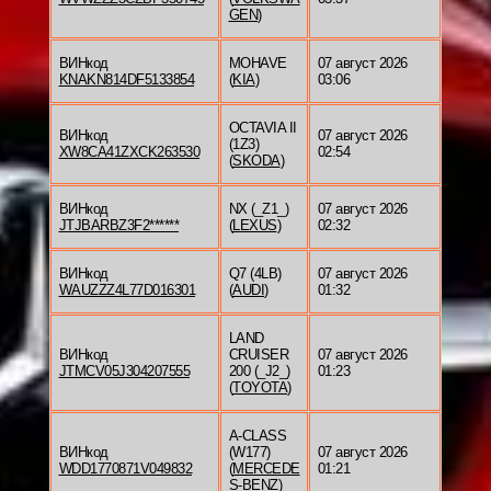
GEN
)
ВИНкод
MOHAVE
07 август 2026
KNAKN814DF5133854
(
KIA
)
03:06
OCTAVIA II
ВИНкод
07 август 2026
(1Z3)
XW8CA41ZXCK263530
02:54
(
SKODA
)
ВИНкод
NX (_Z1_)
07 август 2026
JTJBARBZ3F2******
(
LEXUS
)
02:32
ВИНкод
Q7 (4LB)
07 август 2026
WAUZZZ4L77D016301
(
AUDI
)
01:32
LAND
ВИНкод
CRUISER
07 август 2026
JTMCV05J304207555
200 (_J2_)
01:23
(
TOYOTA
)
A-CLASS
ВИНкод
(W177)
07 август 2026
WDD1770871V049832
(
MERCEDE
01:21
S-BENZ
)