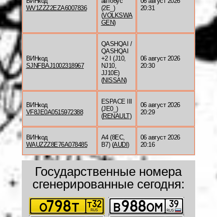
ВИНкод
автобус
06 август 2026
WV1ZZZ2EZA6007836
(2E_)
20:31
(
VOLKSWA
GEN
)
QASHQAI /
QASHQAI
ВИНкод
+2 I (J10,
06 август 2026
SJNFBAJ1002318967
NJ10,
20:30
JJ10E)
(
NISSAN
)
ESPACE III
ВИНкод
06 август 2026
(JE0_)
VF8JE0A0515972388
20:29
(
RENAULT
)
ВИНкод
A4 (8EC,
06 август 2026
WAUZZZ8E76A078485
B7) (
AUDI
)
20:16
Государственные номера
сгенерированные сегодня: