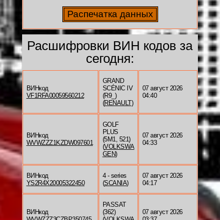
Расшифровки ВИН кодов за
сегодня:
GRAND
ВИНкод
SCÉNIC IV
07 август 2026
VF1RFA00059560212
(R9_)
04:40
(
RENAULT
)
GOLF
PLUS
ВИНкод
07 август 2026
(5M1, 521)
WVWZZZ1KZDW097601
04:33
(
VOLKSWA
GEN
)
ВИНкод
4 - series
07 август 2026
YS2R4X20005322450
(
SCANIA
)
04:17
PASSAT
ВИНкод
(362)
07 август 2026
WVWZZZ3CZBP350745
(
VOLKSWA
03:37