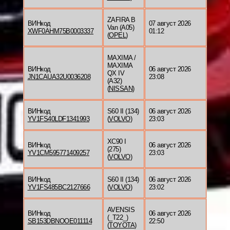
ZAFIRA B
ВИНкод
07 август 2026
Van (A05)
XWF0AHM75B0003337
01:12
(
OPEL
)
MAXIMA /
MAXIMA
ВИНкод
06 август 2026
QX IV
JN1CAUA32U0036208
23:08
(A32)
(
NISSAN
)
ВИНкод
S60 II (134)
06 август 2026
YV1FS40LDF1341993
(
VOLVO
)
23:03
XC90 I
ВИНкод
06 август 2026
(275)
YV1CM595771409257
23:03
(
VOLVO
)
ВИНкод
S60 II (134)
06 август 2026
YV1FS485BC2127666
(
VOLVO
)
23:02
AVENSIS
ВИНкод
06 август 2026
(_T22_)
SB153DBNOOE011114
22:50
(
TOYOTA
)