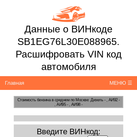
Данные о ВИНкоде
SB1EG76L30E088965.
Расшифровать VIN код
автомобиля
Главная
МЕНЮ ☰
Стоимость бензина
в среднем по Москве: Дизель - , АИ92 -
, АИ95 - , АИ98 -
Введите ВИНкод: