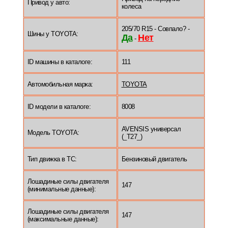
Привод у авто:
колеса
205/70 R15 - Совпало? -
Шины у TOYOTA:
Да
Нет
-
ID машины в каталоге:
111
Автомобильная марка:
TOYOTA
ID модели в каталоге:
8008
AVENSIS универсал
Модель TOYOTA:
(_T27_)
Тип движка в ТС:
Бензиновый двигатель
Лошадиные силы двигателя
147
(минимальные данные):
Лошадиные силы двигателя
147
(максимальные данные):