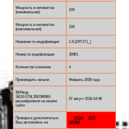
Мощность в киловаттах
108
(минимальная):
Мощность в киловаттах
108
(максимальная):
Название по модификации:
1.8 (ZRT271_)
Номер по модификации:
30881
Количество клапанов:
4
Производить начали:
Февраль 2009 года
ВИНкод
SB1EG76L30E088965
07 август 2026 04:48
расшифровали на нашем
сайте:
Проверьте дополнительно
УГОН
ДТП
Ваш автомобиль на:
ЗАЛОГ