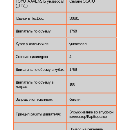
TOYOTA AVENSIS универсал
Онлайн ОСАГО
(_T27_):
IDшник в TecDoc:
30881
Двигатель по объему:
1798
Кузов у автомобиля:
универсал
Сколько цилиндров:
4
Двигатель по объему в кубах:
1798
Двигатель по объему в
180
литрах:
Заправляют топливом:
бензин
Впрыскивание во впускной
Принцип работы двигателя:
коллектор/Карбюратор
Привод на передние