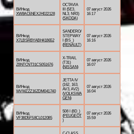
OCTAVIA
ВИНкод
III (5E3,
07 август 2026
XW8AC6NEXJH022128
NL3, NR3)
16:17
(
SKODA
)
SANDERO/
ВИНкод
STEPWAY
07 август 2026
X7LBSRBYABH418652
I (BS_)
16:16
(
RENAULT
)
X-TRAIL
ВИНкод
07 август 2026
(T31)
Z8NTCNT31CS051676
16:07
(
NISSAN
)
JETTA IV
(162, 163,
ВИНкод
07 август 2026
AV3, AV2)
WVWZZZ16ZDM041740
16:04
(
VOLKSWA
GEN
)
508 I (8D_)
ВИНкод
07 август 2026
(
PEUGEOT
VF38D5FS8CL012085
15:59
)
C-CLASS