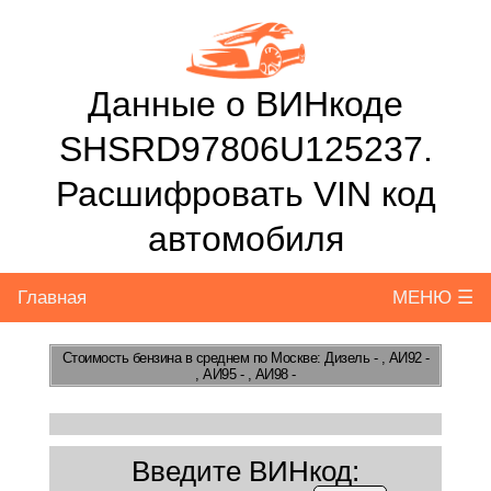
Данные о ВИНкоде
SHSRD97806U125237.
Расшифровать VIN код
автомобиля
Главная
МЕНЮ ☰
Стоимость бензина
в среднем по Москве: Дизель - , АИ92 -
, АИ95 - , АИ98 -
Введите ВИНкод: