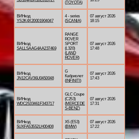
(
TOYOTA
)
ВИНкод
4 - series
07 август 2026
YS2K4X20001904047
(
SCANIA
)
18:15
RANGE
ROVER
ВИНкод
SPORT
07 август 2026
SALLSAAG4AA237469
(L320)
17:48
(
LAND
ROVER
)
G
ВИНкод
07 август 2026
Кабриолет
JN12CAV36U0450048
17:43
(
INFINITI
)
GLC Coupe
ВИНкод
(C253)
07 август 2026
WDC2533461F343717
(
MERCEDE
17:31
S-BENZ
)
ВИНкод
X5 (E53)
07 август 2026
5UXFA53552LH00408
(
BMW
)
17:22