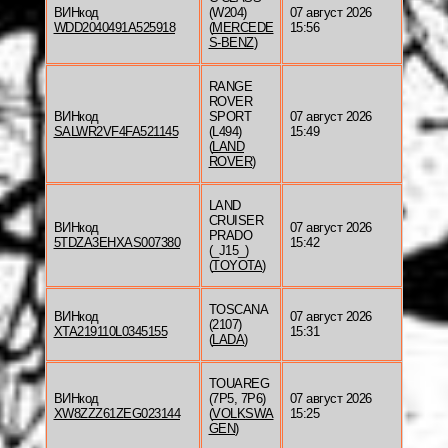
ВИНкод
(W204)
07 август 2026
WDD2040491A525918
(
MERCEDE
15:56
S-BENZ
)
RANGE
ROVER
ВИНкод
SPORT
07 август 2026
SALWR2VF4FA521145
(L494)
15:49
(
LAND
ROVER
)
LAND
CRUISER
ВИНкод
07 август 2026
PRADO
5TDZA3EHXAS007380
15:42
(_J15_)
(
TOYOTA
)
TOSCANA
ВИНкод
07 август 2026
(2107)
XTA219110L0345155
15:31
(
LADA
)
TOUAREG
ВИНкод
(7P5, 7P6)
07 август 2026
XW8ZZZ61ZEG023144
(
VOLKSWA
15:25
GEN
)