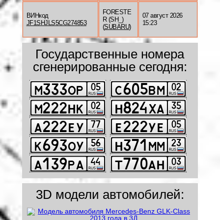
FORESTE
ВИНкод
07 август 2026
R (SH_)
JF1SHJLS5CG274853
15:23
(
SUBARU
)
Государственные номера
сгенерированные сегодня:
3D модели автомобилей: