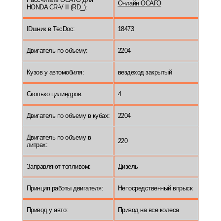
Онлайн ОСАГО
HONDA CR-V II (RD_):
IDшник в TecDoc:
18473
Двигатель по объему:
2204
Кузов у автомобиля:
вездеход закрытый
Сколько цилиндров:
4
Двигатель по объему в кубах:
2204
Двигатель по объему в
220
литрах:
Заправляют топливом:
Дизель
Принцип работы двигателя:
Непосредственный впрыск
Привод у авто:
Привод на все колеса