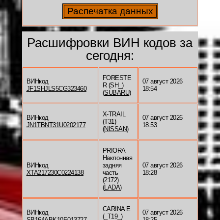
Расшифровки ВИН кодов за
сегодня:
FORESTE
ВИНкод
07 август 2026
R (SH_)
JF1SHJLS5CG323460
18:54
(
SUBARU
)
X-TRAIL
ВИНкод
07 август 2026
(T31)
JN1TBNT31U0202177
18:53
(
NISSAN
)
PRIORA
Наклонная
ВИНкод
задняя
07 август 2026
XTA217230C0224138
часть
18:28
(2172)
(
LADA
)
CARINA E
ВИНкод
07 август 2026
(_T19_)
SB164ABK10E013727
18:25