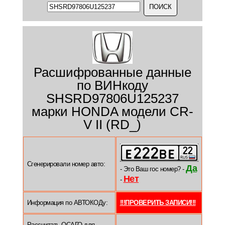
Расшифрованные данные
по ВИНкоду
SHSRD97806U125237
марки HONDA модели CR-
V II (RD_)
Сгенерировали номер авто:
Да
- Это Ваш гос номер? -
Нет
-
Информация по АВТОКОДу:
!!!ПРОВЕРИТЬ ЗАПИСИ!!!
Рассчитать ОСАГО для