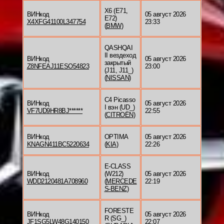
X6 (E71,
ВИНкод
05 август 2026
E72)
X4XFG41100L347754
23:33
(
BMW
)
QASHQAI
II вездеход
ВИНкод
05 август 2026
закрытый
Z8NFEAJ11ESO54823
23:00
(J11, J11_)
(
NISSAN
)
C4 Picasso
ВИНкод
05 август 2026
I вэн (UD_)
VF7UD9HR8BJ******
22:55
(
CITROËN
)
ВИНкод
OPTIMA
05 август 2026
KNAGN411BC5220634
(
KIA
)
22:26
E-CLASS
ВИНкод
(W212)
05 август 2026
WDD2120481A708960
(
MERCEDE
22:19
S-BENZ
)
FORESTE
ВИНкод
05 август 2026
R (SG_)
JF1SG5LW48G140150
22:07