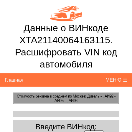
Данные о ВИНкоде
XTA21140064163115.
Расшифровать VIN код
автомобиля
Главная
МЕНЮ ☰
Стоимость бензина
в среднем по Москве: Дизель - , АИ92 -
, АИ95 - , АИ98 -
Введите ВИНкод: