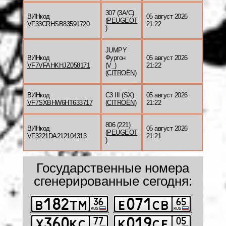
307 (3A/C)
ВИНкод
05 август 2026
(
PEUGEOT
VF33CRHSB83591720
21:22
)
JUMPY
ВИНкод
Фургон
05 август 2026
VF7VFAHKHJZ058171
(V_)
21:22
(
CITROËN
)
ВИНкод
C3 III (SX)
05 август 2026
VF7SXBHW6HT633717
(
CITROËN
)
21:22
806 (221)
ВИНкод
05 август 2026
(
PEUGEOT
VF3221DA212104313
21:21
)
Государственные номера
сгенерированные сегодня: