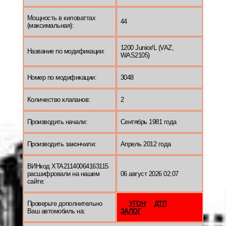
Мощность в киловаттах
44
(максимальная):
1200 Junior/L (VAZ,
Название по модификации:
WAS2105)
Номер по модификации:
3048
Количество клапанов:
2
Производить начали:
Сентябрь 1981 года
Производить закончили:
Апрель 2012 года
ВИНкод XTA21140064163115
расшифровали на нашем
06 август 2026 02:07
сайте:
Проверьте дополнительно
УГОН
ДТП
Ваш автомобиль на:
ЗАЛОГ