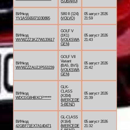
(
SUBARU
)
ВИНкод
S80 II (124)
05 август 2026
YV1AS565071030895
(
VOLVO
)
21:59
GOLF V
ВИНкод
(1K1)
05 август 2026
WVWZZZ1KZ7W133617
(
VOLKSWA
21:43
GEN
)
GOLF VII
Variant
ВИНкод
05 август 2026
(BA5, BV5)
WVWZZZAUZJP553239
21:42
(
VOLKSWA
GEN
)
GLK-
CLASS
ВИНкод
05 август 2026
(X204)
WDCGG8HBXCF******
21:39
(
MERCEDE
S-BENZ
)
GL-CLASS
ВИНкод
(X164)
05 август 2026
4JGBF71EX7A140471
(
MERCEDE
21:32