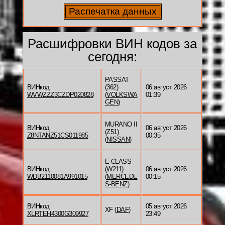
Расшифровки ВИН кодов за
сегодня:
PASSAT
ВИНкод
(362)
06 август 2026
WVWZZZ3CZDP020828
(
VOLKSWA
01:39
GEN
)
MURANO II
ВИНкод
06 август 2026
(Z51)
Z8NTANZ51CS011985
00:35
(
NISSAN
)
E-CLASS
ВИНкод
(W211)
06 август 2026
WDB2110081A991015
(
MERCEDE
00:15
S-BENZ
)
ВИНкод
05 август 2026
XF (
DAF
)
XLRTEH4300G309927
23:49