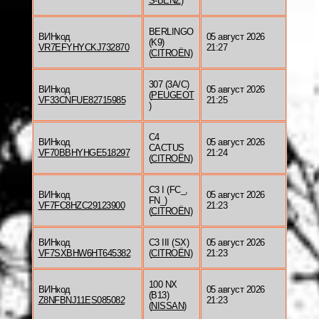
S-BENZ
)
BERLINGO
ВИНкод
05 август 2026
(K9)
VR7EFYHYCKJ732870
21:27
(
CITROËN
)
307 (3A/C)
ВИНкод
05 август 2026
(
PEUGEOT
VF33CNFUE82715985
21:25
)
C4
ВИНкод
05 август 2026
CACTUS
VF70BBHYHGE518297
21:24
(
CITROËN
)
C3 I (FC_,
ВИНкод
05 август 2026
FN_)
VF7FC8HZC29123900
21:23
(
CITROËN
)
ВИНкод
C3 III (SX)
05 август 2026
VF7SXBHW6HT645382
(
CITROËN
)
21:23
100 NX
ВИНкод
05 август 2026
(B13)
Z8NFBNJ11ES085082
21:23
(
NISSAN
)