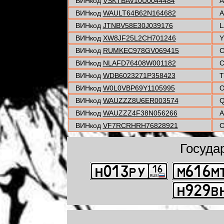
ВИНкод
VSKTBAV10U0044484
A
ВИНкод
WAULT64B62N164682
A
ВИНкод
JTNBV58E30J039176
L
ВИНкод
XW8JF25L2CH701246
Y
ВИНкод
RUMKEC978GV069415
C
ВИНкод
NLAFD76408W001182
C
ВИНкод
WDB6023271P358423
T
ВИНкод
W0L0VBP69Y1105995
O
ВИНкод
WAUZZZ8U6ER003574
Q
ВИНкод
WAUZZZ4F38N056266
A
ВИНкод
VF7RCRHRH76828921
C
Госуда