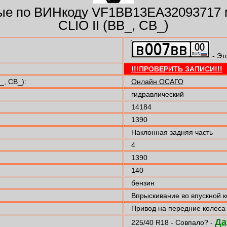
ые по ВИНкоду VF1BB13EA32093717 
CLIO II (BB_, CB_)
- Эт
!!!ПРОВЕРИТЬ ЗАПИСИ!!!
_, CB_):
Онлайн ОСАГО
гидравлический
14184
1390
Наклонная задняя часть
4
1390
140
бензин
Впрыскивание во впускной 
Привод на передние колеса
Да
225/40 R18 - Совпало? -