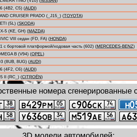
LMERA TINO (V10) (
NISSAN
)
6 (4B2, C5) (
AUDI
)
AND CRUISER PRADO (_J15_) (
TOYOTA
)
ETI (5L) (
SKODA
)
X-5 (KE, GH) (
MAZDA
)
IVIC VIII седан (FD, FA) (
HONDA
)
1 c бортовой платформой/ходовая часть (602) (
MERCEDES-BENZ
)
MEGA B (V94) (
OPEL
)
3 (8UB, 8UG) (
AUDI
)
6 (4F2, C6) (
AUDI
)
5 II (RC_) (
CITROËN
)
рственные номера сгенерированные с
3D модели автомобилей: