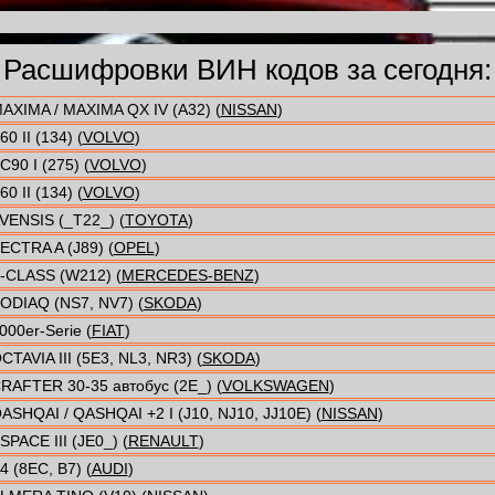
Расшифровки ВИН кодов за сегодня:
AXIMA / MAXIMA QX IV (A32) (
NISSAN
)
60 II (134) (
VOLVO
)
C90 I (275) (
VOLVO
)
60 II (134) (
VOLVO
)
VENSIS (_T22_) (
TOYOTA
)
ECTRA A (J89) (
OPEL
)
-CLASS (W212) (
MERCEDES-BENZ
)
ODIAQ (NS7, NV7) (
SKODA
)
000er-Serie (
FIAT
)
CTAVIA III (5E3, NL3, NR3) (
SKODA
)
RAFTER 30-35 автобус (2E_) (
VOLKSWAGEN
)
ASHQAI / QASHQAI +2 I (J10, NJ10, JJ10E) (
NISSAN
)
SPACE III (JE0_) (
RENAULT
)
4 (8EC, B7) (
AUDI
)