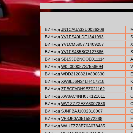
ВИНкод
JN1CAUA32U0036208
M
ВИНкод
YV1FS40LDF1341993
S
ВИНкод
YV1CM595771409257
X
ВИНкод
YV1FS485BC2127666
S
ВИНкод
SB153DBNOOE011114
A
ВИНкод
W0L000087S7556694
V
ВИНкод
WDD2120821A890630
E
ВИНкод
XW8LJ6NS4LH417218
K
ВИНкод
ZFBCFADH9EZ021162
1
ВИНкод
XW8AC4NH0JK121011
O
ВИНкод
WV1ZZZ2EZA6007836
C
ВИНкод
SJNFBAJ1002318967
Q
ВИНкод
VF8JE0A0515972388
E
ВИНкод
WAUZZZ8E76A078485
A