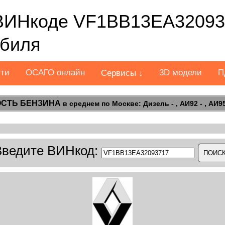
ВИНкоде VF1BB13EA32093
обиля
сти
ОСАГО онлайн
3D модели
П
Сервисы ↓
СТЬ БЕНЗИНА
в среднем по Москве: Дизель - , АИ92 - , АИ95 
Введите ВИНкод: