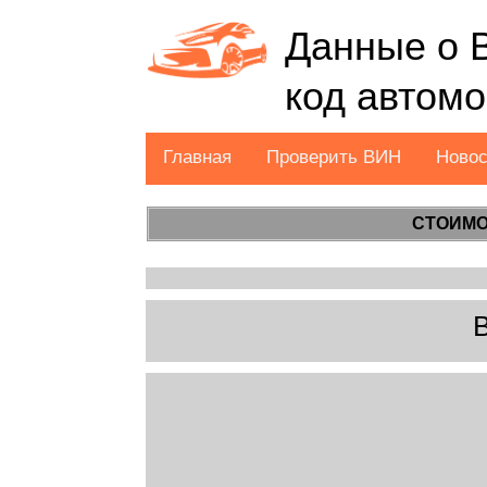
Данные о 
код автом
Главная
Проверить ВИН
Ново
СТОИМО