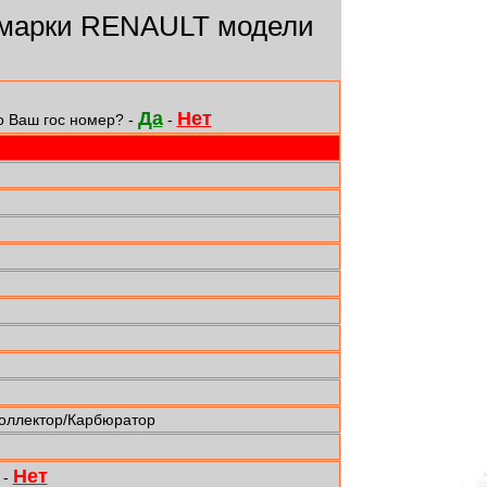
марки RENAULT модели
Да
Нет
о Ваш гос номер? -
-
коллектор/Карбюратор
Нет
-