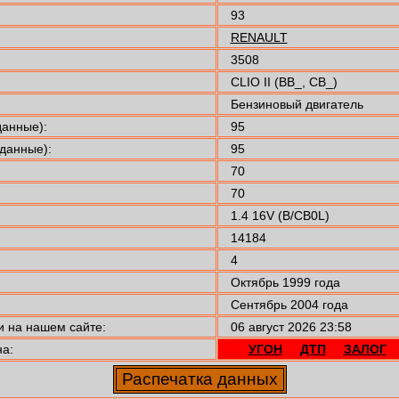
93
RENAULT
3508
CLIO II (BB_, CB_)
Бензиновый двигатель
анные):
95
данные):
95
70
70
1.4 16V (B/CB0L)
14184
4
Октябрь 1999 года
Сентябрь 2004 года
 на нашем сайте:
06 август 2026 23:58
а:
УГОН
ДТП
ЗАЛОГ