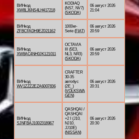
KODIAQ
ВИНкод
06 август 2026
(NS7, NV7)
XW8LJ6NS4LH417218
21:04
(
SKODA
)
ВИНкод
1000er-
06 август 2026
ZFBCFADH9EZ021162
Serie (
FIAT
)
20:59
OCTAVIA
ВИНкод
III (5E3,
06 август 2026
XW8AC4NH0JK121011
NL3, NR3)
20:59
(
SKODA
)
CRAFTER
30-35
ВИНкод
автобус
06 август 2026
WV1ZZZ2EZA6007836
(2E_)
20:31
(
VOLKSWA
GEN
)
QASHQAI /
QASHQAI
ВИНкод
+2 I (J10,
06 август 2026
SJNFBAJ1002318967
NJ10,
20:30
JJ10E)
(
NISSAN
)