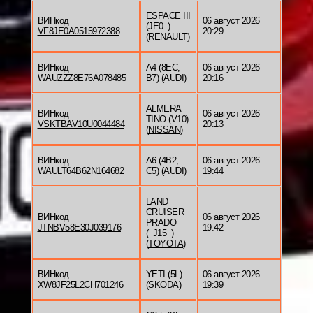
ESPACE III
ВИНкод
06 август 2026
(JE0_)
VF8JE0A0515972388
20:29
(
RENAULT
)
ВИНкод
A4 (8EC,
06 август 2026
WAUZZZ8E76A078485
B7) (
AUDI
)
20:16
ALMERA
ВИНкод
06 август 2026
TINO (V10)
VSKTBAV10U0044484
20:13
(
NISSAN
)
ВИНкод
A6 (4B2,
06 август 2026
WAULT64B62N164682
C5) (
AUDI
)
19:44
LAND
CRUISER
ВИНкод
06 август 2026
PRADO
JTNBV58E30J039176
19:42
(_J15_)
(
TOYOTA
)
ВИНкод
YETI (5L)
06 август 2026
XW8JF25L2CH701246
(
SKODA
)
19:39