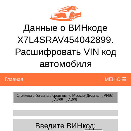
Данные о ВИНкоде
X7L4SRAV454042899.
Расшифровать VIN код
автомобиля
Главная
МЕНЮ ☰
Стоимость бензина
в среднем по Москве: Дизель - , АИ92 -
, АИ95 - , АИ98 -
Введите ВИНкод: