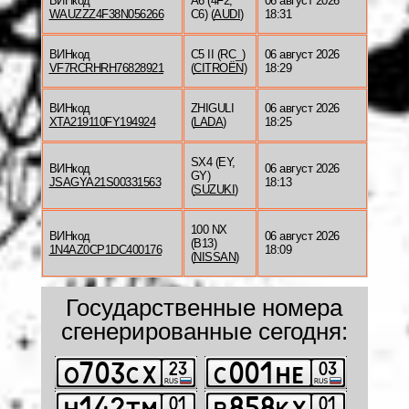
ВИНкод
A6 (4F2,
06 август 2026
WAUZZZ4F38N056266
C6) (
AUDI
)
18:31
ВИНкод
C5 II (RC_)
06 август 2026
VF7RCRHRH76828921
(
CITROËN
)
18:29
ВИНкод
ZHIGULI
06 август 2026
XTA219110FY194924
(
LADA
)
18:25
SX4 (EY,
ВИНкод
06 август 2026
GY)
JSAGYA21S00331563
18:13
(
SUZUKI
)
100 NX
ВИНкод
06 август 2026
(B13)
1N4AZ0CP1DC400176
18:09
(
NISSAN
)
Государственные номера
сгенерированные сегодня: