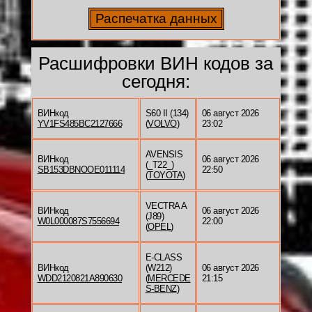
Расшифровки ВИН кодов за
сегодня:
ВИНкод
S60 II (134)
06 август 2026
YV1FS485BC2127666
(
VOLVO
)
23:02
AVENSIS
ВИНкод
06 август 2026
(_T22_)
SB153DBNOOE011114
22:50
(
TOYOTA
)
VECTRA A
ВИНкод
06 август 2026
(J89)
W0L000087S7556694
22:00
(
OPEL
)
E-CLASS
ВИНкод
(W212)
06 август 2026
WDD2120821A890630
(
MERCEDE
21:15
S-BENZ
)