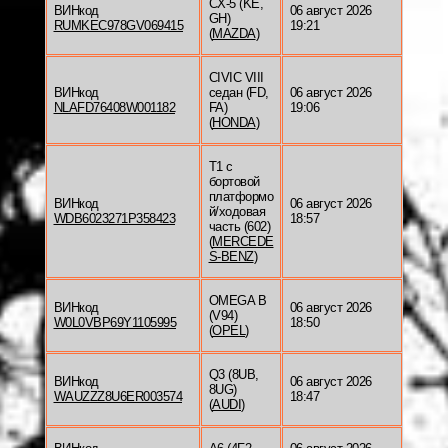
CX-5 (KE,
ВИНкод
06 август 2026
GH)
RUMKEC978GV069415
19:21
(
MAZDA
)
CIVIC VIII
ВИНкод
седан (FD,
06 август 2026
NLAFD76408W001182
FA)
19:06
(
HONDA
)
T1 c
бортовой
платформо
ВИНкод
06 август 2026
й/ходовая
WDB6023271P358423
18:57
часть (602)
(
MERCEDE
S-BENZ
)
OMEGA B
ВИНкод
06 август 2026
(V94)
W0L0VBP69Y1105995
18:50
(
OPEL
)
Q3 (8UB,
ВИНкод
06 август 2026
8UG)
WAUZZZ8U6ER003574
18:47
(
AUDI
)