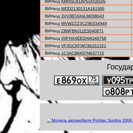
ВИНкод
KMHSC81AP5U018105
ВИНкод
WDD2130131A161585
ВИНкод
3VV3B7AX4LM098643
ВИНкод
WVWZZZ3CZ9E034949
ВИНкод
Z8NFBNJ11ES040871
ВИНкод
X9FHXXEEDHAG46758
ВИНкод
VF3GCKFWC96261321
ВИНкод
1C3ACB6K07N637715
Госуда