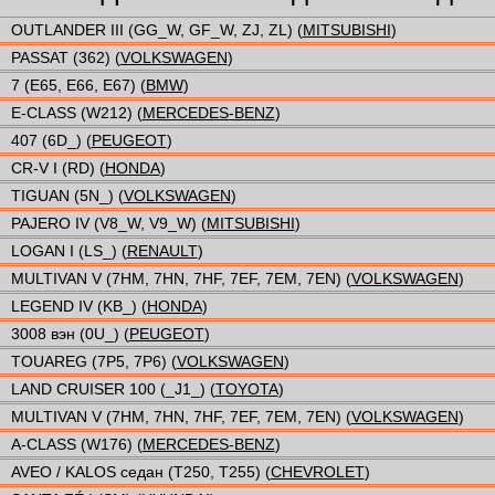
OUTLANDER III (GG_W, GF_W, ZJ, ZL) (
MITSUBISHI
)
PASSAT (362) (
VOLKSWAGEN
)
7 (E65, E66, E67) (
BMW
)
E-CLASS (W212) (
MERCEDES-BENZ
)
407 (6D_) (
PEUGEOT
)
CR-V I (RD) (
HONDA
)
TIGUAN (5N_) (
VOLKSWAGEN
)
PAJERO IV (V8_W, V9_W) (
MITSUBISHI
)
LOGAN I (LS_) (
RENAULT
)
MULTIVAN V (7HM, 7HN, 7HF, 7EF, 7EM, 7EN) (
VOLKSWAGEN
)
LEGEND IV (KB_) (
HONDA
)
3008 вэн (0U_) (
PEUGEOT
)
TOUAREG (7P5, 7P6) (
VOLKSWAGEN
)
LAND CRUISER 100 (_J1_) (
TOYOTA
)
MULTIVAN V (7HM, 7HN, 7HF, 7EF, 7EM, 7EN) (
VOLKSWAGEN
)
A-CLASS (W176) (
MERCEDES-BENZ
)
AVEO / KALOS седан (T250, T255) (
CHEVROLET
)