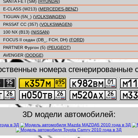
SANTA FÉ I (SM) (
HYUNDAI
)
E-CLASS (W213) (
MERCEDES-BENZ
)
TIGUAN (5N_) (
VOLKSWAGEN
)
PASSAT CC (357) (
VOLKSWAGEN
)
100 NX (B13) (
NISSAN
)
FOCUS II седан (DB_, FCH, DH) (
FORD
)
PARTNER Фургон (5) (
PEUGEOT
)
AVENGER (
DODGE
)
рственные номера сгенерированные с
3D модели автомобилей: