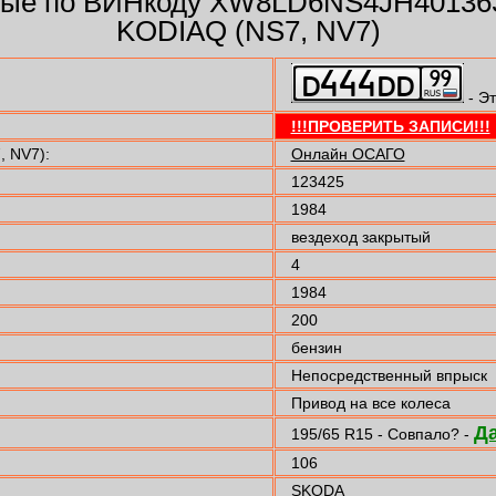
ые по ВИНкоду XW8LD6NS4JH40136
KODIAQ (NS7, NV7)
- Эт
!!!ПРОВЕРИТЬ ЗАПИСИ!!!
 NV7):
Онлайн ОСАГО
123425
1984
вездеход закрытый
4
1984
200
бензин
Непосредственный впрыск
Привод на все колеса
Д
195/65 R15 - Совпало? -
106
SKODA