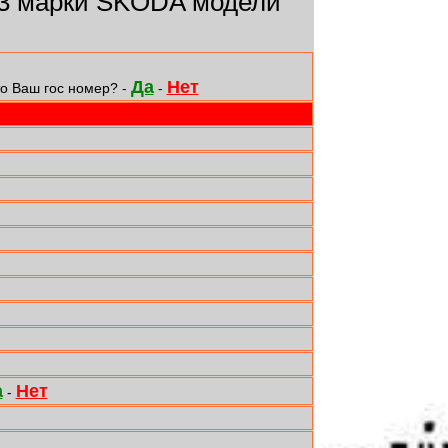
3 марки SKODA модели
Да
Нет
о Ваш гос номер? -
-
а
Нет
-