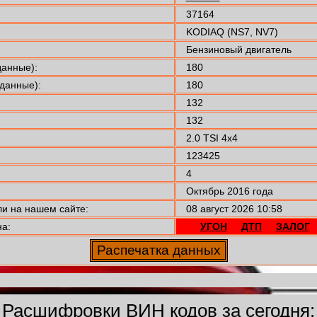
37164
KODIAQ (NS7, NV7)
Бензиновый двигатель
анные):
180
данные):
180
132
132
2.0 TSI 4x4
123425
4
Октябрь 2016 года
 на нашем сайте:
08 август 2026 10:58
а:
УГОН
ДТП
ЗАЛОГ
Расшифровки ВИН кодов за сегодня: