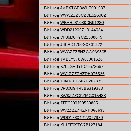
ВИНкод
JMBXTGF3WHZ001637
ВИНкод
WVWZZZ3CZDE526962
ВИНкод
WBAHL61080DN91230
ВИНкод
WDD2120671B144034
ВИНкод
VF36D6FYC21598845
ВИНкод
JHLRD1750XC231372
ВИНкод
WVGZZZ5NZCW039305
ВИНкод
JMBLYV78W6J001628
ВИНкод
X7LLSRBYHCH572667
ВИНкод
WV1ZZZ7HZDH076526
ВИНкод
JHMKB16507C202839
ВИНкод
VF30U9HR8BS319353
ВИНкод
XW8ZZZCKZMG015438
ВИНкод
JTECJ09J905508651
ВИНкод
WV2ZZZ7HZNH066633
ВИНкод
WDD1760421V027980
ВИНкод
KL1SF69TG7B127184