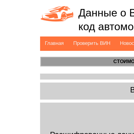
Данные о 
код автом
Главная
Проверить ВИН
Ново
СТОИМО