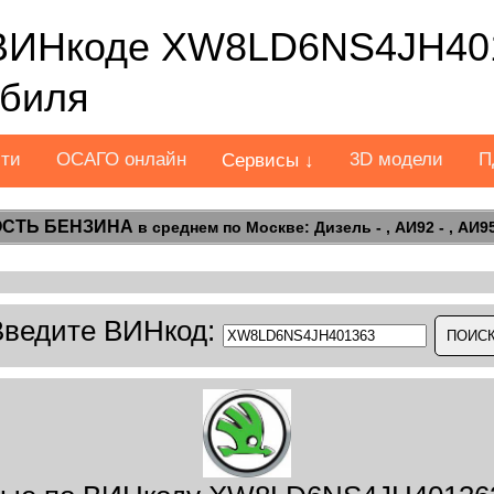
ВИНкоде XW8LD6NS4JH401
обиля
сти
ОСАГО онлайн
3D модели
П
Сервисы ↓
СТЬ БЕНЗИНА
в среднем по Москве: Дизель - , АИ92 - , АИ95 
Введите ВИНкод: