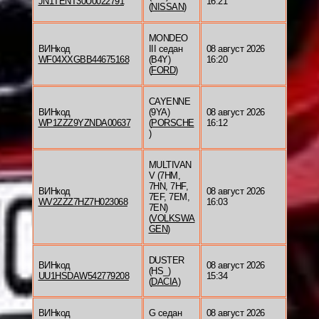
JN1TENT30U0022791
16:21
(
NISSAN
)
MONDEO
ВИНкод
III седан
08 август 2026
WF04XXGBB44675168
(B4Y)
16:20
(
FORD
)
CAYENNE
ВИНкод
(9YA)
08 август 2026
WP1ZZZ9YZNDA00637
(
PORSCHE
16:12
)
MULTIVAN
V (7HM,
7HN, 7HF,
ВИНкод
08 август 2026
7EF, 7EM,
WV2ZZZ7HZ7H023068
16:03
7EN)
(
VOLKSWA
GEN
)
DUSTER
ВИНкод
08 август 2026
(HS_)
UU1HSDAW542779208
15:34
(
DACIA
)
ВИНкод
G седан
08 август 2026