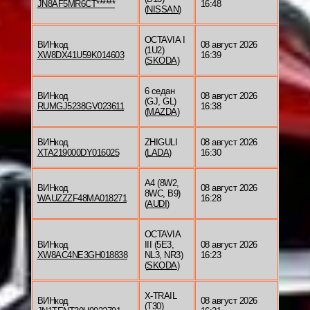
JN8AF5MR6CT******
16:48
(
NISSAN
)
OCTAVIA I
ВИНкод
08 август 2026
(1U2)
XW8DX41U59K014603
16:39
(
SKODA
)
6 седан
ВИНкод
08 август 2026
(GJ, GL)
RUMGJ5238GV023611
16:38
(
MAZDA
)
ВИНкод
ZHIGULI
08 август 2026
XTA219000DY016025
(
LADA
)
16:30
A4 (8W2,
ВИНкод
08 август 2026
8WC, B9)
WAUZZZF48MA018271
16:28
(
AUDI
)
OCTAVIA
ВИНкод
III (5E3,
08 август 2026
XW8AC4NE3GH018838
NL3, NR3)
16:23
(
SKODA
)
X-TRAIL
ВИНкод
08 август 2026
(T30)