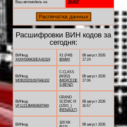
Ваш автомобиль на:
ЗАЛОГ
Расшифровки ВИН кодов за
сегодня:
ВИНкод
X1 (F48)
08 август 2026
X4XHS99420EA41019
(
BMW
)
17:24
C-CLASS
ВИНкод
(W202)
08 август 2026
WDB2020181F566102
(
MERCEDE
17:06
S-BENZ
)
GRAND
ВИНкод
SCÉNIC III
08 август 2026
VF1JZ14M650687840
(JZ0/1_)
16:57
(
RENAULT
)
100 NX
ВИНкод
08 август 2026
(B13)