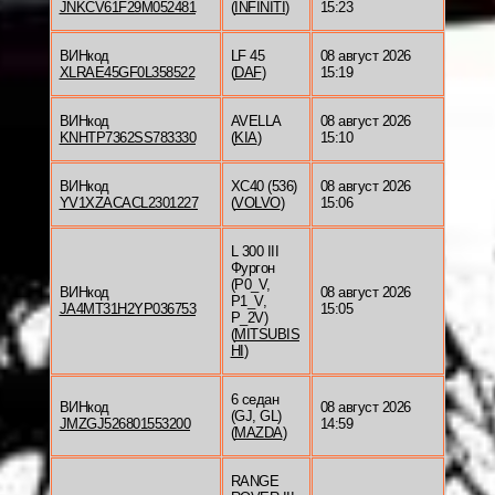
JNKCV61F29M052481
(
INFINITI
)
15:23
ВИНкод
LF 45
08 август 2026
XLRAE45GF0L358522
(
DAF
)
15:19
ВИНкод
AVELLA
08 август 2026
KNHTP7362SS783330
(
KIA
)
15:10
ВИНкод
XC40 (536)
08 август 2026
YV1XZACACL2301227
(
VOLVO
)
15:06
L 300 III
Фургон
(P0_V,
ВИНкод
08 август 2026
P1_V,
JA4MT31H2YP036753
15:05
P_2V)
(
MITSUBIS
HI
)
6 седан
ВИНкод
08 август 2026
(GJ, GL)
JMZGJ526801553200
14:59
(
MAZDA
)
RANGE