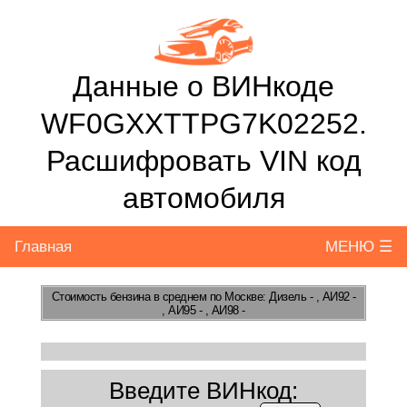
Данные о ВИНкоде
WF0GXXTTPG7K02252.
Расшифровать VIN код
автомобиля
Главная
МЕНЮ ☰
Стоимость бензина
в среднем по Москве: Дизель - , АИ92 -
, АИ95 - , АИ98 -
Введите ВИНкод: