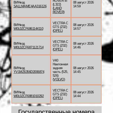
ROVER III
ВИНкод
08 август 2026
(L322)
SALLMAME4AA316126
14:59
(
LAND
ROVER
)
VECTRA C
ВИНкод
08 август 2026
GTS (Z02)
W0L0ZCF6861144110
14:57
(
OPEL
)
VECTRA C
ВИНкод
08 август 2026
GTS (Z02)
W0L0ZCF6871121714
14:46
(
OPEL
)
V40
Наклонная
ВИНкод
задняя
08 август 2026
YV1MZ6356D2006874
часть (525,
14:45
526)
(
VOLVO
)
VECTRA C
ВИНкод
08 август 2026
GTS (Z02)
W0L0ZCF6881010292
14:44
(
OPEL
)
Государственные номера