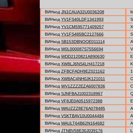
ВИНкод
JN1CAUA32U0036208
M
ВИНкод
YV1FS40LDF1341993
S
ВИНкод
YV1CM595771409257
X
ВИНкод
YV1FS485BC2127666
S
ВИНкод
SB153DBNOOE011114
A
ВИНкод
W0L000087S7556694
V
ВИНкод
WDD2120821A890630
E
ВИНкод
XW8LJ6NS4LH417218
K
ВИНкод
ZFBCFADH9EZ021162
1
ВИНкод
XW8AC4NH0JK121011
O
ВИНкод
WV1ZZZ2EZA6007836
C
ВИНкод
SJNFBAJ1002318967
Q
ВИНкод
VF8JE0A0515972388
E
ВИНкод
WAUZZZ8E76A078485
A
ВИНкод
VSKTBAV10U0044484
A
ВИНкод
WAULT64B62N164682
A
ВИНкод
JTNBV58E30J039176
L