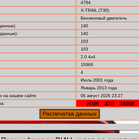
4784
X-TRAIL (T30)
Бензиновый двигатель
анные):
140
данные):
140
103
103
2.0 4x4
15969
4
Июль 2001 года
Январь 2013 года
 на нашем сайте:
06 август 2026 23:27
а:
УГОН
ДТП
ЗАЛОГ