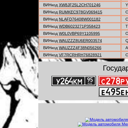
ВИНкод
XW8JF25L2CH701246
Y
ВИНкод
RUMKEC978GV069415
C
ВИНкод
NLAFD76408W001182
C
ВИНкод
WDB6023271P358423
T
ВИНкод
W0L0VBP69Y1105995
O
ВИНкод
WAUZZZ8U6ER003574
Q
ВИНкод
WAUZZZ4F38N056266
A
ВИНкод
VF7RCRHRH76828921
C
Госуда