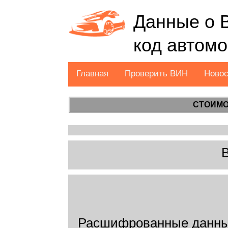
Данные о 
код автом
Главная
Проверить ВИН
Ново
СТОИМО
Расшифрованные данны