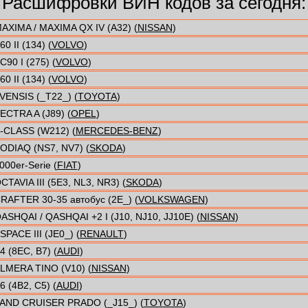
Расшифровки ВИН кодов за сегодня:
AXIMA / MAXIMA QX IV (A32) (
NISSAN
)
60 II (134) (
VOLVO
)
C90 I (275) (
VOLVO
)
60 II (134) (
VOLVO
)
VENSIS (_T22_) (
TOYOTA
)
ECTRA A (J89) (
OPEL
)
-CLASS (W212) (
MERCEDES-BENZ
)
ODIAQ (NS7, NV7) (
SKODA
)
000er-Serie (
FIAT
)
CTAVIA III (5E3, NL3, NR3) (
SKODA
)
RAFTER 30-35 автобус (2E_) (
VOLKSWAGEN
)
ASHQAI / QASHQAI +2 I (J10, NJ10, JJ10E) (
NISSAN
)
SPACE III (JE0_) (
RENAULT
)
4 (8EC, B7) (
AUDI
)
LMERA TINO (V10) (
NISSAN
)
6 (4B2, C5) (
AUDI
)
AND CRUISER PRADO (_J15_) (
TOYOTA
)