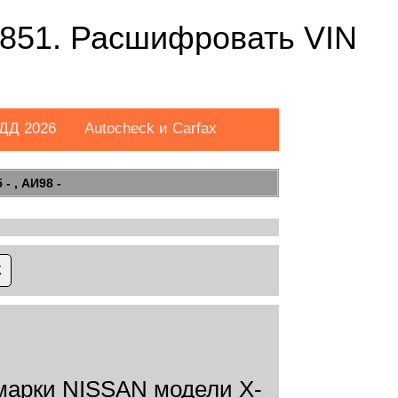
851. Расшифровать VIN
ДД 2026
Autocheck и Carfax
- , АИ98 -
арки NISSAN модели X-