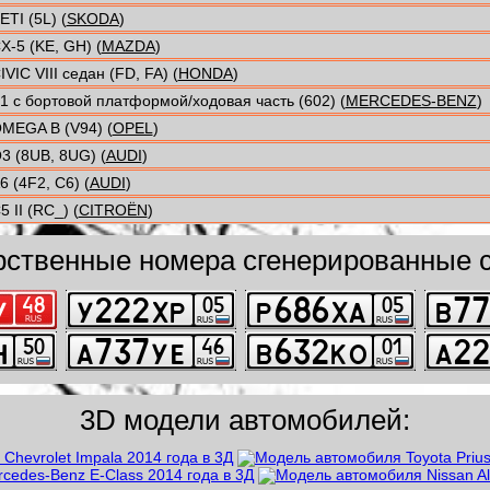
ETI (5L) (
SKODA
)
X-5 (KE, GH) (
MAZDA
)
IVIC VIII седан (FD, FA) (
HONDA
)
1 c бортовой платформой/ходовая часть (602) (
MERCEDES-BENZ
)
MEGA B (V94) (
OPEL
)
3 (8UB, 8UG) (
AUDI
)
6 (4F2, C6) (
AUDI
)
5 II (RC_) (
CITROËN
)
рственные номера сгенерированные с
3D модели автомобилей: