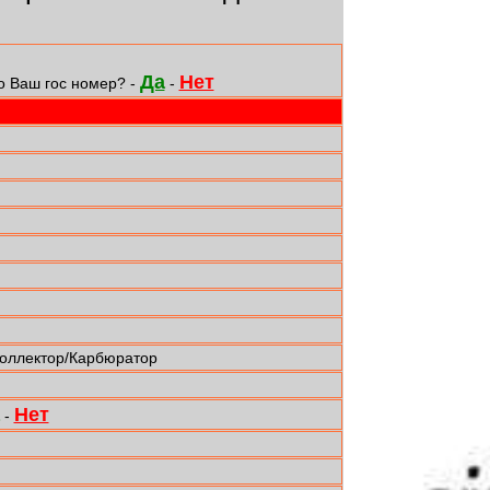
Да
Нет
о Ваш гос номер? -
-
коллектор/Карбюратор
Нет
-