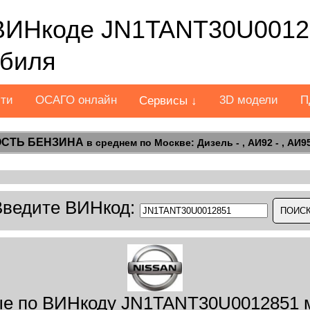
ВИНкоде JN1TANT30U0012
обиля
сти
ОСАГО онлайн
3D модели
П
Сервисы ↓
СТЬ БЕНЗИНА
в среднем по Москве: Дизель - , АИ92 - , АИ95 
Введите ВИНкод:
е по ВИНкоду JN1TANT30U0012851 м