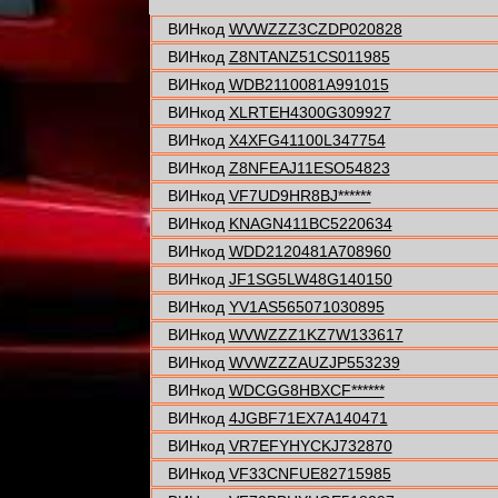
ВИНкод
WVWZZZ3CZDP020828
ВИНкод
Z8NTANZ51CS011985
ВИНкод
WDB2110081A991015
ВИНкод
XLRTEH4300G309927
ВИНкод
X4XFG41100L347754
ВИНкод
Z8NFEAJ11ESO54823
ВИНкод
VF7UD9HR8BJ******
ВИНкод
KNAGN411BC5220634
ВИНкод
WDD2120481A708960
ВИНкод
JF1SG5LW48G140150
ВИНкод
YV1AS565071030895
ВИНкод
WVWZZZ1KZ7W133617
ВИНкод
WVWZZZAUZJP553239
ВИНкод
WDCGG8HBXCF******
ВИНкод
4JGBF71EX7A140471
ВИНкод
VR7EFYHYCKJ732870
ВИНкод
VF33CNFUE82715985