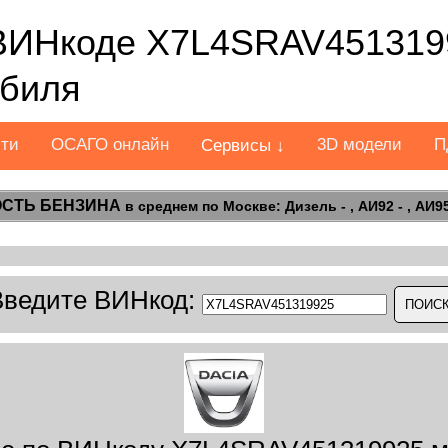
ВИНкоде X7L4SRAV451319
обиля
сти
ОСАГО онлайн
3D модели
П
Сервисы ↓
СТЬ БЕНЗИНА
в среднем по Москве: Дизель - , АИ92 - , АИ95 
Введите ВИНкод: