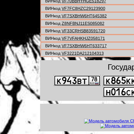
ВИНкод
VF70BBHYHGE518297
ВИНкод
VF7FC8HZC29123900
ВИНкод
VF7SXBHW6HT645382
ВИНкод
Z8NFBNJ11ES085082
ВИНкод
VF33CRHSB83591720
ВИНкод
VF7VFAHKHJZ058171
ВИНкод
VF7SXBHW6HT633717
ВИНкод
VF3221DA212104313
Госуда