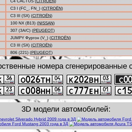
C4 CACTUS (
CITROËN
)
C3 I (FC_, FN_) (
CITROËN
)
C3 III (SX) (
CITROËN
)
100 NX (B13) (
NISSAN
)
307 (3A/C) (
PEUGEOT
)
JUMPY Фургон (V_) (
CITROËN
)
C3 III (SX) (
CITROËN
)
806 (221) (
PEUGEOT
)
рственные номера сгенерированные с
3D модели автомобилей: