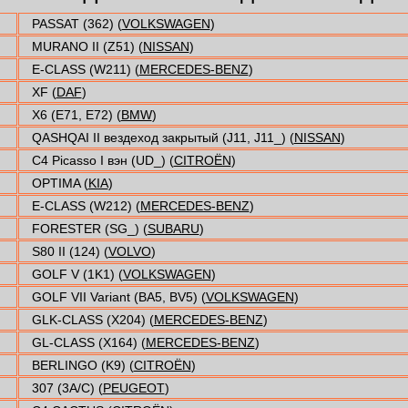
PASSAT (362) (
VOLKSWAGEN
)
MURANO II (Z51) (
NISSAN
)
E-CLASS (W211) (
MERCEDES-BENZ
)
XF (
DAF
)
X6 (E71, E72) (
BMW
)
QASHQAI II вездеход закрытый (J11, J11_) (
NISSAN
)
C4 Picasso I вэн (UD_) (
CITROËN
)
OPTIMA (
KIA
)
E-CLASS (W212) (
MERCEDES-BENZ
)
FORESTER (SG_) (
SUBARU
)
S80 II (124) (
VOLVO
)
GOLF V (1K1) (
VOLKSWAGEN
)
GOLF VII Variant (BA5, BV5) (
VOLKSWAGEN
)
GLK-CLASS (X204) (
MERCEDES-BENZ
)
GL-CLASS (X164) (
MERCEDES-BENZ
)
BERLINGO (K9) (
CITROËN
)
307 (3A/C) (
PEUGEOT
)