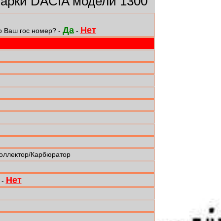
арки DACIA модели 1300
Да
Нет
о Ваш гос номер? -
-
коллектор/Карбюратор
Нет
-