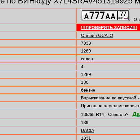
 по ВИНкоду X7L4SRAV451319925 м
- Эт
!!!ПРОВЕРИТЬ ЗАПИСИ!!!
Онлайн ОСАГО
7333
1289
седан
4
1289
130
бензин
Впрыскивание во впускной 
Привод на передние колеса
Да
185/65 R14 - Совпало? -
139
DACIA
1831