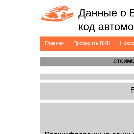
Данные о 
код автом
Главная
Проверить ВИН
Ново
СТОИМО