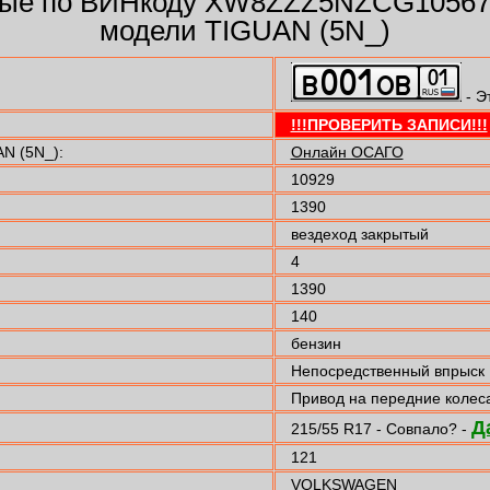
ные по ВИНкоду XW8ZZZ5NZCG1056
модели TIGUAN (5N_)
- Э
!!!ПРОВЕРИТЬ ЗАПИСИ!!!
N (5N_):
Онлайн ОСАГО
10929
1390
вездеход закрытый
4
1390
140
бензин
Непосредственный впрыск
Привод на передние колес
Д
215/55 R17 - Совпало? -
121
VOLKSWAGEN