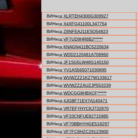
ВИНкод
XLRTEH4300G309927
ВИНкод
X4XFG41100L347754
ВИНкод
Z8NFEAJ11ESO54823
ВИНкод
VF7UD9HR8BJ******
ВИНкод
KNAGN411BC5220634
ВИНкод
WDD2120481A708960
ВИНкод
JF1SG5LW48G140150
ВИНкод
YV1AS565071030895
ВИНкод
WVWZZZ1KZ7W133617
ВИНкод
WVWZZZAUZJP553239
ВИНкод
WDCGG8HBXCF******
ВИНкод
4JGBF71EX7A140471
ВИНкод
VR7EFYHYCKJ732870
ВИНкод
VF33CNFUE82715985
ВИНкод
VF70BBHYHGE518297
ВИНкод
VF7FC8HZC29123900