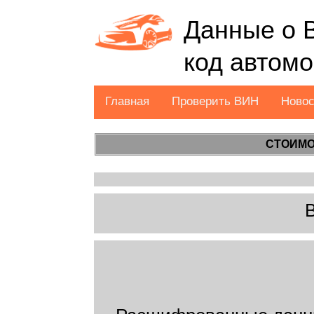
Данные о 
код автом
Главная
Проверить ВИН
Ново
СТОИМО