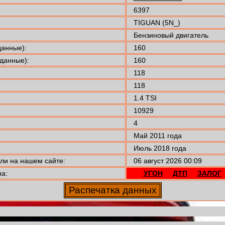
6397
TIGUAN (5N_)
Бензиновый двигатель
анные):
160
данные):
160
118
118
1.4 TSI
10929
4
Май 2011 года
Июль 2018 года
и на нашем сайте:
06 август 2026 00:09
а:
УГОН
ДТП
ЗАЛОГ