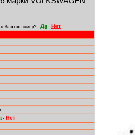
76 марки VOLKSWAGEN
Да
Нет
то Ваш гос номер? -
-
а
а
Нет
-