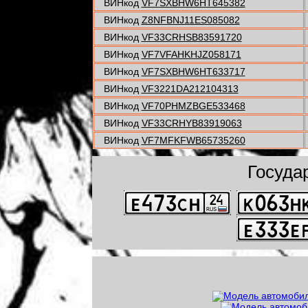
ВИНкод
VF7SXBHW6HT645382
ВИНкод
Z8NFBNJ11ES085082
ВИНкод
VF33CRHSB83591720
ВИНкод
VF7VFAHKHJZ058171
ВИНкод
VF7SXBHW6HT633717
ВИНкод
VF3221DA212104313
ВИНкод
VF70PHMZBGE533468
ВИНкод
VF33CRHYB83919063
ВИНкод
VF7MFKFWB65735260
Госуда