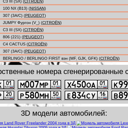
C3 III (SX) (
CITROËN
)
100 NX (B13) (
NISSAN
)
307 (3A/C) (
PEUGEOT
)
JUMPY Фургон (V_) (
CITROËN
)
C3 III (SX) (
CITROËN
)
806 (221) (
PEUGEOT
)
C4 CACTUS (
CITROËN
)
307 (3A/C) (
PEUGEOT
)
BERLINGO / BERLINGO FIRST вэн (MF, GJK, GFK) (
CITROËN
)
рственные номера сгенерированные с
3D модели автомобилей: