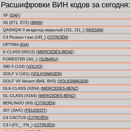
Расшифровки ВИН кодов за сегодня:
XF (
DAF
)
X6 (E71, E72) (
BMW
)
QASHQAI II вездеход закрытый (J11, J11_) (
NISSAN
)
C4 Picasso I вэн (UD_) (
CITROËN
)
OPTIMA (
KIA
)
E-CLASS (W212) (
MERCEDES-BENZ
)
FORESTER (SG_) (
SUBARU
)
S80 II (124) (
VOLVO
)
GOLF V (1K1) (
VOLKSWAGEN
)
GOLF VII Variant (BA5, BV5) (
VOLKSWAGEN
)
GLK-CLASS (X204) (
MERCEDES-BENZ
)
GL-CLASS (X164) (
MERCEDES-BENZ
)
BERLINGO (K9) (
CITROËN
)
307 (3A/C) (
PEUGEOT
)
C4 CACTUS (
CITROËN
)
C3 I (FC_, FN_) (
CITROËN
)