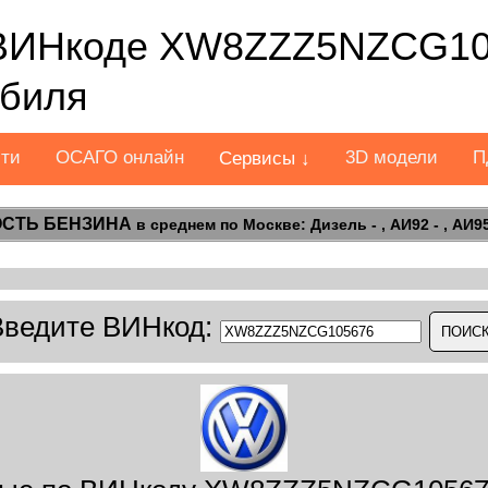
ВИНкоде XW8ZZZ5NZCG105
обиля
сти
ОСАГО онлайн
3D модели
П
Сервисы ↓
СТЬ БЕНЗИНА
в среднем по Москве: Дизель - , АИ92 - , АИ95 
Введите ВИНкод: