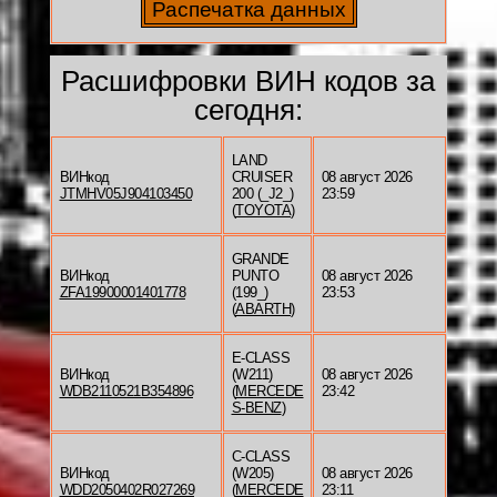
Расшифровки ВИН кодов за
сегодня:
LAND
ВИНкод
CRUISER
08 август 2026
JTMHV05J904103450
200 (_J2_)
23:59
(
TOYOTA
)
GRANDE
ВИНкод
PUNTO
08 август 2026
ZFA19900001401778
(199_)
23:53
(
ABARTH
)
E-CLASS
ВИНкод
(W211)
08 август 2026
WDB2110521B354896
(
MERCEDE
23:42
S-BENZ
)
C-CLASS
ВИНкод
(W205)
08 август 2026
WDD2050402R027269
(
MERCEDE
23:11