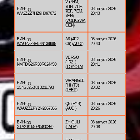
V (7HM,
7HN, 7HF,
ВИНкод
08 август 2026
7EF, 7EM,
WV2ZZZ7HZ9H097072
20:43
7EN)
(
VOLKSWA
GEN
)
ВИНкод
A6 (4F2,
08 август 2026
WAUZZZ4F97N138985
C6) (
AUDI
)
20:43
VERSO
ВИНкод
08 август 2026
(_R2_)
NMTDG26R30R024450
20:41
(
TOYOTA
)
WRANGLE
ВИНкод
08 август 2026
R II (TJ)
1C4GJ25B81B211793
20:32
(
JEEP
)
ВИНкод
Q5 (FYB)
08 август 2026
WAUZZZFY2N2067366
(
AUDI
)
20:26
ВИНкод
ZHIGULI
08 август 2026
XTA219140P0490359
(
LADA
)
20:08