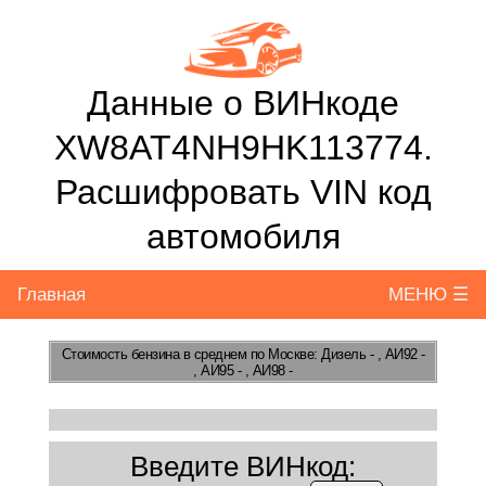
Данные о ВИНкоде
XW8AT4NH9HK113774.
Расшифровать VIN код
автомобиля
Главная
МЕНЮ ☰
Стоимость бензина
в среднем по Москве: Дизель - , АИ92 -
, АИ95 - , АИ98 -
Введите ВИНкод: