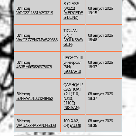
S-CLASS
ВИНкод
(W221)
08 август 2026
WDD2211861A293219
(
MERCEDE
19:15
S-BENZ
)
TIGUAN
ВИНкод
(5N_)
08 август 2026
WVGZZZ5NZMW529333
(
VOLKSWA
18:48
GEN
)
LEGACY III
ВИНкод
универсал
08 август 2026
4S3BH665826678678
(BH)
18:37
(
SUBARU
)
QASHQAI /
QASHQAI
ВИНкод
+2 I (J10,
08 август 2026
SJNFAAJ10U1249452
NJ10,
18:37
JJ10E)
(
NISSAN
)
ВИНкод
100 (4A2,
08 август 2026
WAUZZZ4AZPN045308
C4) (
AUDI
)
18:35