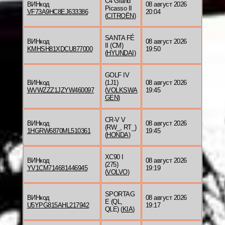
C4 Grand
ВИНкод
08 август 2026
Picasso II
VF73A9HC8EJ633386
20:04
(
CITROËN
)
SANTA FÉ
ВИНкод
08 август 2026
II (CM)
KMHSH81XDCU877000
19:50
(
HYUNDAI
)
GOLF IV
ВИНкод
(1J1)
08 август 2026
WVWZZZ1JZYW460097
(
VOLKSWA
19:45
GEN
)
CR-V V
ВИНкод
08 август 2026
(RW_, RT_)
1HGRW6870ML510361
19:45
(
HONDA
)
XC90 I
ВИНкод
08 август 2026
(275)
YV1CM714681446945
19:19
(
VOLVO
)
SPORTAG
ВИНкод
08 август 2026
E (QL,
U5YPG815AHL217942
19:17
QLE) (
KIA
)