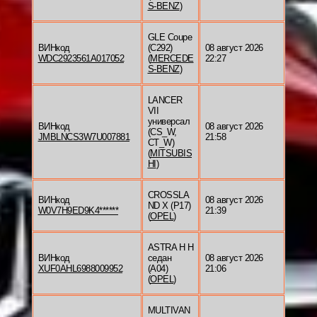
S-BENZ
)
GLE Coupe
ВИНкод
(C292)
08 август 2026
WDC2923561A017052
(
MERCEDE
22:27
S-BENZ
)
LANCER
VII
универсал
ВИНкод
08 август 2026
(CS_W,
JMBLNCS3W7U007881
21:58
CT_W)
(
MITSUBIS
HI
)
CROSSLA
ВИНкод
08 август 2026
ND X (P17)
W0V7H9ED9K4******
21:39
(
OPEL
)
ASTRA H H
ВИНкод
седан
08 август 2026
XUF0AHL6988009952
(A04)
21:06
(
OPEL
)
MULTIVAN