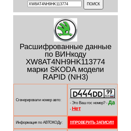
Расшифрованные данные
по ВИНкоду
XW8AT4NH9HK113774
марки SKODA модели
RAPID (NH3)
Сгенерировали номер авто:
Да
- Это Ваш гос номер? -
Нет
-
Информация по АВТОКОДу:
!!!ПРОВЕРИТЬ ЗАПИСИ!!!