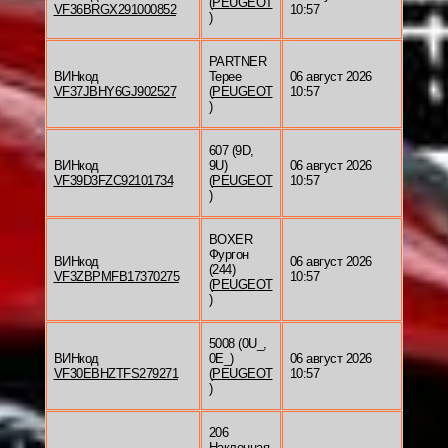
(
PEUGEOT
VF36BRGX291000852
10:57
)
PARTNER
ВИНкод
Tepee
06 август 2026
VF37JBHY6GJ902527
(
PEUGEOT
10:57
)
607 (9D,
ВИНкод
9U)
06 август 2026
VF39D3FZC92101734
(
PEUGEOT
10:57
)
BOXER
Фургон
ВИНкод
06 август 2026
(244)
VF3ZBPMFB17370275
10:57
(
PEUGEOT
)
5008 (0U_,
ВИНкод
0E_)
06 август 2026
VF30EBHZTFS279271
(
PEUGEOT
10:57
)
206
Наклонная