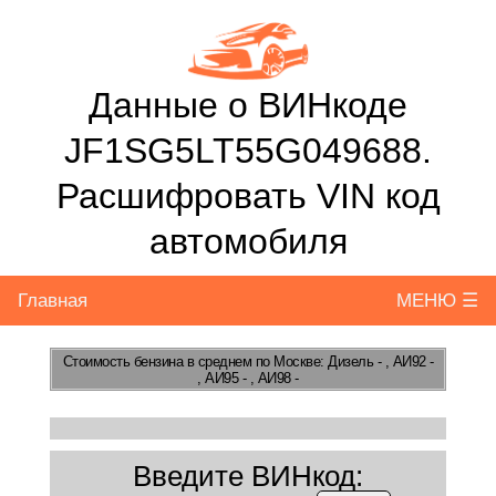
Данные о ВИНкоде
JF1SG5LT55G049688.
Расшифровать VIN код
автомобиля
Главная
МЕНЮ ☰
Стоимость бензина
в среднем по Москве: Дизель - , АИ92 -
, АИ95 - , АИ98 -
Введите ВИНкод: