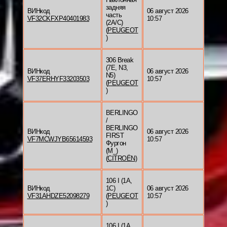
задняя
ВИНкод
06 август 2026
часть
VF32CKFXP40401983
10:57
(2A/C)
(
PEUGEOT
)
306 Break
(7E, N3,
ВИНкод
06 август 2026
N5)
VF37ERHYF33203503
10:57
(
PEUGEOT
)
BERLINGO
/
BERLINGO
ВИНкод
06 август 2026
FIRST
VF7MCWJYB65614593
10:57
Фургон
(M_)
(
CITROËN
)
106 I (1A,
ВИНкод
1C)
06 август 2026
VF31AHDZE52098279
(
PEUGEOT
10:57
)
106 I (1A,