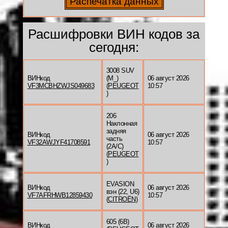
Расшифровки ВИН кодов за
сегодня:
3008 SUV
ВИНкод
(M_)
06 август 2026
VF3MCBHZWJS049683
(
PEUGEOT
10:57
)
206
Наклонная
задняя
ВИНкод
06 август 2026
часть
VF32AWJYF41708591
10:57
(2A/C)
(
PEUGEOT
)
EVASION
ВИНкод
06 август 2026
вэн (22, U6)
VF7AFRHWB12859430
10:57
(
CITROËN
)
605 (6B)
ВИНкод
06 август 2026