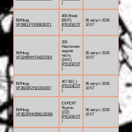
)
406 Break
ВИНкод
(8E/F)
06 август 2026
VF38ELFYE80628371
(
PEUGEOT
10:57
)
206
Наклонная
задняя
ВИНкод
06 август 2026
часть
VF32HRHYF44337003
10:57
(2A/C)
(
PEUGEOT
)
407 (6D_)
ВИНкод
06 август 2026
(
PEUGEOT
VF36D3FZH21301937
10:57
)
EXPERT
Фургон
ВИНкод
06 август 2026
(222)
VF3BZRHXB86129336
10:57
(
PEUGEOT
)