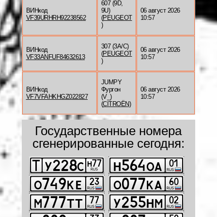
607 (9D,
ВИНкод
9U)
06 август 2026
VF39URHRH92238562
(
PEUGEOT
10:57
)
307 (3A/C)
ВИНкод
06 август 2026
(
PEUGEOT
VF33ANFUF84632613
10:57
)
JUMPY
ВИНкод
Фургон
06 август 2026
VF7VFAHKHGZ022827
(V_)
10:57
(
CITROËN
)
Государственные номера
сгенерированные сегодня: