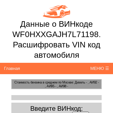
Данные о ВИНкоде
WF0HXXGAJH7L71198.
Расшифровать VIN код
автомобиля
Главная
МЕНЮ ☰
Стоимость бензина
в среднем по Москве: Дизель - , АИ92 -
, АИ95 - , АИ98 -
Введите ВИНкод: