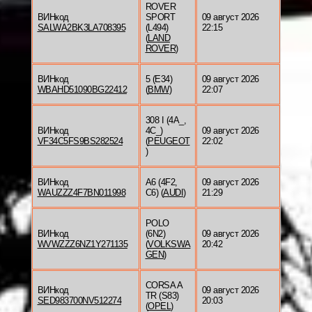
ROVER
ВИНкод
SPORT
09 август 2026
SALWA2BK3LA708395
(L494)
22:15
(
LAND
ROVER
)
ВИНкод
5 (E34)
09 август 2026
WBAHD51090BG22412
(
BMW
)
22:07
308 I (4A_,
ВИНкод
4C_)
09 август 2026
VF34C5FS9BS282524
(
PEUGEOT
22:02
)
ВИНкод
A6 (4F2,
09 август 2026
WAUZZZ4F7BN011998
C6) (
AUDI
)
21:29
POLO
ВИНкод
(6N2)
09 август 2026
WVWZZZ6NZ1Y271135
(
VOLKSWA
20:42
GEN
)
CORSA A
ВИНкод
09 август 2026
TR (S83)
SED983700NV512274
20:03
(
OPEL
)