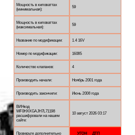
Мощность в киловаттах
59
(минимальная):
Мощность в киловаттах
59
(максимальная):
Название по модификации:
1.4 16V
Номер по модификации:
16085
Количество клапанов:
4
Производить начали:
Ноябрь 2001 года
Производить закончили:
Июнь 2008 года
ВИНкод
WF0HXXGAJH7L71198
10 август 2026 03:17
расшифровали на нашем
сайте:
Проверьте дополнительно
УГОН
ДТП