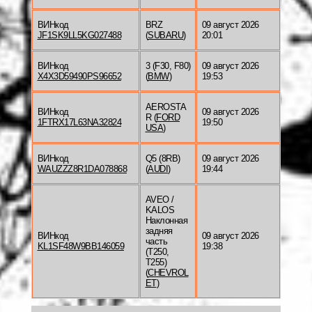
ВИНкод
BRZ
09 август 2026
JF1SK9LL5KG027488
(
SUBARU
)
20:01
ВИНкод
3 (F30, F80)
09 август 2026
X4X3D59490PS96652
(
BMW
)
19:53
AEROSTA
ВИНкод
09 август 2026
R (
FORD
1FTRX17L63NA32824
19:50
USA
)
ВИНкод
Q5 (8RB)
09 август 2026
WAUZZZ8R1DA078868
(
AUDI
)
19:44
AVEO /
KALOS
Наклонная
задняя
ВИНкод
09 август 2026
часть
KL1SF48W9BB146059
19:38
(T250,
T255)
(
CHEVROL
ET
)