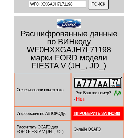
Расшифрованные данные
по ВИНкоду
WF0HXXGAJH7L71198
марки FORD модели
FIESTA V (JH_, JD_)
Сгенерировали номер авто:
Да
- Это Ваш гос номер? -
Нет
-
Информация по АВТОКОДу:
!!!ПРОВЕРИТЬ ЗАПИСИ!!!
Рассчитать ОСАГО для
Онлайн ОСАГО
FORD FIESTA V (JH_, JD_):