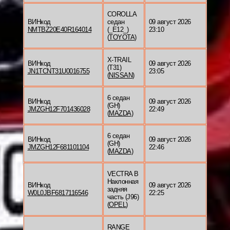
COROLLA
ВИНкод
седан
09 август 2026
NMTBZ20E40R164014
(_E12_)
23:10
(
TOYOTA
)
X-TRAIL
ВИНкод
09 август 2026
(T31)
JN1TCNT31U0016755
23:05
(
NISSAN
)
6 седан
ВИНкод
09 август 2026
(GH)
JMZGH12F701436028
22:49
(
MAZDA
)
6 седан
ВИНкод
09 август 2026
(GH)
JMZGH12F681101104
22:46
(
MAZDA
)
VECTRA B
Наклонная
ВИНкод
09 август 2026
задняя
W0L0JBF6817116546
22:25
часть (J96)
(
OPEL
)
RANGE