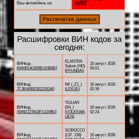
Ваш автомобиль на:
ЗАЛОГ
Расшифровки ВИН кодов за
сегодня:
ELANTRA
ВИНкод
10 август 2026
Saloon (HD)
KMHDU41BBBU190897
03:01
(
HYUNDAI
)
ВИНкод
NX (_Z1_)
10 август 2026
JTJBARBZ002233240
(
LEXUS
)
02:36
TIGUAN
ВИНкод
(5N_)
10 август 2026
XW8ZZZ5NZEG119863
(
VOLKSWA
02:24
GEN
)
SCIROCCO
ВИНкод
(137, 138)
10 август 2026