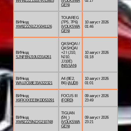
WVWZZZ13ZEV013803
(
VOLKSWA
02:17
GEN
)
TOUAREG
ВИНкод
(7P5, 7P6)
10 август 2026
XW8ZZZ61ZJG041126
(
VOLKSWA
01:46
GEN
)
QASHQAI /
QASHQAI
ВИНкод
+2 I (J10,
10 август 2026
SJNFBNJ10U2314261
NJ10,
01:18
JJ10E)
(
NISSAN
)
ВИНкод
A4 (8E2,
10 август 2026
WAUJC68E33A322321
B6) (
AUDI
)
01:01
ВИНкод
FOCUS III
09 август 2026
X9FKXXEEBKDD53291
(
FORD
)
23:49
TIGUAN
ВИНкод
(5N_)
09 август 2026
XW8ZZZ5NZJG210748
(
VOLKSWA
23:21
GEN
)