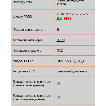
Привод на передние
Привод у авто:
колеса
215/60 R17 - Совпало? -
Шины у FORD:
Да
Нет
-
ID машины в каталоге:
36
Автомобильная марка:
FORD
ID модели в каталоге:
4802
Модель FORD:
FIESTA V (JH_, JD_)
Тип движка в ТС:
Бензиновый двигатель
Лошадиные силы двигателя
80
(минимальные данные):
Лошадиные силы двигателя
80
(максимальные данные):