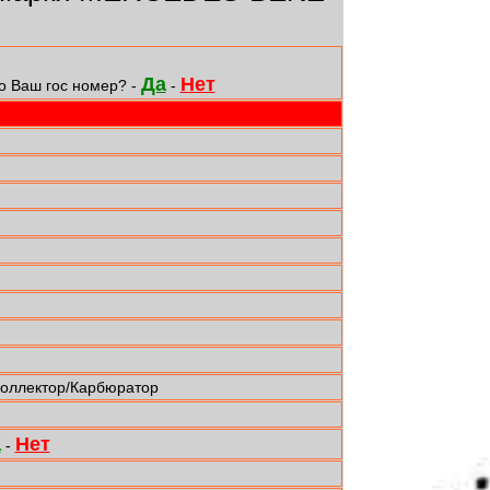
Да
Нет
о Ваш гос номер? -
-
коллектор/Карбюратор
а
Нет
-