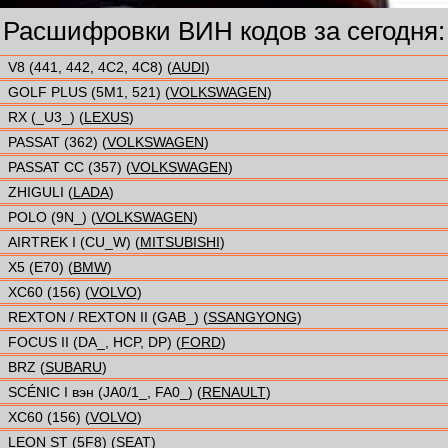
Расшифровки ВИН кодов за сегодня:
V8 (441, 442, 4C2, 4C8) (
AUDI
)
GOLF PLUS (5M1, 521) (
VOLKSWAGEN
)
RX (_U3_) (
LEXUS
)
PASSAT (362) (
VOLKSWAGEN
)
PASSAT CC (357) (
VOLKSWAGEN
)
ZHIGULI (
LADA
)
POLO (9N_) (
VOLKSWAGEN
)
AIRTREK I (CU_W) (
MITSUBISHI
)
X5 (E70) (
BMW
)
XC60 (156) (
VOLVO
)
REXTON / REXTON II (GAB_) (
SSANGYONG
)
FOCUS II (DA_, HCP, DP) (
FORD
)
BRZ (
SUBARU
)
SCÉNIC I вэн (JA0/1_, FA0_) (
RENAULT
)
XC60 (156) (
VOLVO
)
LEON ST (5F8) (
SEAT
)