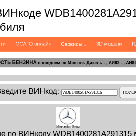
ВИНкоде WDB1400281A291
обиля
сти
ОСАГО онлайн
3D модели
П
Сервисы ↓
СТЬ БЕНЗИНА
в среднем по Москве: Дизель - , АИ92 - , АИ95 
Введите ВИНкод:
ые по ВИНкоду WDB1400281A291315