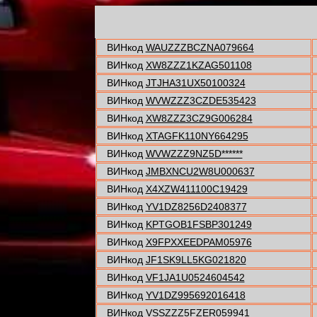
ВИНкод
WAUZZZBCZNA079664
ВИНкод
XW8ZZZ1KZAG501108
ВИНкод
JTJHA31UX50100324
ВИНкод
WVWZZZ3CZDE535423
ВИНкод
XW8ZZZ3CZ9G006284
ВИНкод
XTAGFK110NY664295
ВИНкод
WVWZZZ9NZ5D******
ВИНкод
JMBXNCU2W8U000637
ВИНкод
X4XZW411100C19429
ВИНкод
YV1DZ8256D2408377
ВИНкод
KPTGOB1FSBP301249
ВИНкод
X9FPXXEEDPAM05976
ВИНкод
JF1SK9LL5KG021820
ВИНкод
VF1JA1U0524604542
ВИНкод
YV1DZ995692016418
ВИНкод
VSSZZZ5FZER059941