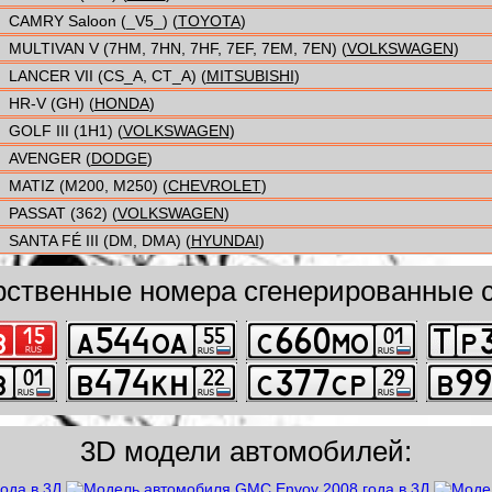
CAMRY Saloon (_V5_) (
TOYOTA
)
MULTIVAN V (7HM, 7HN, 7HF, 7EF, 7EM, 7EN) (
VOLKSWAGEN
)
LANCER VII (CS_A, CT_A) (
MITSUBISHI
)
HR-V (GH) (
HONDA
)
GOLF III (1H1) (
VOLKSWAGEN
)
AVENGER (
DODGE
)
MATIZ (M200, M250) (
CHEVROLET
)
PASSAT (362) (
VOLKSWAGEN
)
SANTA FÉ III (DM, DMA) (
HYUNDAI
)
рственные номера сгенерированные с
3D модели автомобилей: