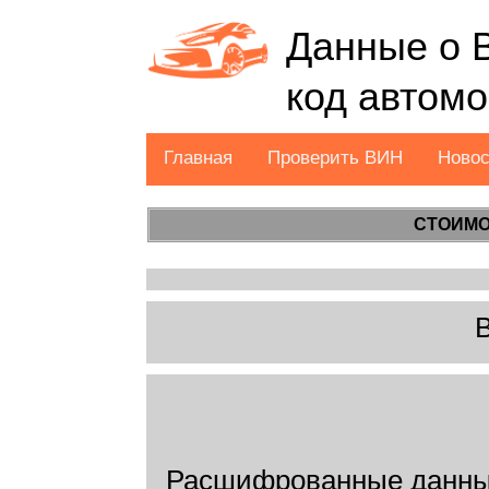
Данные о 
код автом
Главная
Проверить ВИН
Ново
СТОИМО
Расшифрованные данн