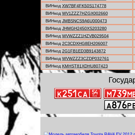
ВИНкод
XW7BF4FK50S174778
ВИНкод
WV1ZZZ7HZGX002660
ВИНкод
JMBSNCS9A6U000473
ВИНкод
JHMGH2450XS203280
ВИНкод
WVWZZZ1HZVB029504
ВИНкод
2C3CDXHG8EH206007
ВИНкод
2G1FB1ED3B9143872
ВИНкод
WVWZZZ3CZDP032761
ВИНкод
KMHST81XDHU807423
Госуда