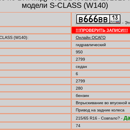
модели S-CLASS (W140)
- Эт
!!!ПРОВЕРИТЬ ЗАПИСИ!!!
CLASS (W140):
Онлайн ОСАГО
гидравлический
950
2799
седан
6
2799
280
бензин
Впрыскивание во впускной 
Привод на задние колеса
Д
215/65 R16 - Совпало? -
74