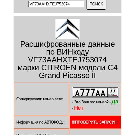
Расшифрованные данные
по ВИНкоду
VF73AAHXTEJ753074
марки CITROËN модели C4
Grand Picasso II
Сгенерировали номер авто:
Да
- Это Ваш гос номер? -
Нет
-
Информация по АВТОКОДу:
!!!ПРОВЕРИТЬ ЗАПИСИ!!!