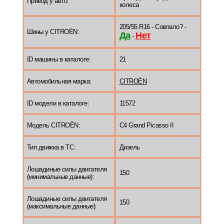
Привод у авто:
колеса
205/55 R16 - Совпало? -
Шины у CITROËN:
Да
Нет
-
ID машины в каталоге:
21
Автомобильная марка:
CITROËN
ID модели в каталоге:
11572
Модель CITROËN:
C4 Grand Picasso II
Тип движка в ТС:
Дизель
Лошадиные силы двигателя
150
(минимальные данные):
Лошадиные силы двигателя
150
(максимальные данные):