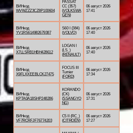
PASSAT
ВИНкод
CC (357)
06 август 2026
WVWZZZ3CZ8P100604
(
VOLKSWA
17:41
GEN
)
ВИНкод
S60 I (384)
06 август 2026
YV1RS614982679387
(
VOLVO
)
17:40
LOGAN I
ВИНкод
06 август 2026
(LS_)
X7LLSRB1HBH428612
17:40
(
RENAULT
)
FOCUS III
ВИНкод
06 август 2026
Turnier
X9FLXXEEBLCK27475
17:34
(
FORD
)
KORANDO
ВИНкод
(CK)
06 август 2026
KPTA0A18SHP248286
(
SSANGYO
17:31
NG
)
ВИНкод
C5 II (RC_)
06 август 2026
VF7RCRFJF76774203
(
CITROËN
)
17:27