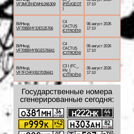
VF3MCBHZWHL066309
(
PEUGEOT
17:10
)
C4
ВИНкод
06 август 2026
CACTUS
VF70BBHY3JE525706
17:10
(
CITROËN
)
C4
ВИНкод
06 август 2026
CACTUS
VF70BBHYBGE576641
17:10
(
CITROËN
)
C3 I (FC_,
ВИНкод
06 август 2026
FN_)
VF7FCHFXB27035641
17:10
(
CITROËN
)
Государственные номера
сгенерированные сегодня: