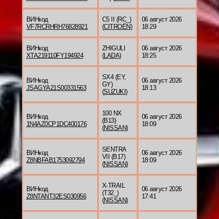
ВИНкод
C5 II (RC_)
06 август 2026
VF7RCRHRH76828921
(
CITROËN
)
18:29
ВИНкод
ZHIGULI
06 август 2026
XTA219110FY194924
(
LADA
)
18:25
SX4 (EY,
ВИНкод
06 август 2026
GY)
JSAGYA21S00331563
18:13
(
SUZUKI
)
100 NX
ВИНкод
06 август 2026
(B13)
1N4AZ0CP1DC400176
18:09
(
NISSAN
)
SENTRA
ВИНкод
06 август 2026
VII (B17)
Z8NBFAB1753092794
18:09
(
NISSAN
)
X-TRAIL
ВИНкод
06 август 2026
(T32_)
Z8NTANT32ES030956
17:41
(
NISSAN
)