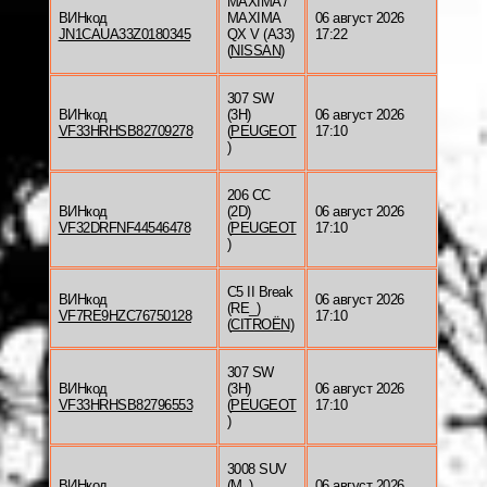
MAXIMA /
ВИНкод
MAXIMA
06 август 2026
JN1CAUA33Z0180345
QX V (A33)
17:22
(
NISSAN
)
307 SW
ВИНкод
(3H)
06 август 2026
VF33HRHSB82709278
(
PEUGEOT
17:10
)
206 CC
ВИНкод
(2D)
06 август 2026
VF32DRFNF44546478
(
PEUGEOT
17:10
)
C5 II Break
ВИНкод
06 август 2026
(RE_)
VF7RE9HZC76750128
17:10
(
CITROËN
)
307 SW
ВИНкод
(3H)
06 август 2026
VF33HRHSB82796553
(
PEUGEOT
17:10
)
3008 SUV
ВИНкод
(M_)
06 август 2026