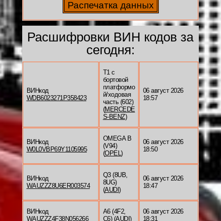
Расшифровки ВИН кодов за
сегодня:
T1 c
бортовой
платформо
ВИНкод
06 август 2026
й/ходовая
WDB6023271P358423
18:57
часть (602)
(
MERCEDE
S-BENZ
)
OMEGA B
ВИНкод
06 август 2026
(V94)
W0L0VBP69Y1105995
18:50
(
OPEL
)
Q3 (8UB,
ВИНкод
06 август 2026
8UG)
WAUZZZ8U6ER003574
18:47
(
AUDI
)
ВИНкод
A6 (4F2,
06 август 2026
WAUZZZ4F38N056266
C6) (
AUDI
)
18:31