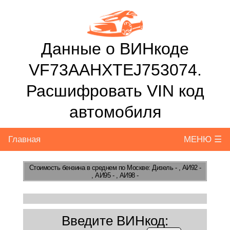
Данные о ВИНкоде
VF73AAHXTEJ753074.
Расшифровать VIN код
автомобиля
Главная
МЕНЮ ☰
Стоимость бензина
в среднем по Москве: Дизель - , АИ92 -
, АИ95 - , АИ98 -
Введите ВИНкод: