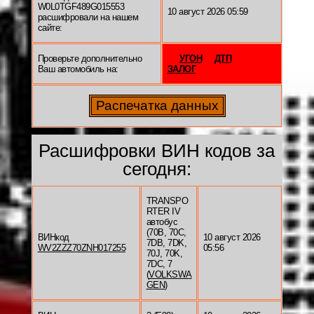
W0L0TGF489G015553
10 август 2026 05:59
расшифровали на нашем
сайте:
Проверьте дополнительно
УГОН
ДТП
Ваш автомобиль на:
ЗАЛОГ
Расшифровки ВИН кодов за
сегодня:
TRANSPO
RTER IV
автобус
(70B, 70C,
ВИНкод
10 август 2026
7DB, 7DK,
WV2ZZZ70ZNH017255
05:56
70J, 70K,
7DC, 7
(
VOLKSWA
GEN
)