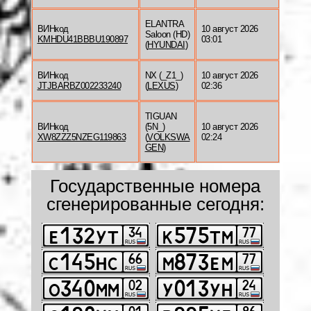
ELANTRA
ВИНкод
10 август 2026
Saloon (HD)
KMHDU41BBBU190897
03:01
(
HYUNDAI
)
ВИНкод
NX (_Z1_)
10 август 2026
JTJBARBZ002233240
(
LEXUS
)
02:36
TIGUAN
ВИНкод
(5N_)
10 август 2026
XW8ZZZ5NZEG119863
(
VOLKSWA
02:24
GEN
)
Государственные номера
сгенерированные сегодня: