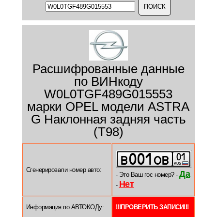
Расшифрованные данные
по ВИНкоду
W0L0TGF489G015553
марки OPEL модели ASTRA
G Наклонная задняя часть
(T98)
Сгенерировали номер авто:
Да
- Это Ваш гос номер? -
Нет
-
Информация по АВТОКОДу:
!!!ПРОВЕРИТЬ ЗАПИСИ!!!