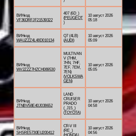
407 (6D_)
ВИНкод
10 август 2026
(
PEUGEOT
VF36DRFJF21539322
05:18
)
ВИНкод
Q7 (4LB)
10 август 2026
WAUZZZ4L48D010134
(
AUDI
)
05:09
MULTIVAN
V (7HM,
7HN, 7HF,
ВИНкод
10 август 2026
7EF, 7EM,
WV2ZZZ7HZCH089530
05:05
7EN)
(
VOLKSWA
GEN
)
LAND
CRUISER
ВИНкод
10 август 2026
PRADO
JTNBV58E40J038652
04:58
(_J15_)
(
TOYOTA
)
CR-V III
ВИНкод
10 август 2026
(RE_)
SHSRE5730EU200412
04:56
(
HONDA
)