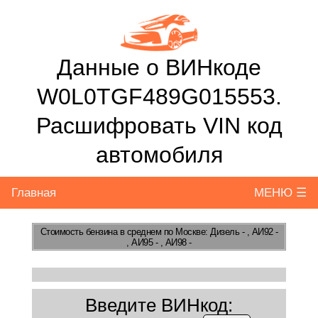
Данные о ВИНкоде
W0L0TGF489G015553.
Расшифровать VIN код
автомобиля
Главная
МЕНЮ ☰
Стоимость бензина
в среднем по Москве: Дизель - , АИ92 -
, АИ95 - , АИ98 -
Введите ВИНкод: