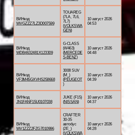
TOUAREG
(7LA, 7L6,
ВИНкод
10 август 2026
7L7)
WVGZZZ7LZ3D007599
04:53
(
VOLKSWA
GEN
)
G-CLASS
ВИНкод
(W463)
10 август 2026
WDB4632481X123309
(
MERCEDE
04:48
S-BENZ
)
3008 SUV
ВИНкод
(M_)
10 август 2026
VF3M45GXVHS258668
(
PEUGEOT
04:39
)
ВИНкод
JUKE (F15)
10 август 2026
JN1FANF15U0107038
(
NISSAN
)
04:37
CRAFTER
30-35
ВИНкод
автобус
10 август 2026
WV1ZZZ2FZG7010996
(2E_)
04:28
(
VOLKSWA