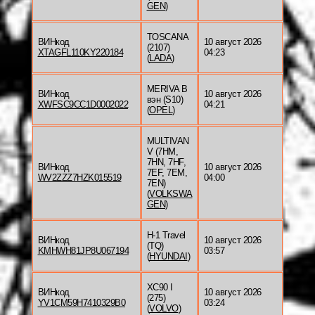
GEN
)
TOSCANA
ВИНкод
10 август 2026
(2107)
XTAGFL110KY220184
04:23
(
LADA
)
MERIVA B
ВИНкод
10 август 2026
вэн (S10)
XWFSC9CC1D0002022
04:21
(
OPEL
)
MULTIVAN
V (7HM,
7HN, 7HF,
ВИНкод
10 август 2026
7EF, 7EM,
WV2ZZZ7HZK015519
04:00
7EN)
(
VOLKSWA
GEN
)
H-1 Travel
ВИНкод
10 август 2026
(TQ)
KMHWH81JP8U067194
03:57
(
HYUNDAI
)
XC90 I
ВИНкод
10 август 2026
(275)
YV1CM59H7410329B0
03:24
(
VOLVO
)