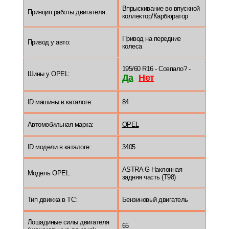
Впрыскивание во впускной
Принцип работы двигателя:
коллектор/Карбюратор
Привод на передние
Привод у авто:
колеса
195/60 R16 - Совпало? -
Шины у OPEL:
Да
Нет
-
ID машины в каталоге:
84
Автомобильная марка:
OPEL
ID модели в каталоге:
3405
ASTRA G Наклонная
Модель OPEL:
задняя часть (T98)
Тип движка в ТС:
Бензиновый двигатель
Лошадиные силы двигателя
65