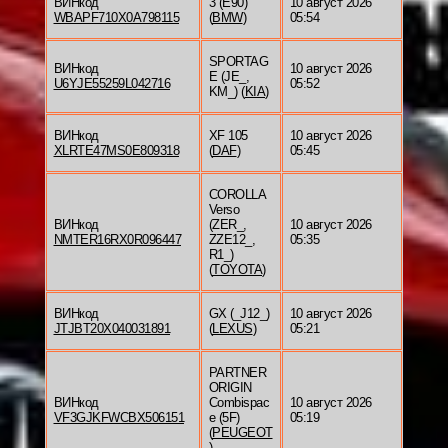
ВИНкод
3 (E90)
10 август 2026
WBAPF710X0A798115
(
BMW
)
05:54
SPORTAG
ВИНкод
10 август 2026
E (JE_,
U6YJE55259L042716
05:52
KM_) (
KIA
)
ВИНкод
XF 105
10 август 2026
XLRTE47MS0E809318
(
DAF
)
05:45
COROLLA
Verso
ВИНкод
(ZER_,
10 август 2026
NMTER16RX0R096447
ZZE12_,
05:35
R1_)
(
TOYOTA
)
ВИНкод
GX (_J12_)
10 август 2026
JTJBT20X040031891
(
LEXUS
)
05:21
PARTNER
ORIGIN
ВИНкод
Combispac
10 август 2026
VF3GJKFWCBX506151
e (5F)
05:19
(
PEUGEOT
)