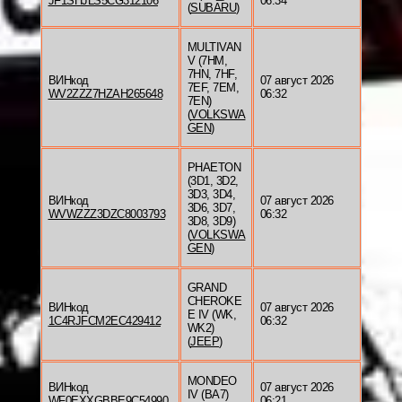
JF1SHJLS5CG312106
06:34
(
SUBARU
)
MULTIVAN
V (7HM,
7HN, 7HF,
ВИНкод
07 август 2026
7EF, 7EM,
WV2ZZZ7HZAH265648
06:32
7EN)
(
VOLKSWA
GEN
)
PHAETON
(3D1, 3D2,
3D3, 3D4,
ВИНкод
07 август 2026
3D6, 3D7,
WVWZZZ3DZC8003793
06:32
3D8, 3D9)
(
VOLKSWA
GEN
)
GRAND
CHEROKE
ВИНкод
07 август 2026
E IV (WK,
1C4RJFCM2EC429412
06:32
WK2)
(
JEEP
)
MONDEO
ВИНкод
07 август 2026
IV (BA7)
WF0EXXGBBE9C54990
06:21