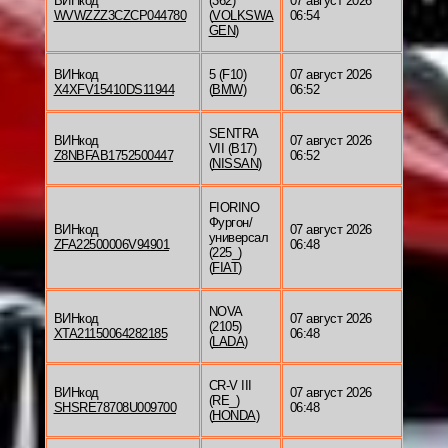
ВИНкод
(362)
07 август 2026
WVWZZZ3CZCP044780
(
VOLKSWA
06:54
GEN
)
ВИНкод
5 (F10)
07 август 2026
X4XFV15410DS11944
(
BMW
)
06:52
SENTRA
ВИНкод
07 август 2026
VII (B17)
Z8NBFAB1752500447
06:52
(
NISSAN
)
FIORINO
Фургон/
ВИНкод
07 август 2026
универсал
ZFA22500006V94901
06:48
(225_)
(
FIAT
)
NOVA
ВИНкод
07 август 2026
(2105)
XTA21150064282185
06:48
(
LADA
)
CR-V III
ВИНкод
07 август 2026
(RE_)
SHSRE78708U009700
06:48
(
HONDA
)