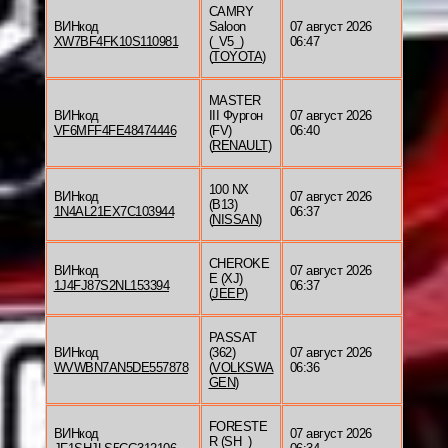
CAMRY
ВИНкод
Saloon
07 август 2026
XW7BF4FK10S110981
(_V5_)
06:47
(
TOYOTA
)
MASTER
ВИНкод
III Фургон
07 август 2026
VF6MFF4FE48474446
(FV)
06:40
(
RENAULT
)
100 NX
ВИНкод
07 август 2026
(B13)
1N4AL21EX7C103944
06:37
(
NISSAN
)
CHEROKE
ВИНкод
07 август 2026
E (XJ)
1J4FJ87S2NL153394
06:37
(
JEEP
)
PASSAT
ВИНкод
(362)
07 август 2026
WVWBN7AN5DE557878
(
VOLKSWA
06:36
GEN
)
FORESTE
ВИНкод
07 август 2026
R (SH_)