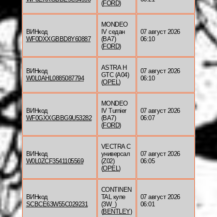
(
FORD
)
MONDEO
ВИНкод
IV седан
07 август 2026
WF0DXXGBBD8Y60887
(BA7)
06:10
(
FORD
)
ASTRA H
ВИНкод
07 август 2026
GTC (A04)
W0L0AHL0885087794
06:10
(
OPEL
)
MONDEO
ВИНкод
IV Turnier
07 август 2026
WF0GXXGBBG9U53282
(BA7)
06:07
(
FORD
)
VECTRA C
ВИНкод
универсал
07 август 2026
W0L0ZCF3541105569
(Z02)
06:05
(
OPEL
)
CONTINEN
ВИНкод
TAL купе
07 август 2026
SCBCE63W55C029231
(3W_)
06:01
(
BENTLEY
)