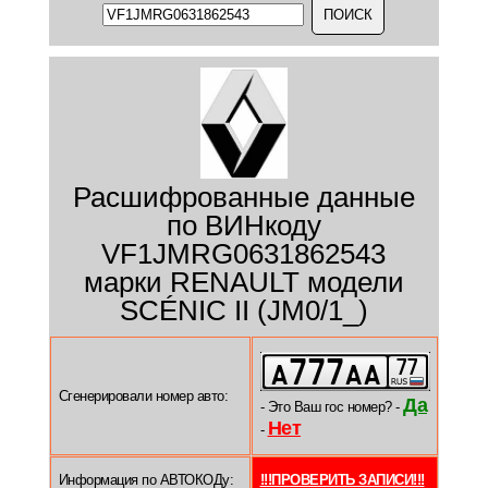
Расшифрованные данные
по ВИНкоду
VF1JMRG0631862543
марки RENAULT модели
SCÉNIC II (JM0/1_)
Сгенерировали номер авто:
Да
- Это Ваш гос номер? -
Нет
-
Информация по АВТОКОДу:
!!!ПРОВЕРИТЬ ЗАПИСИ!!!