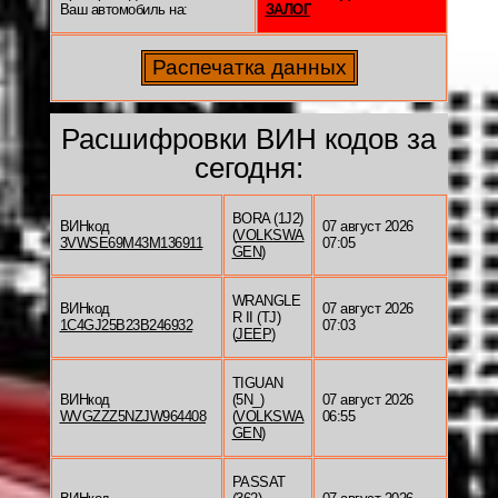
Ваш автомобиль на:
ЗАЛОГ
Расшифровки ВИН кодов за
сегодня:
BORA (1J2)
ВИНкод
07 август 2026
(
VOLKSWA
3VWSE69M43M136911
07:05
GEN
)
WRANGLE
ВИНкод
07 август 2026
R II (TJ)
1C4GJ25B23B246932
07:03
(
JEEP
)
TIGUAN
ВИНкод
(5N_)
07 август 2026
WVGZZZ5NZJW964408
(
VOLKSWA
06:55
GEN
)
PASSAT