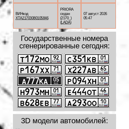
PRIORA
ВИНкод
седан
07 август 2026
XTA21703080105846
(2170_)
05:47
(
LADA
)
Государственные номера
сгенерированные сегодня:
3D модели автомобилей: