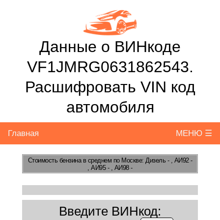
Данные о ВИНкоде
VF1JMRG0631862543.
Расшифровать VIN код
автомобиля
Главная
МЕНЮ ☰
Стоимость бензина
в среднем по Москве: Дизель - , АИ92 -
, АИ95 - , АИ98 -
Введите ВИНкод: