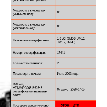
Мощность в киловаттах
88
(минимальная):
Мощность в киловаттах
88
(максимальная):
1.9 dCi (JM0G, JM12,
Название по модификации:
JM1G, JM2C)
Номер по модификации:
17441
Количество клапанов:
2
Производить начали:
Июнь 2003 года
ВИНкод
VF1JMRG0631862543
07 август 2026 07:05
расшифровали на нашем
сайте:
Проверьте дополнительно
УГОН
ДТП