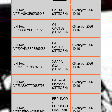
ВИНкод
C2 (JM_)
06 август 2026
VF7JM8HXB97007945
(
CITROËN
)
10:16
C4
ВИНкод
06 август 2026
CACTUS
VF70BBHYBHE510945
10:16
(
CITROËN
)
C4
ВИНкод
06 август 2026
CACTUS
VF70PHMZBFE567988
10:16
(
CITROËN
)
XSARA
ВИНкод
06 август 2026
(N1)
VF7N1LFYF36039336
10:16
(
CITROËN
)
C4 Grand
ВИНкод
06 август 2026
Picasso II
VF73ABHZTFJ688776
10:16
(
CITROËN
)
BERLINGO
/
BERLINGO
ВИНкод
06 август 2026
FIRST вэн
VF7GJRHYK93153862
10:16