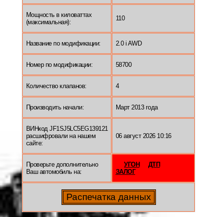
Мощность в киловаттах
110
(максимальная):
Название по модификации:
2.0 i AWD
Номер по модификации:
58700
Количество клапанов:
4
Производить начали:
Март 2013 года
ВИНкод JF1SJ5LC5EG139121
расшифровали на нашем
06 август 2026 10:16
сайте:
Проверьте дополнительно
УГОН
ДТП
Ваш автомобиль на:
ЗАЛОГ