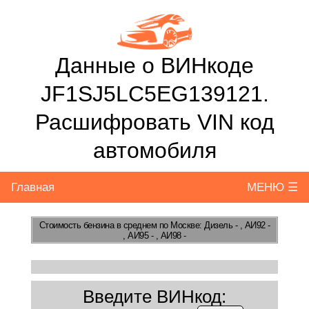
Данные о ВИНкоде
JF1SJ5LC5EG139121.
Расшифровать VIN код
автомобиля
Главная
МЕНЮ ☰
Стоимость бензина
в среднем по Москве: Дизель - , АИ92 -
, АИ95 - , АИ98 -
Введите ВИНкод: