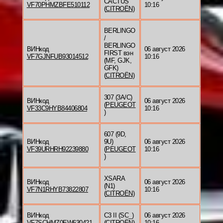
CACTUS
VF70PHMZBFE510112
10:16
(
CITROËN
)
BERLINGO
/
BERLINGO
ВИНкод
06 август 2026
FIRST вэн
VF7GJNFUB93014512
10:16
(MF, GJK,
GFK)
(
CITROËN
)
307 (3A/C)
ВИНкод
06 август 2026
(
PEUGEOT
VF33C9HYB84406804
10:16
)
607 (9D,
ВИНкод
9U)
06 август 2026
VF39URHRH92239880
(
PEUGEOT
10:16
)
XSARA
ВИНкод
06 август 2026
(N1)
VF7N1RHYB73822807
10:16
(
CITROËN
)
ВИНкод
C3 II (SC_)
06 август 2026
VF7SCHMZ0EW630421
(
CITROËN
)
10:16