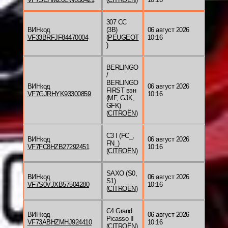
307 CC
ВИНкод
(3B)
06 август 2026
VF33BRFJF84470004
(
PEUGEOT
10:16
)
BERLINGO
/
BERLINGO
ВИНкод
06 август 2026
FIRST вэн
VF7GJRHYK93300859
10:16
(MF, GJK,
GFK)
(
CITROËN
)
C3 I (FC_,
ВИНкод
06 август 2026
FN_)
VF7FC8HZB27292451
10:16
(
CITROËN
)
SAXO (S0,
ВИНкод
06 август 2026
S1)
VF7S0VJXB57504280
10:16
(
CITROËN
)
C4 Grand
ВИНкод
06 август 2026
Picasso II
VF73ABHZMHJ924410
10:16
(
CITROËN
)