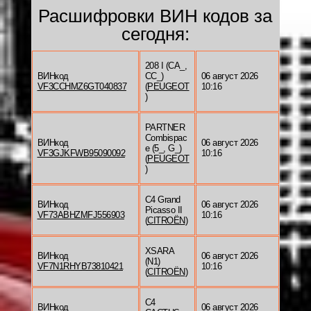
Расшифровки ВИН кодов за
сегодня:
208 I (CA_,
ВИНкод
CC_)
06 август 2026
VF3CCHMZ6GT040837
(
PEUGEOT
10:16
)
PARTNER
Combispac
ВИНкод
06 август 2026
e (5_, G_)
VF3GJKFWB95090092
10:16
(
PEUGEOT
)
C4 Grand
ВИНкод
06 август 2026
Picasso II
VF73ABHZMFJ556903
10:16
(
CITROËN
)
XSARA
ВИНкод
06 август 2026
(N1)
VF7N1RHYB73810421
10:16
(
CITROËN
)
C4
ВИНкод
06 август 2026