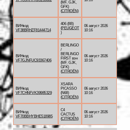
(MF, GJK,
GFK)
(
CITROËN
)
406 (8B)
ВИНкод
06 август 2026
(
PEUGEOT
VF38BRHZF81444714
10:16
)
BERLINGO
/
BERLINGO
ВИНкод
06 август 2026
FIRST вэн
VF7GJNFUC93367406
10:16
(MF, GJK,
GFK)
(
CITROËN
)
XSARA
ВИНкод
PICASSO
06 август 2026
VF7CHNFVK39985329
(N68)
10:16
(
CITROËN
)
C4
ВИНкод
06 август 2026
CACTUS
VF70BBHYBHE518985
10:16
(
CITROËN
)