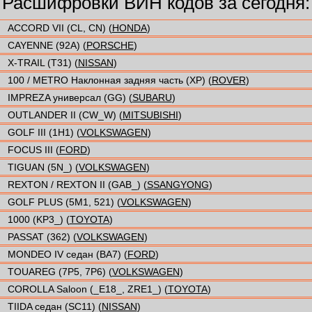
Расшифровки ВИН кодов за сегодня:
ACCORD VII (CL, CN) (
HONDA
)
CAYENNE (92A) (
PORSCHE
)
X-TRAIL (T31) (
NISSAN
)
100 / METRO Наклонная задняя часть (XP) (
ROVER
)
IMPREZA универсал (GG) (
SUBARU
)
OUTLANDER II (CW_W) (
MITSUBISHI
)
GOLF III (1H1) (
VOLKSWAGEN
)
FOCUS III (
FORD
)
TIGUAN (5N_) (
VOLKSWAGEN
)
REXTON / REXTON II (GAB_) (
SSANGYONG
)
GOLF PLUS (5M1, 521) (
VOLKSWAGEN
)
1000 (KP3_) (
TOYOTA
)
PASSAT (362) (
VOLKSWAGEN
)
MONDEO IV седан (BA7) (
FORD
)
TOUAREG (7P5, 7P6) (
VOLKSWAGEN
)
COROLLA Saloon (_E18_, ZRE1_) (
TOYOTA
)
TIIDA седан (SC11) (
NISSAN
)