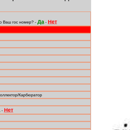
Да
Нет
о Ваш гос номер? -
-
коллектор/Карбюратор
а
Нет
-