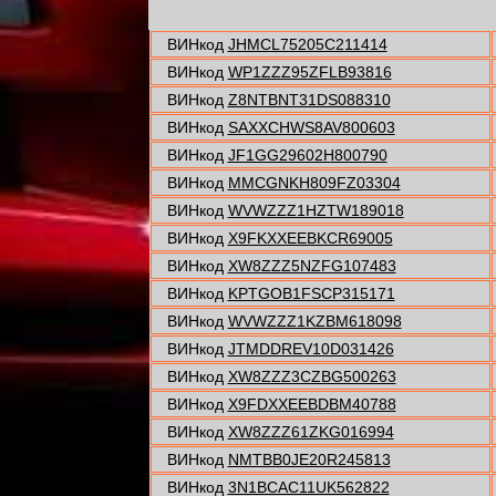
ВИНкод
JHMCL75205C211414
ВИНкод
WP1ZZZ95ZFLB93816
ВИНкод
Z8NTBNT31DS088310
ВИНкод
SAXXCHWS8AV800603
ВИНкод
JF1GG29602H800790
ВИНкод
MMCGNKH809FZ03304
ВИНкод
WVWZZZ1HZTW189018
ВИНкод
X9FKXXEEBKCR69005
ВИНкод
XW8ZZZ5NZFG107483
ВИНкод
KPTGOB1FSCP315171
ВИНкод
WVWZZZ1KZBM618098
ВИНкод
JTMDDREV10D031426
ВИНкод
XW8ZZZ3CZBG500263
ВИНкод
X9FDXXEEBDBM40788
ВИНкод
XW8ZZZ61ZKG016994
ВИНкод
NMTBB0JE20R245813
ВИНкод
3N1BCAC11UK562822