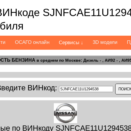
ВИНкоде SJNFCAE11U1294
обиля
сти
ОСАГО онлайн
3D модели
П
Сервисы ↓
СТЬ БЕНЗИНА
в среднем по Москве: Дизель - , АИ92 - , АИ95 
Введите ВИНкод:
ые по ВИНкоду SJNFCAE11U1294538