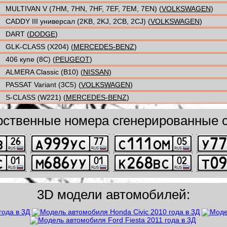
MULTIVAN V (7HM, 7HN, 7HF, 7EF, 7EM, 7EN) (
VOLKSWAGEN
)
CADDY III универсал (2KB, 2KJ, 2CB, 2CJ) (
VOLKSWAGEN
)
DART (
DODGE
)
GLK-CLASS (X204) (
MERCEDES-BENZ
)
406 купе (8C) (
PEUGEOT
)
ALMERA Classic (B10) (
NISSAN
)
PASSAT Variant (3C5) (
VOLKSWAGEN
)
S-CLASS (W221) (
MERCEDES-BENZ
)
рственные номера сгенерированные с
3D модели автомобилей: