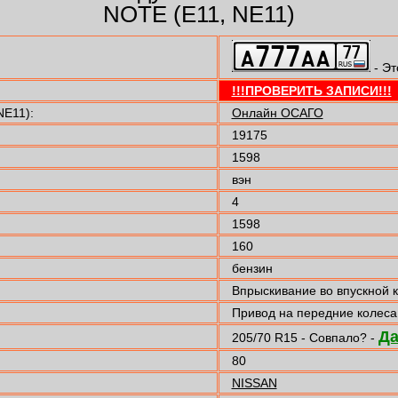
NOTE (E11, NE11)
- Эт
!!!ПРОВЕРИТЬ ЗАПИСИ!!!
NE11):
Онлайн ОСАГО
19175
1598
вэн
4
1598
160
бензин
Впрыскивание во впускной 
Привод на передние колеса
Д
205/70 R15 - Совпало? -
80
NISSAN