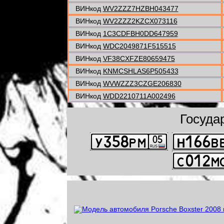
ВИНкод
WV2ZZZ7HZBH043477
ВИНкод
WV2ZZZ2KZCX073116
ВИНкод
1C3CDFBH0DD647959
ВИНкод
WDC2049871F515515
ВИНкод
VF38CXFZE80659475
ВИНкод
KNMCSHLAS6P505433
ВИНкод
WVWZZZ3CZGE206830
ВИНкод
WDD2210711A002496
Госуда