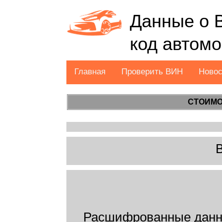
Данные о 
код автом
Главная
Проверить ВИН
Ново
СТОИМО
Расшифрованные данн