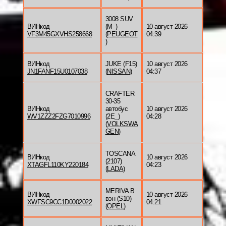
3008 SUV
ВИНкод
(M_)
10 август 2026
VF3M45GXVHS258668
(
PEUGEOT
04:39
)
ВИНкод
JUKE (F15)
10 август 2026
JN1FANF15U0107038
(
NISSAN
)
04:37
CRAFTER
30-35
ВИНкод
автобус
10 август 2026
WV1ZZZ2FZG7010996
(2E_)
04:28
(
VOLKSWA
GEN
)
TOSCANA
ВИНкод
10 август 2026
(2107)
XTAGFL110KY220184
04:23
(
LADA
)
MERIVA B
ВИНкод
10 август 2026
вэн (S10)
XWFSC9CC1D0002022
04:21
(
OPEL
)