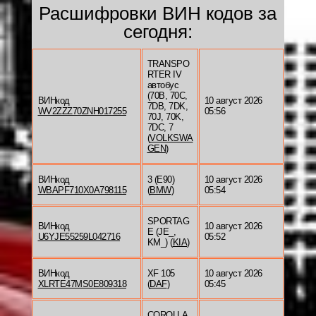
Расшифровки ВИН кодов за
сегодня:
TRANSPO
RTER IV
автобус
(70B, 70C,
ВИНкод
10 август 2026
7DB, 7DK,
WV2ZZZ70ZNH017255
05:56
70J, 70K,
7DC, 7
(
VOLKSWA
GEN
)
ВИНкод
3 (E90)
10 август 2026
WBAPF710X0A798115
(
BMW
)
05:54
SPORTAG
ВИНкод
10 август 2026
E (JE_,
U6YJE55259L042716
05:52
KM_) (
KIA
)
ВИНкод
XF 105
10 август 2026
XLRTE47MS0E809318
(
DAF
)
05:45
COROLLA