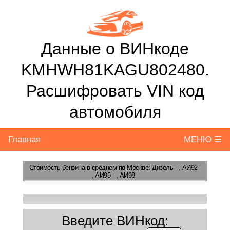
Данные о ВИНкоде
KMHWH81KAGU802480.
Расшифровать VIN код
автомобиля
Главная
МЕНЮ ☰
Стоимость бензина
в среднем по Москве: Дизель - , АИ92 -
, АИ95 - , АИ98 -
Введите ВИНкод: