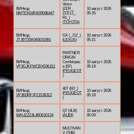
Verso
ВИНкод
(ZER_,
10 август 2026
NMTER16RX0R096447
ZZE12_,
05:35
R1_)
(
TOYOTA
)
ВИНкод
GX (_J12_)
10 август 2026
JTJBT20X040031891
(
LEXUS
)
05:21
PARTNER
ORIGIN
ВИНкод
Combispac
10 август 2026
VF3GJKFWCBX506151
e (5F)
05:19
(
PEUGEOT
)
407 (6D_)
ВИНкод
10 август 2026
(
PEUGEOT
VF36DRFJF21539322
05:18
)
ВИНкод
Q7 (4LB)
10 август 2026
WAUZZZ4L48D010134
(
AUDI
)
05:09
MULTIVAN
V (7HM,