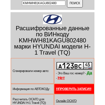
Расшифрованные данные
по ВИНкоду
KMHWH81KAGU802480
марки HYUNDAI модели H-
1 Travel (TQ)
Сгенерировали номер авто:
Да
- Это Ваш гос номер? -
Нет
-
Информация по АВТОКОДу:
!!!ПРОВЕРИТЬ ЗАПИСИ!!!
Рассчитать ОСАГО для
Онлайн ОСАГО
HYUNDAI H-1 Travel (TQ):