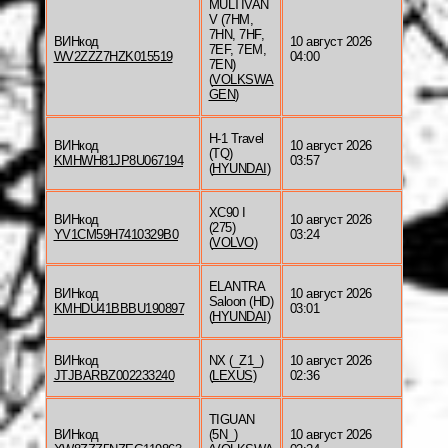
MULTIVAN
V (7HM,
7HN, 7HF,
ВИНкод
10 август 2026
7EF, 7EM,
WV2ZZZ7HZK015519
04:00
7EN)
(
VOLKSWA
GEN
)
H-1 Travel
ВИНкод
10 август 2026
(TQ)
KMHWH81JP8U067194
03:57
(
HYUNDAI
)
XC90 I
ВИНкод
10 август 2026
(275)
YV1CM59H7410329B0
03:24
(
VOLVO
)
ELANTRA
ВИНкод
10 август 2026
Saloon (HD)
KMHDU41BBBU190897
03:01
(
HYUNDAI
)
ВИНкод
NX (_Z1_)
10 август 2026
JTJBARBZ002233240
(
LEXUS
)
02:36
TIGUAN
ВИНкод
(5N_)
10 август 2026