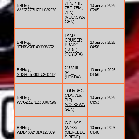
7HN, 7HF,
ВИНкод
10 август 2026
7EF, 7EM,
WV2ZZZ7HZCH089530
05:05
7EN)
(
VOLKSWA
GEN
)
LAND
CRUISER
ВИНкод
10 август 2026
PRADO
JTNBV58E40J038652
04:58
(_J15_)
(
TOYOTA
)
CR-V III
ВИНкод
10 август 2026
(RE_)
SHSRE5730EU200412
04:56
(
HONDA
)
TOUAREG
(7LA, 7L6,
ВИНкод
10 август 2026
7L7)
WVGZZZ7LZ3D007599
04:53
(
VOLKSWA
GEN
)
G-CLASS
ВИНкод
(W463)
10 август 2026
WDB4632481X123309
(
MERCEDE
04:48
S-BENZ
)