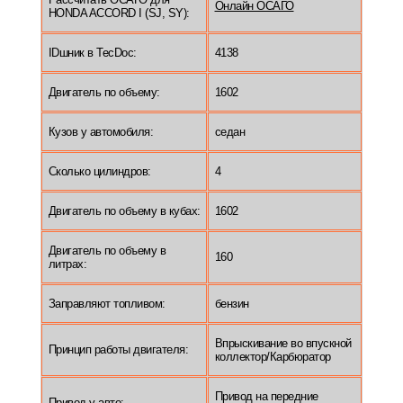
Онлайн ОСАГО
HONDA ACCORD I (SJ, SY):
IDшник в TecDoc:
4138
Двигатель по объему:
1602
Кузов у автомобиля:
седан
Сколько цилиндров:
4
Двигатель по объему в кубах:
1602
Двигатель по объему в
160
литрах:
Заправляют топливом:
бензин
Впрыскивание во впускной
Принцип работы двигателя:
коллектор/Карбюратор
Привод на передние
Привод у авто: