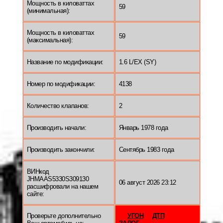
Мощность в киловаттах
59
(минимальная):
Мощность в киловаттах
59
(максимальная):
Название по модификации:
1.6 L/EX (SY)
Номер по модификации:
4138
Количество клапанов:
2
Производить начали:
Январь 1978 года
Производить закончили:
Сентябрь 1983 года
ВИНкод
JHMAAS5330S309130
06 август 2026 23:12
расшифровали на нашем
сайте:
Проверьте дополнительно
УГОН
ДТП