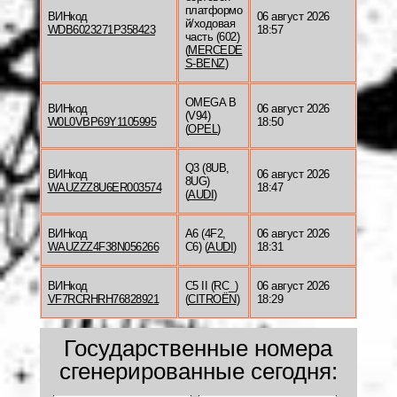
платформо
ВИНкод
06 август 2026
й/ходовая
WDB6023271P358423
18:57
часть (602)
(
MERCEDE
S-BENZ
)
OMEGA B
ВИНкод
06 август 2026
(V94)
W0L0VBP69Y1105995
18:50
(
OPEL
)
Q3 (8UB,
ВИНкод
06 август 2026
8UG)
WAUZZZ8U6ER003574
18:47
(
AUDI
)
ВИНкод
A6 (4F2,
06 август 2026
WAUZZZ4F38N056266
C6) (
AUDI
)
18:31
ВИНкод
C5 II (RC_)
06 август 2026
VF7RCRHRH76828921
(
CITROËN
)
18:29
Государственные номера
сгенерированные сегодня: