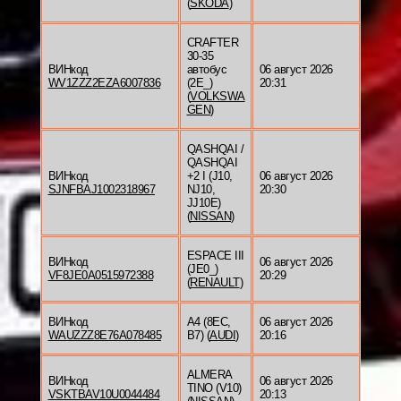
(
SKODA
)
CRAFTER
30-35
ВИНкод
автобус
06 август 2026
WV1ZZZ2EZA6007836
(2E_)
20:31
(
VOLKSWA
GEN
)
QASHQAI /
QASHQAI
ВИНкод
+2 I (J10,
06 август 2026
SJNFBAJ1002318967
NJ10,
20:30
JJ10E)
(
NISSAN
)
ESPACE III
ВИНкод
06 август 2026
(JE0_)
VF8JE0A0515972388
20:29
(
RENAULT
)
ВИНкод
A4 (8EC,
06 август 2026
WAUZZZ8E76A078485
B7) (
AUDI
)
20:16
ALMERA
ВИНкод
06 август 2026
TINO (V10)
VSKTBAV10U0044484
20:13