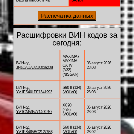
Ваш автомобиль на:
ЗАЛОГ
Расшифровки ВИН кодов за
сегодня:
MAXIMA /
MAXIMA
ВИНкод
06 август 2026
QX IV
JN1CAUA32U0036208
23:08
(A32)
(
NISSAN
)
ВИНкод
S60 II (134)
06 август 2026
YV1FS40LDF1341993
(
VOLVO
)
23:03
XC90 I
ВИНкод
06 август 2026
(275)
YV1CM595771409257
23:03
(
VOLVO
)
ВИНкод
S60 II (134)
06 август 2026
YV1FS485BC2127666
(
VOLVO
)
23:02