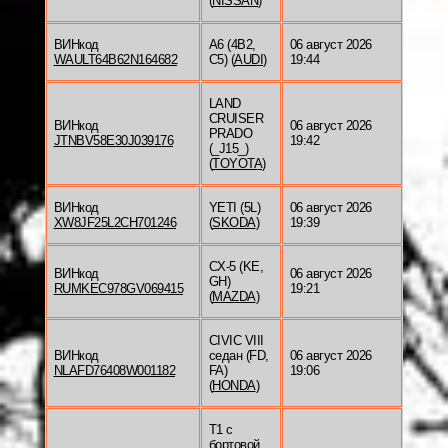
(
NISSAN
)
ВИНкод
A6 (4B2,
06 август 2026
WAULT64B62N164682
C5) (
AUDI
)
19:44
LAND
CRUISER
ВИНкод
06 август 2026
PRADO
JTNBV58E30J039176
19:42
(_J15_)
(
TOYOTA
)
ВИНкод
YETI (5L)
06 август 2026
XW8JF25L2CH701246
(
SKODA
)
19:39
CX-5 (KE,
ВИНкод
06 август 2026
GH)
RUMKEC978GV069415
19:21
(
MAZDA
)
CIVIC VIII
ВИНкод
седан (FD,
06 август 2026
NLAFD76408W001182
FA)
19:06
(
HONDA
)
T1 c
бортовой