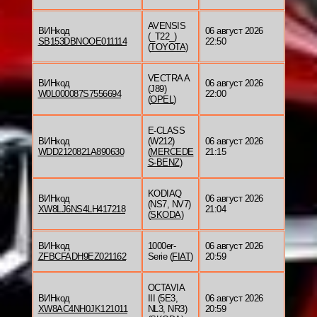
AVENSIS
ВИНкод
06 август 2026
(_T22_)
SB153DBNOOE011114
22:50
(
TOYOTA
)
VECTRA A
ВИНкод
06 август 2026
(J89)
W0L000087S7556694
22:00
(
OPEL
)
E-CLASS
ВИНкод
(W212)
06 август 2026
WDD2120821A890630
(
MERCEDE
21:15
S-BENZ
)
KODIAQ
ВИНкод
06 август 2026
(NS7, NV7)
XW8LJ6NS4LH417218
21:04
(
SKODA
)
ВИНкод
1000er-
06 август 2026
ZFBCFADH9EZ021162
Serie (
FIAT
)
20:59
OCTAVIA
ВИНкод
III (5E3,
06 август 2026
XW8AC4NH0JK121011
NL3, NR3)
20:59