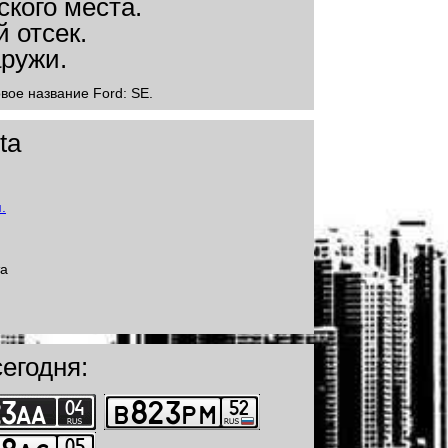
овое название Ford: SE.
ta
та
егодня: