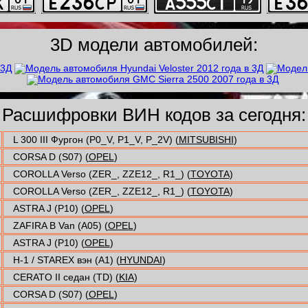
3D модели автомобилей:
Расшифровки ВИН кодов за сегодня:
L 300 III Фургон (P0_V, P1_V, P_2V) (
MITSUBISHI
)
CORSA D (S07) (
OPEL
)
COROLLA Verso (ZER_, ZZE12_, R1_) (
TOYOTA
)
COROLLA Verso (ZER_, ZZE12_, R1_) (
TOYOTA
)
ASTRA J (P10) (
OPEL
)
ZAFIRA B Van (A05) (
OPEL
)
ASTRA J (P10) (
OPEL
)
H-1 / STAREX вэн (A1) (
HYUNDAI
)
CERATO II седан (TD) (
KIA
)
CORSA D (S07) (
OPEL
)