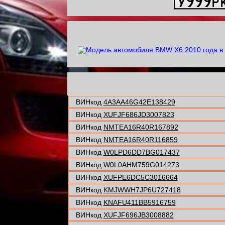
ВИНкод
4A3AA46G42E138429
ВИНкод
XUFJF686JD3007823
ВИНкод
NMTEA16R40R167892
ВИНкод
NMTEA16R40R116859
ВИНкод
W0LPD6DD7BG017437
ВИНкод
W0L0AHM759G014273
ВИНкод
XUFPE6DC5C3016664
ВИНкод
KMJWWH7JP6U727418
ВИНкод
KNAFU411BB5916759
ВИНкод
XUFJF696JB3008882