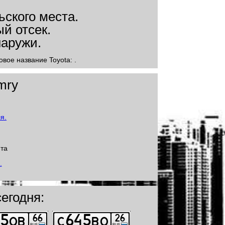
вое название Toyota: .
mry
йта
егодня: