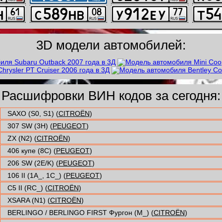
3D модели автомобилей:
Расшифровки ВИН кодов за сегодня:
SAXO (S0, S1) (
CITROËN
)
307 SW (3H) (
PEUGEOT
)
ZX (N2) (
CITROËN
)
406 купе (8C) (
PEUGEOT
)
206 SW (2E/K) (
PEUGEOT
)
106 II (1A_, 1C_) (
PEUGEOT
)
C5 II (RC_) (
CITROËN
)
XSARA (N1) (
CITROËN
)
BERLINGO / BERLINGO FIRST Фургон (M_) (
CITROËN
)