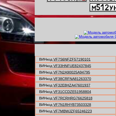
ВИНкод
VF7S6NFZF57190101
ВИНкод
VF33HNFUE82437845
ВИНкод
VF7N2A90025A94795
ВИНкод
VF38CRFNA81263370
ВИНкод
VF32E8HZA47601937
ВИНкод
VF31CCDZE51958804
ВИНкод
VF7RCRHRG76625818
ВИНкод
VF7N1RHYB73503328
ВИНкод
VF7MBWJZF65246223