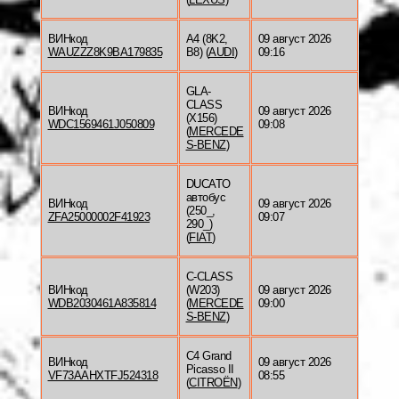
ВИНкод
A4 (8K2,
09 август 2026
WAUZZZ8K9BA179835
B8) (
AUDI
)
09:16
GLA-
CLASS
ВИНкод
09 август 2026
(X156)
WDC1569461J050809
09:08
(
MERCEDE
S-BENZ
)
DUCATO
автобус
ВИНкод
09 август 2026
(250_,
ZFA25000002F41923
09:07
290_)
(
FIAT
)
C-CLASS
ВИНкод
(W203)
09 август 2026
WDB2030461A835814
(
MERCEDE
09:00
S-BENZ
)
C4 Grand
ВИНкод
09 август 2026
Picasso II
VF73AAHXTFJ524318
08:55
(
CITROËN
)