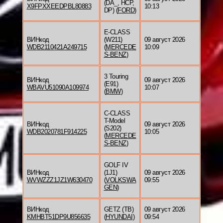
(DA_, HCP,
X9FPXXEEDPBL80883
10:13
DP) (
FORD
)
E-CLASS
ВИНкод
(W211)
09 август 2026
WDB2110421A249715
(
MERCEDE
10:09
S-BENZ
)
3 Touring
ВИНкод
09 август 2026
(E91)
WBAVU51090A109974
10:07
(
BMW
)
C-CLASS
T-Model
ВИНкод
09 август 2026
(S202)
WDB2020781F914225
10:05
(
MERCEDE
S-BENZ
)
GOLF IV
ВИНкод
(1J1)
09 август 2026
WVWZZZ1JZ1W630470
(
VOLKSWA
09:55
GEN
)
ВИНкод
GETZ (TB)
09 август 2026
KMHBT51DP9U856635
(
HYUNDAI
)
09:54