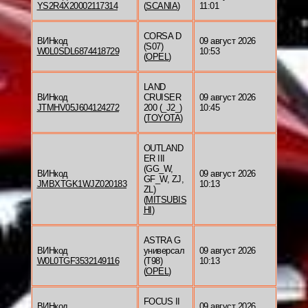
YS2R4X20002117314
(
SCANIA
)
11:01
CORSA D
ВИНкод
09 август 2026
(S07)
W0L0SDL6874418729
10:53
(
OPEL
)
LAND
ВИНкод
CRUISER
09 август 2026
JTMHV05J604124272
200 (_J2_)
10:45
(
TOYOTA
)
OUTLAND
ER III
(GG_W,
ВИНкод
09 август 2026
GF_W, ZJ,
JMBXTGK1WJZ020183
10:13
ZL)
(
MITSUBIS
HI
)
ASTRA G
ВИНкод
универсал
09 август 2026
W0L0TGF3532149116
(T98)
10:13
(
OPEL
)
FOCUS II
ВИНкод
09 август 2026