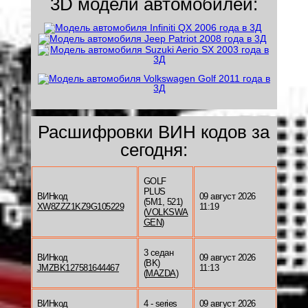
3D модели автомобилей:
Расшифровки ВИН кодов за
сегодня:
GOLF
PLUS
ВИНкод
09 август 2026
(5M1, 521)
XW8ZZZ1KZ9G105229
11:19
(
VOLKSWA
GEN
)
3 седан
ВИНкод
09 август 2026
(BK)
JMZBK127581644467
11:13
(
MAZDA
)
ВИНкод
4 - series
09 август 2026