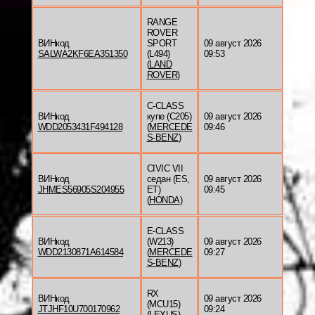
RANGE
ROVER
ВИНкод
SPORT
09 август 2026
SALWA2KF6EA351350
(L494)
09:53
(
LAND
ROVER
)
C-CLASS
ВИНкод
купе (C205)
09 август 2026
WDD2053431F494128
(
MERCEDE
09:46
S-BENZ
)
CIVIC VII
ВИНкод
седан (ES,
09 август 2026
JHMES56905S204955
ET)
09:45
(
HONDA
)
E-CLASS
ВИНкод
(W213)
09 август 2026
WDD2130871A614584
(
MERCEDE
09:27
S-BENZ
)
RX
ВИНкод
09 август 2026
(MCU15)
JTJHF10U700170962
09:24
(
LEXUS
)