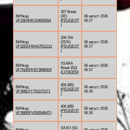
307 Break
ВИНкод
(3E)
06 август 2026
VF33E9HXC84903934
(
PEUGEOT
06:37
)
206 SW
ВИНкод
(2E/K)
06 август 2026
VF32EKFWA47551212
(
PEUGEOT
06:37
)
XSARA
ВИНкод
06 август 2026
Break (N2)
VF7N2RHYB73888928
06:37
(
CITROËN
)
406 (8B)
ВИНкод
06 август 2026
(
PEUGEOT
VF38BLFYT81073171
06:36
)
406 (8B)
ВИНкод
06 август 2026
(
PEUGEOT
VF38BRFVE80548473
06:36
)
SAXO (S0,
ВИНкод
06 август 2026