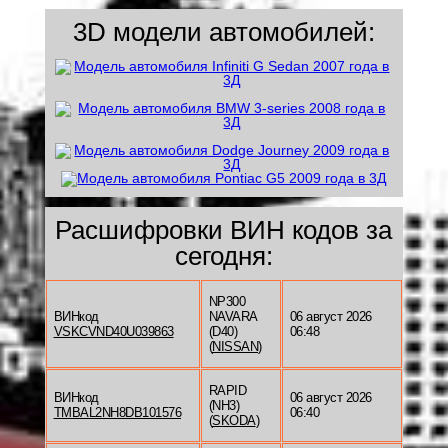
3D модели автомобилей:
Расшифровки ВИН кодов за
сегодня:
NP300
ВИНкод
NAVARA
06 август 2026
VSKCVND40U039863
(D40)
06:48
(
NISSAN
)
RAPID
ВИНкод
06 август 2026
(NH3)
TMBAL2NH8DB101576
06:40
(
SKODA
)