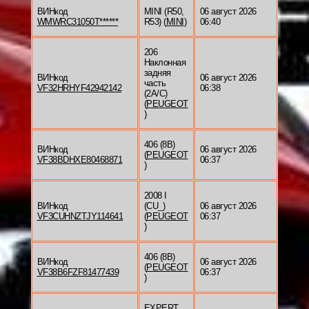
ВИНкод
MINI (R50,
06 август 2026
WMWRC31050T******
R53) (
MINI
)
06:40
206
Наклонная
задняя
ВИНкод
06 август 2026
часть
VF32HRHYF42942142
06:38
(2A/C)
(
PEUGEOT
)
406 (8B)
ВИНкод
06 август 2026
(
PEUGEOT
VF38BDHXE80468871
06:37
)
2008 I
ВИНкод
(CU_)
06 август 2026
VF3CUHNZTJY114641
(
PEUGEOT
06:37
)
406 (8B)
ВИНкод
06 август 2026
(
PEUGEOT
VF38B6FZF81477439
06:37
)
EXPERT