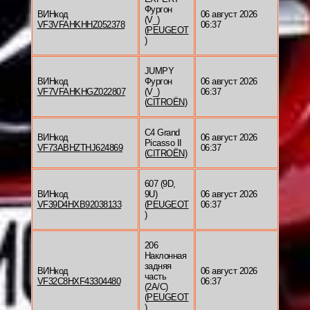
Фургон
ВИНкод
06 август 2026
(V_)
VF3VFAHKHHZ052378
06:37
(
PEUGEOT
)
JUMPY
ВИНкод
Фургон
06 август 2026
VF7VFAHKHGZ022807
(V_)
06:37
(
CITROËN
)
C4 Grand
ВИНкод
06 август 2026
Picasso II
VF73ABHZTHJ624869
06:37
(
CITROËN
)
607 (9D,
ВИНкод
9U)
06 август 2026
VF39D4HXB92038133
(
PEUGEOT
06:37
)
206
Наклонная
задняя
ВИНкод
06 август 2026
часть
VF32C8HXF43304480
06:37
(2A/C)
(
PEUGEOT
)