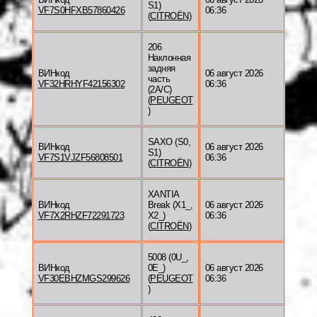
S1)
VF7S0HFXB57860426
06:36
(
CITROËN
)
206
Наклонная
задняя
ВИНкод
06 август 2026
часть
VF32HRHYF42156302
06:36
(2A/C)
(
PEUGEOT
)
SAXO (S0,
ВИНкод
06 август 2026
S1)
VF7S1VJZF56808501
06:36
(
CITROËN
)
XANTIA
ВИНкод
Break (X1_,
06 август 2026
VF7X2RHZF72291723
X2_)
06:36
(
CITROËN
)
5008 (0U_,
ВИНкод
0E_)
06 август 2026
VF30EBHZMGS299626
(
PEUGEOT
06:36
)