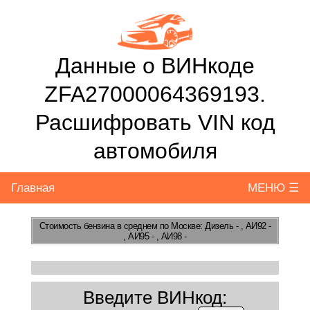
Данные о ВИНкоде
ZFA27000064369193.
Расшифровать VIN код
автомобиля
Главная
МЕНЮ ☰
Стоимость бензина
в среднем по Москве: Дизель - , АИ92 -
, АИ95 - , АИ98 -
Введите ВИНкод: