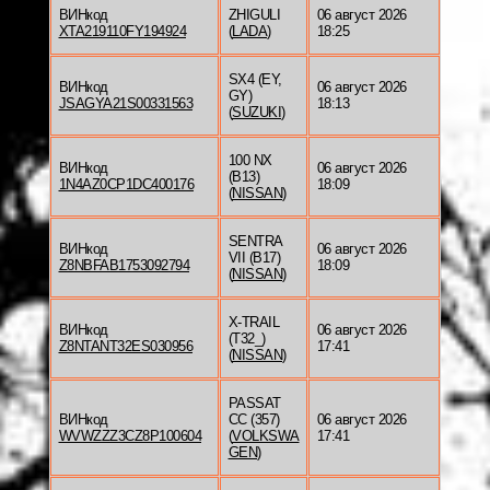
ВИНкод
ZHIGULI
06 август 2026
XTA219110FY194924
(
LADA
)
18:25
SX4 (EY,
ВИНкод
06 август 2026
GY)
JSAGYA21S00331563
18:13
(
SUZUKI
)
100 NX
ВИНкод
06 август 2026
(B13)
1N4AZ0CP1DC400176
18:09
(
NISSAN
)
SENTRA
ВИНкод
06 август 2026
VII (B17)
Z8NBFAB1753092794
18:09
(
NISSAN
)
X-TRAIL
ВИНкод
06 август 2026
(T32_)
Z8NTANT32ES030956
17:41
(
NISSAN
)
PASSAT
ВИНкод
CC (357)
06 август 2026
WVWZZZ3CZ8P100604
(
VOLKSWA
17:41
GEN
)