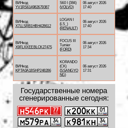
ВИНкод
S60 I (384)
06 август 2026
YV1RS614982679387
(
VOLVO
)
17:40
LOGAN I
ВИНкод
06 август 2026
(LS_)
X7LLSRB1HBH428612
17:40
(
RENAULT
)
FOCUS III
ВИНкод
06 август 2026
Turnier
X9FLXXEEBLCK27475
17:34
(
FORD
)
KORANDO
ВИНкод
(CK)
06 август 2026
KPTA0A18SHP248286
(
SSANGYO
17:31
NG
)
Государственные номера
сгенерированные сегодня: