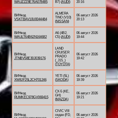
WAUZZZ8E76A078485
B7) (
AUDI
)
20:16
ALMERA
ВИНкод
06 август 2026
TINO (V10)
VSKTBAV10U0044484
20:13
(
NISSAN
)
ВИНкод
A6 (4B2,
06 август 2026
WAULT64B62N164682
C5) (
AUDI
)
19:44
LAND
CRUISER
ВИНкод
06 август 2026
PRADO
JTNBV58E30J039176
19:42
(_J15_)
(
TOYOTA
)
ВИНкод
YETI (5L)
06 август 2026
XW8JF25L2CH701246
(
SKODA
)
19:39
CX-5 (KE,
ВИНкод
06 август 2026
GH)
RUMKEC978GV069415
19:21
(
MAZDA
)
CIVIC VIII
ВИНкод
седан (FD,
06 август 2026