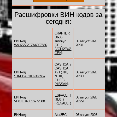
Расшифровки ВИН кодов за
сегодня:
CRAFTER
30-35
ВИНкод
автобус
06 август 2026
WV1ZZZ2EZA6007836
(2E_)
20:31
(
VOLKSWA
GEN
)
QASHQAI /
QASHQAI
ВИНкод
+2 I (J10,
06 август 2026
SJNFBAJ1002318967
NJ10,
20:30
JJ10E)
(
NISSAN
)
ESPACE III
ВИНкод
06 август 2026
(JE0_)
VF8JE0A0515972388
20:29
(
RENAULT
)
ВИНкод
A4 (8EC,
06 август 2026