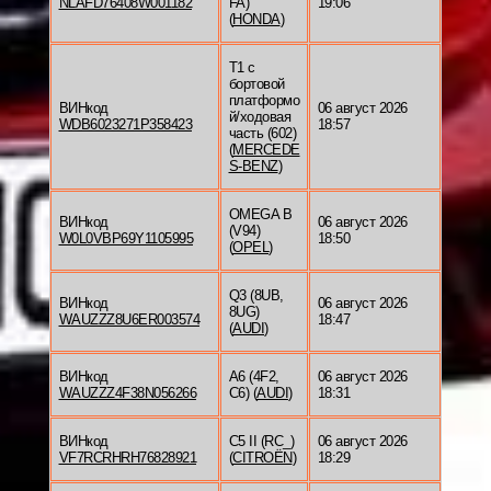
NLAFD76408W001182
FA)
19:06
(
HONDA
)
T1 c
бортовой
платформо
ВИНкод
06 август 2026
й/ходовая
WDB6023271P358423
18:57
часть (602)
(
MERCEDE
S-BENZ
)
OMEGA B
ВИНкод
06 август 2026
(V94)
W0L0VBP69Y1105995
18:50
(
OPEL
)
Q3 (8UB,
ВИНкод
06 август 2026
8UG)
WAUZZZ8U6ER003574
18:47
(
AUDI
)
ВИНкод
A6 (4F2,
06 август 2026
WAUZZZ4F38N056266
C6) (
AUDI
)
18:31
ВИНкод
C5 II (RC_)
06 август 2026
VF7RCRHRH76828921
(
CITROËN
)
18:29