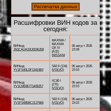
Расшифровки ВИН кодов за
сегодня:
MAXIMA /
MAXIMA
ВИНкод
06 август 2026
QX IV
JN1CAUA32U0036208
23:08
(A32)
(
NISSAN
)
ВИНкод
S60 II (134)
06 август 2026
YV1FS40LDF1341993
(
VOLVO
)
23:03
XC90 I
ВИНкод
06 август 2026
(275)
YV1CM595771409257
23:03
(
VOLVO
)
ВИНкод
S60 II (134)
06 август 2026
YV1FS485BC2127666
(
VOLVO
)
23:02