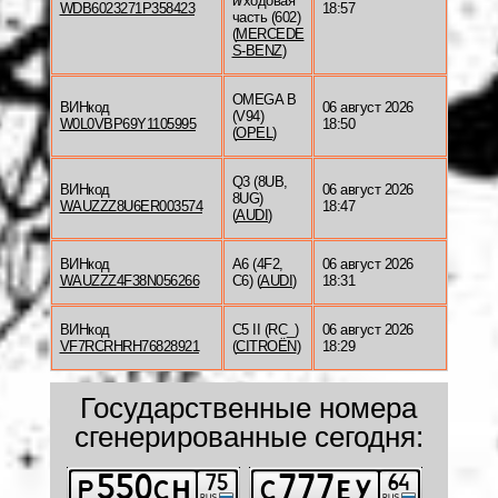
й/ходовая
WDB6023271P358423
18:57
часть (602)
(
MERCEDE
S-BENZ
)
OMEGA B
ВИНкод
06 август 2026
(V94)
W0L0VBP69Y1105995
18:50
(
OPEL
)
Q3 (8UB,
ВИНкод
06 август 2026
8UG)
WAUZZZ8U6ER003574
18:47
(
AUDI
)
ВИНкод
A6 (4F2,
06 август 2026
WAUZZZ4F38N056266
C6) (
AUDI
)
18:31
ВИНкод
C5 II (RC_)
06 август 2026
VF7RCRHRH76828921
(
CITROËN
)
18:29
Государственные номера
сгенерированные сегодня: