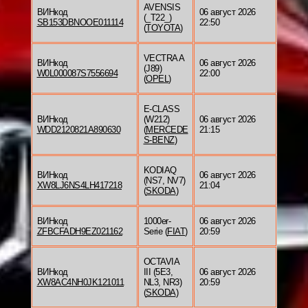
AVENSIS
ВИНкод
06 август 2026
(_T22_)
SB153DBNOOE011114
22:50
(
TOYOTA
)
VECTRA A
ВИНкод
06 август 2026
(J89)
W0L000087S7556694
22:00
(
OPEL
)
E-CLASS
ВИНкод
(W212)
06 август 2026
WDD2120821A890630
(
MERCEDE
21:15
S-BENZ
)
KODIAQ
ВИНкод
06 август 2026
(NS7, NV7)
XW8LJ6NS4LH417218
21:04
(
SKODA
)
ВИНкод
1000er-
06 август 2026
ZFBCFADH9EZ021162
Serie (
FIAT
)
20:59
OCTAVIA
ВИНкод
III (5E3,
06 август 2026
XW8AC4NH0JK121011
NL3, NR3)
20:59
(
SKODA
)