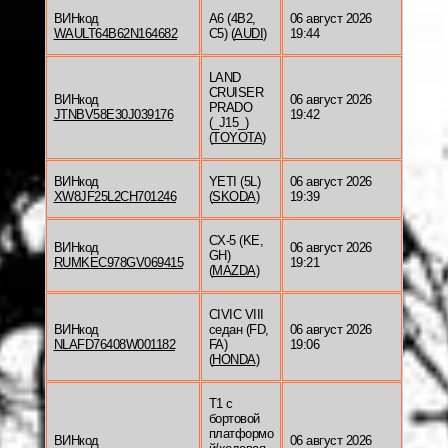
ВИНкод
A6 (4B2,
06 август 2026
WAULT64B62N164682
C5) (
AUDI
)
19:44
LAND
CRUISER
ВИНкод
06 август 2026
PRADO
JTNBV58E30J039176
19:42
(_J15_)
(
TOYOTA
)
ВИНкод
YETI (5L)
06 август 2026
XW8JF25L2CH701246
(
SKODA
)
19:39
CX-5 (KE,
ВИНкод
06 август 2026
GH)
RUMKEC978GV069415
19:21
(
MAZDA
)
CIVIC VIII
ВИНкод
седан (FD,
06 август 2026
NLAFD76408W001182
FA)
19:06
(
HONDA
)
T1 c
бортовой
платформо
ВИНкод
06 август 2026