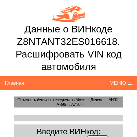
Данные о ВИНкоде
Z8NTANT32ES016618.
Расшифровать VIN код
автомобиля
Главная
МЕНЮ ☰
Стоимость бензина
в среднем по Москве: Дизель - , АИ92 -
, АИ95 - , АИ98 -
Введите ВИНкод: