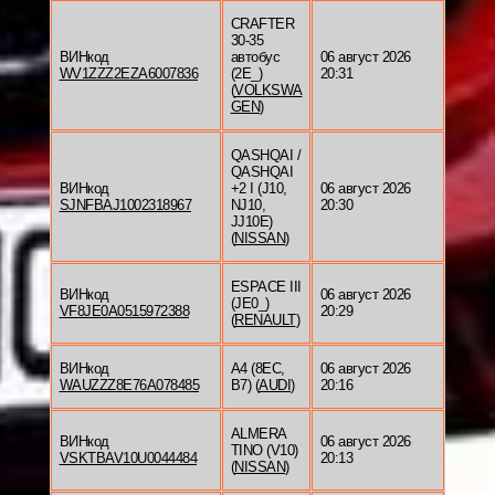
CRAFTER
30-35
ВИНкод
автобус
06 август 2026
WV1ZZZ2EZA6007836
(2E_)
20:31
(
VOLKSWA
GEN
)
QASHQAI /
QASHQAI
ВИНкод
+2 I (J10,
06 август 2026
SJNFBAJ1002318967
NJ10,
20:30
JJ10E)
(
NISSAN
)
ESPACE III
ВИНкод
06 август 2026
(JE0_)
VF8JE0A0515972388
20:29
(
RENAULT
)
ВИНкод
A4 (8EC,
06 август 2026
WAUZZZ8E76A078485
B7) (
AUDI
)
20:16
ALMERA
ВИНкод
06 август 2026
TINO (V10)
VSKTBAV10U0044484
20:13
(
NISSAN
)