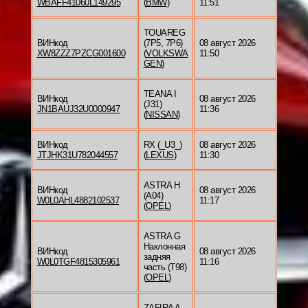
WBAFF41060L149295
(
BMW
)
11:51
TOUAREG
ВИНкод
(7P5, 7P6)
08 август 2026
XW8ZZZ7PZCG001600
(
VOLKSWA
11:50
GEN
)
TEANA I
ВИНкод
08 август 2026
(J31)
JN1BAUJ32U0000947
11:36
(
NISSAN
)
ВИНкод
RX (_U3_)
08 август 2026
JTJHK31U782044557
(
LEXUS
)
11:30
ASTRA H
ВИНкод
08 август 2026
(A04)
W0L0AHL4882102537
11:17
(
OPEL
)
ASTRA G
Наклонная
ВИНкод
08 август 2026
задняя
W0L0TGF4815305961
11:16
часть (T98)
(
OPEL
)
ZAFIRA A