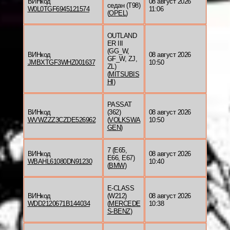
ВИНкод
08 август 2026
седан (T98)
W0L0TGF6945121574
11:06
(
OPEL
)
OUTLAND
ER III
(GG_W,
ВИНкод
08 август 2026
GF_W, ZJ,
JMBXTGF3WHZ001637
10:50
ZL)
(
MITSUBIS
HI
)
PASSAT
ВИНкод
(362)
08 август 2026
WVWZZZ3CZDE526962
(
VOLKSWA
10:50
GEN
)
7 (E65,
ВИНкод
08 август 2026
E66, E67)
WBAHL61080DN91230
10:40
(
BMW
)
E-CLASS
ВИНкод
(W212)
08 август 2026
WDD2120671B144034
(
MERCEDE
10:38
S-BENZ
)