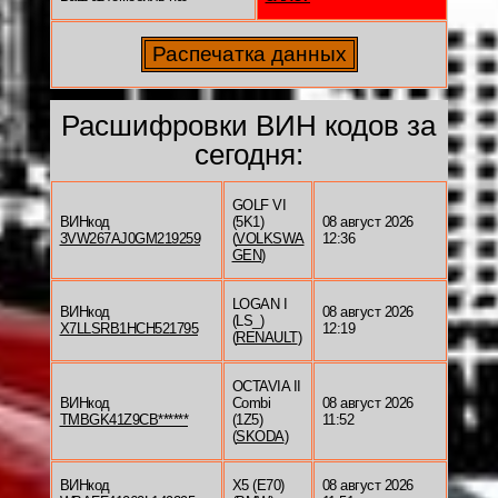
Расшифровки ВИН кодов за
сегодня:
GOLF VI
ВИНкод
(5K1)
08 август 2026
3VW267AJ0GM219259
(
VOLKSWA
12:36
GEN
)
LOGAN I
ВИНкод
08 август 2026
(LS_)
X7LLSRB1HCH521795
12:19
(
RENAULT
)
OCTAVIA II
ВИНкод
Combi
08 август 2026
TMBGK41Z9CB******
(1Z5)
11:52
(
SKODA
)
ВИНкод
X5 (E70)
08 август 2026