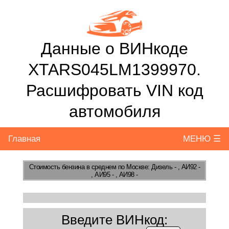
Данные о ВИНкоде
XTARS045LM1399970.
Расшифровать VIN код
автомобиля
Главная
МЕНЮ ☰
Стоимость бензина
в среднем по Москве: Дизель - , АИ92 -
, АИ95 - , АИ98 -
Введите ВИНкод: