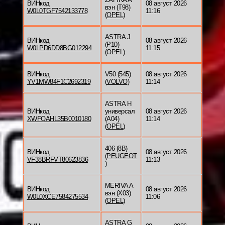
ВИНкод
08 август 2026
вэн (T98)
W0L0TGF7542133778
11:16
(
OPEL
)
ASTRA J
ВИНкод
08 август 2026
(P10)
W0LPD6DD8BG012294
11:15
(
OPEL
)
ВИНкод
V50 (545)
08 август 2026
YV1MW84F1C2692319
(
VOLVO
)
11:14
ASTRA H
ВИНкод
универсал
08 август 2026
XWFOAHL35B0010180
(A04)
11:14
(
OPEL
)
406 (8B)
ВИНкод
08 август 2026
(
PEUGEOT
VF38BRFVT80623836
11:13
)
MERIVA A
ВИНкод
08 август 2026
вэн (X03)
W0L0XCE7584275534
11:06
(
OPEL
)
ASTRA G