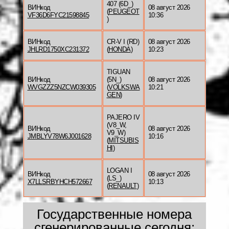
407 (6D_)
ВИНкод
08 август 2026
(
PEUGEOT
VF36D6FYC21598845
10:36
)
ВИНкод
CR-V I (RD)
08 август 2026
JHLRD1750XC231372
(
HONDA
)
10:23
TIGUAN
ВИНкод
(5N_)
08 август 2026
WVGZZZ5NZCW039305
(
VOLKSWA
10:21
GEN
)
PAJERO IV
(V8_W,
ВИНкод
08 август 2026
V9_W)
JMBLYV78W6J001628
10:16
(
MITSUBIS
HI
)
LOGAN I
ВИНкод
08 август 2026
(LS_)
X7LLSRBYHCH572667
10:13
(
RENAULT
)
Государственные номера
сгенерированные сегодня: