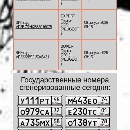
)
EXPERT
Фургон
ВИНкод
06 август 2026
(222)
VF3BZRHXB86016075
08:15
(
PEUGEOT
)
BOXER
Фургон
ВИНкод
06 август 2026
(230L)
VF3232B5215943431
08:15
(
PEUGEOT
)
Государственные номера
сгенерированные сегодня: