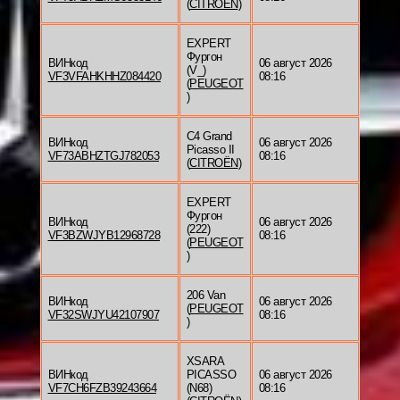
(
CITROËN
)
EXPERT
Фургон
ВИНкод
06 август 2026
(V_)
VF3VFAHKHHZ084420
08:16
(
PEUGEOT
)
C4 Grand
ВИНкод
06 август 2026
Picasso II
VF73ABHZTGJ782053
08:16
(
CITROËN
)
EXPERT
Фургон
ВИНкод
06 август 2026
(222)
VF3BZWJYB12968728
08:16
(
PEUGEOT
)
206 Van
ВИНкод
06 август 2026
(
PEUGEOT
VF32SWJYU42107907
08:16
)
XSARA
ВИНкод
PICASSO
06 август 2026
VF7CH6FZB39243664
(N68)
08:16