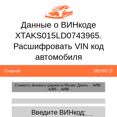
Данные о ВИНкоде
XTAKS015LD0743965.
Расшифровать VIN код
автомобиля
Главная
МЕНЮ ☰
Стоимость бензина
в среднем по Москве: Дизель - , АИ92 -
, АИ95 - , АИ98 -
Введите ВИНкод: