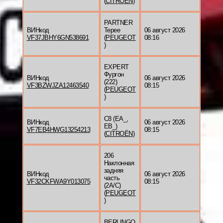
(
CITROËN
)
PARTNER
ВИНкод
Tepee
06 август 2026
VF37JBHY6GN538691
(
PEUGEOT
08:16
)
EXPERT
Фургон
ВИНкод
06 август 2026
(222)
VF3BZWJZA12463540
08:15
(
PEUGEOT
)
C8 (EA_,
ВИНкод
06 август 2026
EB_)
VF7EB4HWG13254213
08:15
(
CITROËN
)
206
Наклонная
задняя
ВИНкод
06 август 2026
часть
VF32CKFWA9Y013075
08:15
(2A/C)
(
PEUGEOT
)
BERLINGO