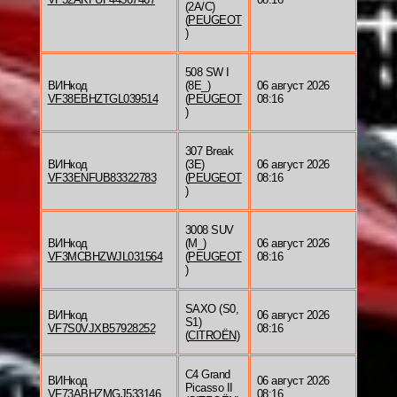
(2A/C)
(
PEUGEOT
)
508 SW I
ВИНкод
(8E_)
06 август 2026
VF38EBHZTGL039514
(
PEUGEOT
08:16
)
307 Break
ВИНкод
(3E)
06 август 2026
VF33ENFUB83322783
(
PEUGEOT
08:16
)
3008 SUV
ВИНкод
(M_)
06 август 2026
VF3MCBHZWJL031564
(
PEUGEOT
08:16
)
SAXO (S0,
ВИНкод
06 август 2026
S1)
VF7S0VJXB57928252
08:16
(
CITROËN
)
C4 Grand
ВИНкод
06 август 2026
Picasso II
VF73ABHZMGJ533146
08:16