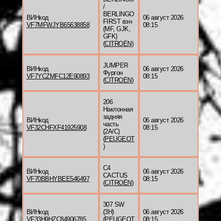
/
BERLINGO
ВИНкод
06 август 2026
FIRST вэн
VF7MFWJYB65638858
08:15
(MF, GJK,
GFK)
(
CITROËN
)
JUMPER
ВИНкод
06 август 2026
Фургон
VF7YCZMFC12E90893
08:15
(
CITROËN
)
206
Наклонная
задняя
ВИНкод
06 август 2026
часть
VF32CHFXF41925908
08:15
(2A/C)
(
PEUGEOT
)
C4
ВИНкод
06 август 2026
CACTUS
VF70BBHYBEE546497
08:15
(
CITROËN
)
307 SW
ВИНкод
(3H)
06 август 2026
VF33H9HZC84906785
(
PEUGEOT
08:15