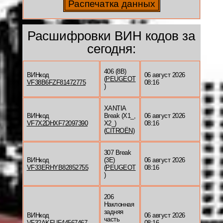
Расшифровки ВИН кодов за
сегодня:
406 (8B)
ВИНкод
06 август 2026
(
PEUGEOT
VF38B6FZF81472775
08:16
)
XANTIA
ВИНкод
Break (X1_,
06 август 2026
VF7X2DHXF72097390
X2_)
08:16
(
CITROËN
)
307 Break
ВИНкод
(3E)
06 август 2026
VF33ERHYB82852755
(
PEUGEOT
08:16
)
206
Наклонная
задняя
ВИНкод
06 август 2026
часть
VF32AKFUF44567467
08:16