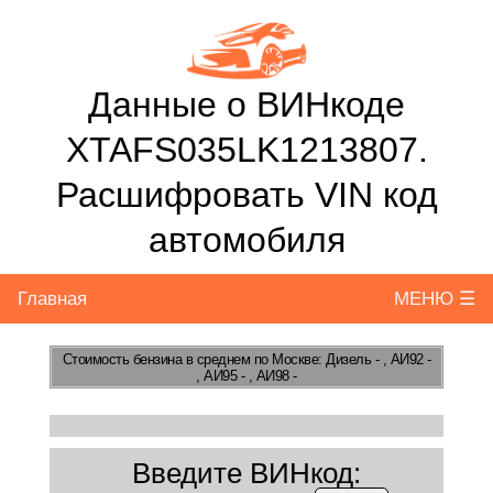
Данные о ВИНкоде
XTAFS035LK1213807.
Расшифровать VIN код
автомобиля
Главная
МЕНЮ ☰
Стоимость бензина
в среднем по Москве: Дизель - , АИ92 -
, АИ95 - , АИ98 -
Введите ВИНкод: