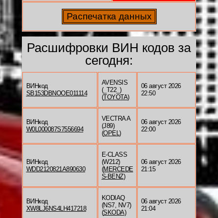
Расшифровки ВИН кодов за
сегодня:
AVENSIS
ВИНкод
06 август 2026
(_T22_)
SB153DBNOOE011114
22:50
(
TOYOTA
)
VECTRA A
ВИНкод
06 август 2026
(J89)
W0L000087S7556694
22:00
(
OPEL
)
E-CLASS
ВИНкод
(W212)
06 август 2026
WDD2120821A890630
(
MERCEDE
21:15
S-BENZ
)
KODIAQ
ВИНкод
06 август 2026
(NS7, NV7)
XW8LJ6NS4LH417218
21:04
(
SKODA
)