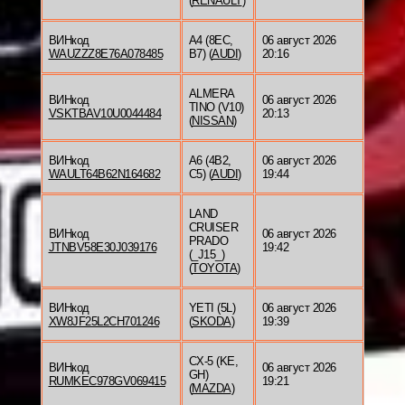
(
RENAULT
)
ВИНкод
A4 (8EC,
06 август 2026
WAUZZZ8E76A078485
B7) (
AUDI
)
20:16
ALMERA
ВИНкод
06 август 2026
TINO (V10)
VSKTBAV10U0044484
20:13
(
NISSAN
)
ВИНкод
A6 (4B2,
06 август 2026
WAULT64B62N164682
C5) (
AUDI
)
19:44
LAND
CRUISER
ВИНкод
06 август 2026
PRADO
JTNBV58E30J039176
19:42
(_J15_)
(
TOYOTA
)
ВИНкод
YETI (5L)
06 август 2026
XW8JF25L2CH701246
(
SKODA
)
19:39
CX-5 (KE,
ВИНкод
06 август 2026
GH)
RUMKEC978GV069415
19:21
(
MAZDA
)