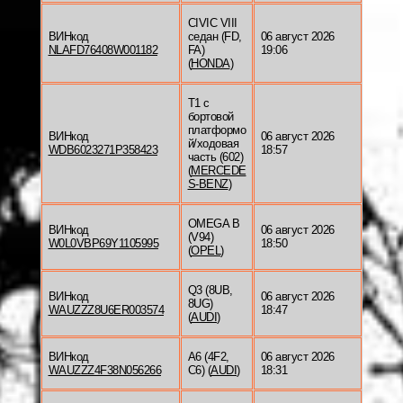
CIVIC VIII
ВИНкод
седан (FD,
06 август 2026
NLAFD76408W001182
FA)
19:06
(
HONDA
)
T1 c
бортовой
платформо
ВИНкод
06 август 2026
й/ходовая
WDB6023271P358423
18:57
часть (602)
(
MERCEDE
S-BENZ
)
OMEGA B
ВИНкод
06 август 2026
(V94)
W0L0VBP69Y1105995
18:50
(
OPEL
)
Q3 (8UB,
ВИНкод
06 август 2026
8UG)
WAUZZZ8U6ER003574
18:47
(
AUDI
)
ВИНкод
A6 (4F2,
06 август 2026
WAUZZZ4F38N056266
C6) (
AUDI
)
18:31