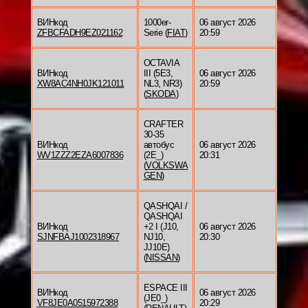
ВИНкод
1000er-
06 август 2026
ZFBCFADH9EZ021162
Serie (
FIAT
)
20:59
OCTAVIA
ВИНкод
III (5E3,
06 август 2026
XW8AC4NH0JK121011
NL3, NR3)
20:59
(
SKODA
)
CRAFTER
30-35
ВИНкод
автобус
06 август 2026
WV1ZZZ2EZA6007836
(2E_)
20:31
(
VOLKSWA
GEN
)
QASHQAI /
QASHQAI
ВИНкод
+2 I (J10,
06 август 2026
SJNFBAJ1002318967
NJ10,
20:30
JJ10E)
(
NISSAN
)
ESPACE III
ВИНкод
06 август 2026
(JE0_)
VF8JE0A0515972388
20:29