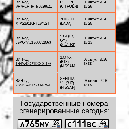
ВИНкод
C5 II (RC_)
06 август 2026
VF7RCRHRH76828921
(
CITROËN
)
18:29
ВИНкод
ZHIGULI
06 август 2026
XTA219110FY194924
(
LADA
)
18:25
SX4 (EY,
ВИНкод
06 август 2026
GY)
JSAGYA21S00331563
18:13
(
SUZUKI
)
100 NX
ВИНкод
06 август 2026
(B13)
1N4AZ0CP1DC400176
18:09
(
NISSAN
)
SENTRA
ВИНкод
06 август 2026
VII (B17)
Z8NBFAB1753092794
18:09
(
NISSAN
)
Государственные номера
сгенерированные сегодня: