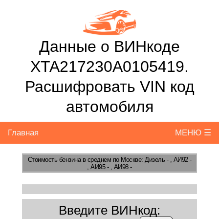
Данные о ВИНкоде
XTA217230A0105419.
Расшифровать VIN код
автомобиля
Главная
МЕНЮ ☰
Стоимость бензина
в среднем по Москве: Дизель - , АИ92 -
, АИ95 - , АИ98 -
Введите ВИНкод: