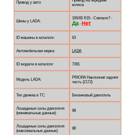
Привод на передние
Привод у авто:
колеса
195/65 R15 - Совпало? -
Шины у LADA:
Да
Нет
-
ID машины в каталоге:
63
Автомобильная марка:
LADA
ID модели в каталоге:
7381
PRIORA Наклонная задняя
Модель LADA:
часть (2172)
Тип движка в ТС:
Бензиновый двигатель
Лошадиные силы двигателя
98
(минимальные данные):
Лошадиные силы двигателя
98
(максимальные данные):