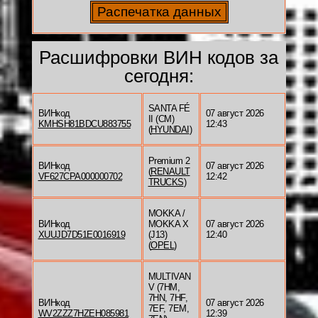
Расшифровки ВИН кодов за
сегодня:
SANTA FÉ
ВИНкод
07 август 2026
II (CM)
KMHSH81BDCU883755
12:43
(
HYUNDAI
)
Premium 2
ВИНкод
07 август 2026
(
RENAULT
VF627CPA000000702
12:42
TRUCKS
)
MOKKA /
ВИНкод
MOKKA X
07 август 2026
XUUJD7D51E0016919
(J13)
12:40
(
OPEL
)
MULTIVAN
V (7HM,
7HN, 7HF,
ВИНкод
07 август 2026
7EF, 7EM,
WV2ZZZ7HZEH085981
12:39