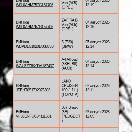
ВИНкод
07 август 2026
Van (A05)
W0L0AHM757G157706
12:19
(
OPEL
)
ZAFIRA B
ВИНкод
07 август 2026
Van (A05)
W0L0AHM757G157705
12:15
(
OPEL
)
ВИНкод
5 (E39)
07 август 2026
WBADD31020BU38753
(
BMW
)
12:14
A4 Allroad
ВИНкод
07 август 2026
(8KH, B8)
WAUZZZ8K0DA187437
12:14
(
AUDI
)
LAND
ВИНкод
CRUISER
07 август 2026
JTEHT05J702075306
100 (_J1_)
12:11
(
TOYOTA
)
307 Break
ВИНкод
(3E)
07 август 2026
VF33ENFUC84111681
(
PEUGEOT
12:05
)