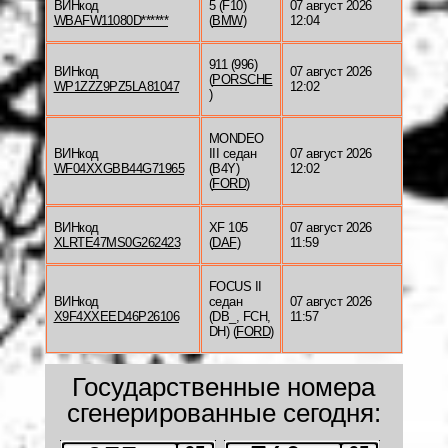
ВИНкод
5 (F10)
07 август 2026
WBAFW11080D******
(
BMW
)
12:04
911 (996)
ВИНкод
07 август 2026
(
PORSCHE
WP1ZZZ9PZ5LA81047
12:02
)
MONDEO
ВИНкод
III седан
07 август 2026
WF04XXGBB44G71965
(B4Y)
12:02
(
FORD
)
ВИНкод
XF 105
07 август 2026
XLRTE47MS0G262423
(
DAF
)
11:59
FOCUS II
ВИНкод
седан
07 август 2026
X9F4XXEED46P26106
(DB_, FCH,
11:57
DH) (
FORD
)
Государственные номера
сгенерированные сегодня: