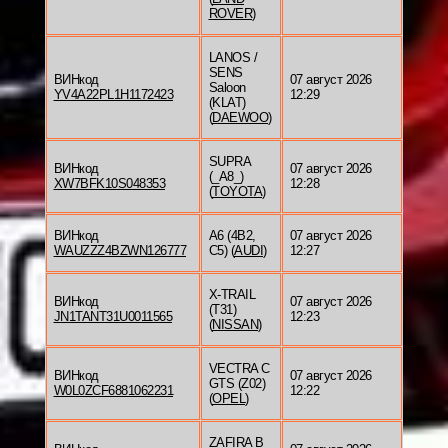
ROVER
)
LANOS /
SENS
ВИНкод
07 август 2026
Saloon
YV4A22PL1H1172423
12:29
(KLAT)
(
DAEWOO
)
SUPRA
ВИНкод
07 август 2026
(_A8_)
XW7BFK10S048353
12:28
(
TOYOTA
)
ВИНкод
A6 (4B2,
07 август 2026
WAUZZZ4BZWN126777
C5) (
AUDI
)
12:27
X-TRAIL
ВИНкод
07 август 2026
(T31)
JN1TANT31U0011565
12:23
(
NISSAN
)
VECTRA C
ВИНкод
07 август 2026
GTS (Z02)
W0L0ZCF6881062231
12:22
(
OPEL
)
ZAFIRA B