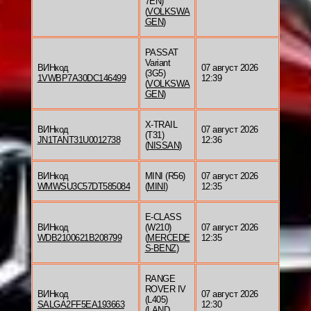
7EN)
(
VOLKSWA
GEN
)
PASSAT
Variant
ВИНкод
07 август 2026
(3G5)
1VWBP7A30DC146499
12:39
(
VOLKSWA
GEN
)
X-TRAIL
ВИНкод
07 август 2026
(T31)
JN1TANT31U0012738
12:36
(
NISSAN
)
ВИНкод
MINI (R56)
07 август 2026
WMWSU3C57DT585084
(
MINI
)
12:35
E-CLASS
ВИНкод
(W210)
07 август 2026
WDB2100621B208799
(
MERCEDE
12:35
S-BENZ
)
RANGE
ROVER IV
ВИНкод
07 август 2026
(L405)
SALGA2FF5EA193663
12:30
(
LAND