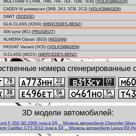
MULTIVAN V (7HM, 7HN, 7HF, 7EF, 7EM, 7EN) (
VOLKSWAGEN
)
CADDY III универсал (2KB, 2KJ, 2CB, 2CJ) (
VOLKSWAGEN
)
DART (
DODGE
)
GLK-CLASS (X204) (
MERCEDES-BENZ
)
406 купе (8C) (
PEUGEOT
)
ALMERA Classic (B10) (
NISSAN
)
PASSAT Variant (3C5) (
VOLKSWAGEN
)
S-CLASS (W221) (
MERCEDES-BENZ
)
рственные номера сгенерированные с
3D модели автомобилей: