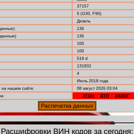
37157
5 (G30, F90)
Дизель
анные):
136
данные):
136
100
100
518 d
131832
4
Июль 2018 года
на нашем сайте:
08 август 2026 03:04
а:
УГОН
ДТП
ЗАЛОГ
Расшифровки ВИН кодов за сегодня: