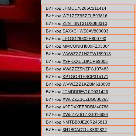
ВИНкод
JHMCL75205C211414
ВИНкод
WP1ZZZ95ZFLB93816
ВИНкод
Z8NTBNT31DS088310
ВИНкод
SAXXCHWS8AV800603
ВИНкод
JF1GG29602H800790
ВИНкод
MMCGNKH809FZ03304
ВИНкод
WVWZZZ1HZTW189018
ВИНкод
X9FKXXEEBKCR69005
ВИНкод
XW8ZZZ5NZFG107483
ВИНкод
KPTGOB1FSCP315171
ВИНкод
WVWZZZ1KZBM618098
ВИНкод
JTMDDREV10D031426
ВИНкод
XW8ZZZ3CZBG500263
ВИНкод
X9FDXXEEBDBM40788
ВИНкод
XW8ZZZ61ZKG016994
ВИНкод
NMTBB0JE20R245813
ВИНкод
3N1BCAC11UK562822