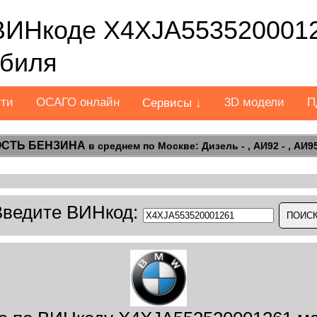
ВИНкоде X4XJA5535200012
обиля
сти
ОСАГО онлайн
3D модели
П
Сервисы ↓
СТЬ БЕНЗИНА
в среднем по Москве: Дизель - , АИ92 - , АИ95 
Введите ВИНкод: