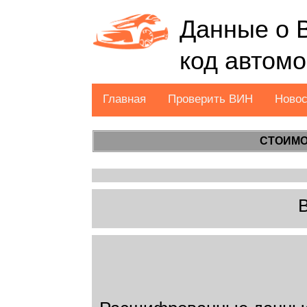
Данные о 
код автом
Главная
Проверить ВИН
Ново
СТОИМО