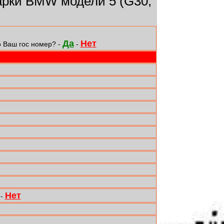
рки BMW модели 5 (G30,
Да
Нет
о Ваш гос номер? -
-
Нет
-