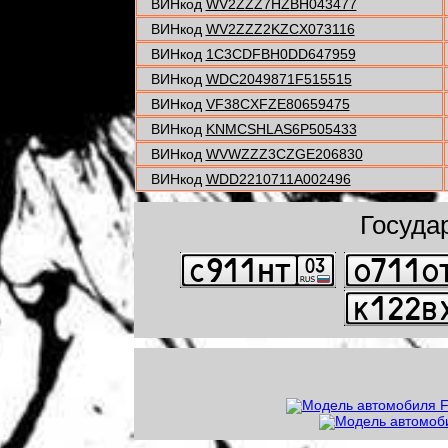
ВИНкод
WV2ZZZ7HZBH043477
ВИНкод
WV2ZZZ2KZCX073116
ВИНкод
1C3CDFBH0DD647959
ВИНкод
WDC2049871F515515
ВИНкод
VF38CXFZE80659475
ВИНкод
KNMCSHLAS6P505433
ВИНкод
WVWZZZ3CZGE206830
ВИНкод
WDD2210711A002496
Госуда