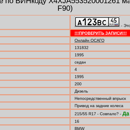
 по ВИНкоду X4XJA553520001261 ма
F90)
- Эт
!!!ПРОВЕРИТЬ ЗАПИСИ!!!
Онлайн ОСАГО
131832
1995
седан
4
1995
200
Дизель
Непосредственный впрыск
Привод на задние колеса
Да
215/55 R17 - Совпало? -
16
BMW