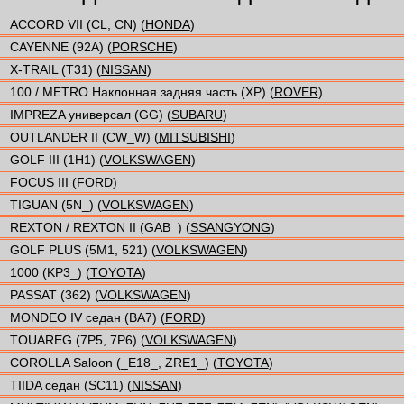
ACCORD VII (CL, CN) (
HONDA
)
CAYENNE (92A) (
PORSCHE
)
X-TRAIL (T31) (
NISSAN
)
100 / METRO Наклонная задняя часть (XP) (
ROVER
)
IMPREZA универсал (GG) (
SUBARU
)
OUTLANDER II (CW_W) (
MITSUBISHI
)
GOLF III (1H1) (
VOLKSWAGEN
)
FOCUS III (
FORD
)
TIGUAN (5N_) (
VOLKSWAGEN
)
REXTON / REXTON II (GAB_) (
SSANGYONG
)
GOLF PLUS (5M1, 521) (
VOLKSWAGEN
)
1000 (KP3_) (
TOYOTA
)
PASSAT (362) (
VOLKSWAGEN
)
MONDEO IV седан (BA7) (
FORD
)
TOUAREG (7P5, 7P6) (
VOLKSWAGEN
)
COROLLA Saloon (_E18_, ZRE1_) (
TOYOTA
)
TIIDA седан (SC11) (
NISSAN
)