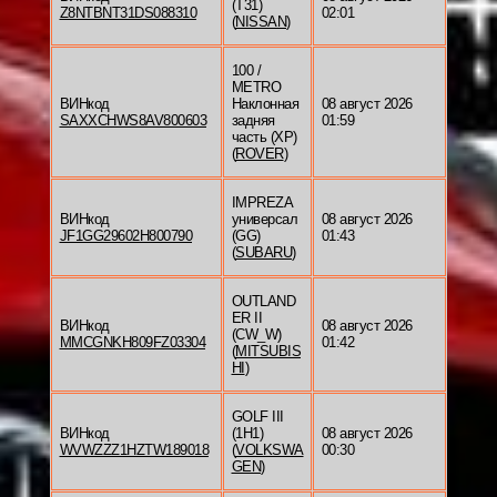
(T31)
Z8NTBNT31DS088310
02:01
(
NISSAN
)
100 /
METRO
ВИНкод
Наклонная
08 август 2026
SAXXCHWS8AV800603
задняя
01:59
часть (XP)
(
ROVER
)
IMPREZA
ВИНкод
универсал
08 август 2026
JF1GG29602H800790
(GG)
01:43
(
SUBARU
)
OUTLAND
ER II
ВИНкод
08 август 2026
(CW_W)
MMCGNKH809FZ03304
01:42
(
MITSUBIS
HI
)
GOLF III
ВИНкод
(1H1)
08 август 2026
WVWZZZ1HZTW189018
(
VOLKSWA
00:30
GEN
)