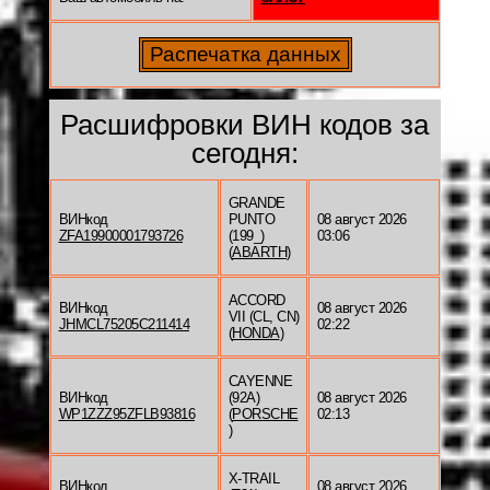
Расшифровки ВИН кодов за
сегодня:
GRANDE
ВИНкод
PUNTO
08 август 2026
ZFA19900001793726
(199_)
03:06
(
ABARTH
)
ACCORD
ВИНкод
08 август 2026
VII (CL, CN)
JHMCL75205C211414
02:22
(
HONDA
)
CAYENNE
ВИНкод
(92A)
08 август 2026
WP1ZZZ95ZFLB93816
(
PORSCHE
02:13
)
X-TRAIL
ВИНкод
08 август 2026