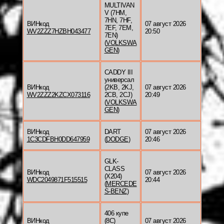
MULTIVAN
V (7HM,
7HN, 7HF,
ВИНкод
07 август 2026
7EF, 7EM,
WV2ZZZ7HZBH043477
20:50
7EN)
(
VOLKSWA
GEN
)
CADDY III
универсал
ВИНкод
(2KB, 2KJ,
07 август 2026
WV2ZZZ2KZCX073116
2CB, 2CJ)
20:49
(
VOLKSWA
GEN
)
ВИНкод
DART
07 август 2026
1C3CDFBH0DD647959
(
DODGE
)
20:46
GLK-
CLASS
ВИНкод
07 август 2026
(X204)
WDC2049871F515515
20:44
(
MERCEDE
S-BENZ
)
406 купе
ВИНкод
(8C)
07 август 2026