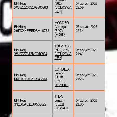
ВИНкод
(362)
07 август 2026
XW8ZZZ3CZBG500263
(
VOLKSWA
23:09
GEN
)
MONDEO
ВИНкод
IV седан
07 август 2026
X9FDXXEEBDBM40788
(BA7)
22:34
(
FORD
)
TOUAREG
ВИНкод
(7P5, 7P6)
07 август 2026
XW8ZZZ61ZKG016994
(
VOLKSWA
21:41
GEN
)
COROLLA
Saloon
ВИНкод
07 август 2026
(_E18_,
NMTBB0JE20R245813
21:26
ZRE1_)
(
TOYOTA
)
TIIDA
ВИНкод
седан
07 август 2026
3N1BCAC11UK562822
(SC11)
21:06
(
NISSAN
)