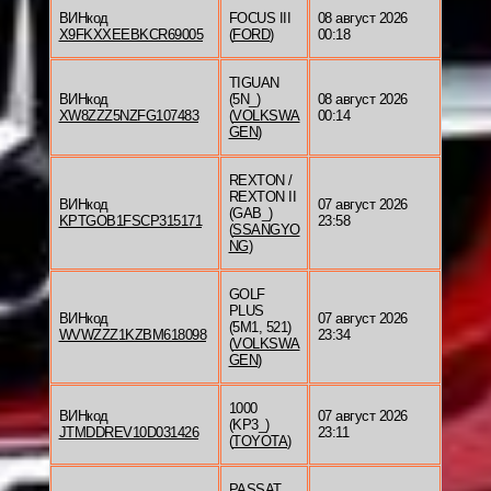
ВИНкод
FOCUS III
08 август 2026
X9FKXXEEBKCR69005
(
FORD
)
00:18
TIGUAN
ВИНкод
(5N_)
08 август 2026
XW8ZZZ5NZFG107483
(
VOLKSWA
00:14
GEN
)
REXTON /
REXTON II
ВИНкод
07 август 2026
(GAB_)
KPTGOB1FSCP315171
23:58
(
SSANGYO
NG
)
GOLF
PLUS
ВИНкод
07 август 2026
(5M1, 521)
WVWZZZ1KZBM618098
23:34
(
VOLKSWA
GEN
)
1000
ВИНкод
07 август 2026
(KP3_)
JTMDDREV10D031426
23:11
(
TOYOTA
)
PASSAT