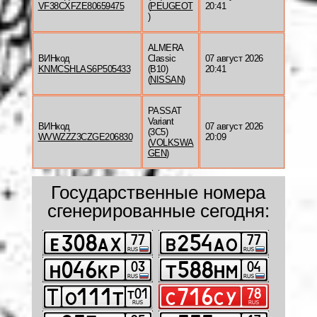
VF38CXFZE80659475
(
PEUGEOT
20:41
)
ALMERA
ВИНкод
Classic
07 август 2026
KNMCSHLAS6P505433
(B10)
20:41
(
NISSAN
)
PASSAT
Variant
ВИНкод
07 август 2026
(3C5)
WVWZZZ3CZGE206830
20:09
(
VOLKSWA
GEN
)
Государственные номера
сгенерированные сегодня: