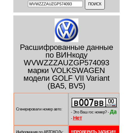
Расшифрованные данные
по ВИНкоду
WVWZZZAUZGP574093
марки VOLKSWAGEN
модели GOLF VII Variant
(BA5, BV5)
Сгенерировали номер авто:
Да
- Это Ваш гос номер? -
Нет
-
Информация по АВТОКОДу:
!!!ПРОВЕРИТЬ ЗАПИСИ!!!