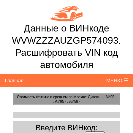
Данные о ВИНкоде
WVWZZZAUZGP574093.
Расшифровать VIN код
автомобиля
Главная
МЕНЮ ☰
Стоимость бензина
в среднем по Москве: Дизель - , АИ92 -
, АИ95 - , АИ98 -
Введите ВИНкод: