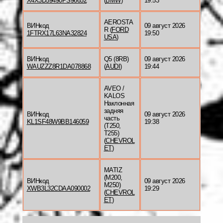
X4X3D59490PS96652
(
BMW
)
19:53
AEROSTA
ВИНкод
09 август 2026
R (
FORD
1FTRX17L63NA32824
19:50
USA
)
ВИНкод
Q5 (8RB)
09 август 2026
WAUZZZ8R1DA078868
(
AUDI
)
19:44
AVEO /
KALOS
Наклонная
задняя
ВИНкод
09 август 2026
часть
KL1SF48W9BB146059
19:38
(T250,
T255)
(
CHEVROL
ET
)
MATIZ
(M200,
ВИНкод
09 август 2026
M250)
XWB3L32CDAA090002
19:29
(
CHEVROL
ET
)