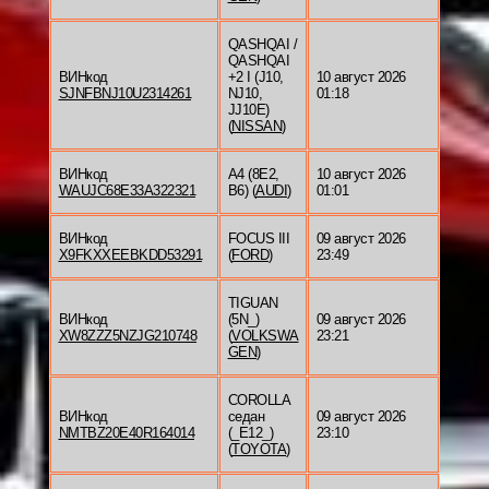
QASHQAI /
QASHQAI
ВИНкод
+2 I (J10,
10 август 2026
SJNFBNJ10U2314261
NJ10,
01:18
JJ10E)
(
NISSAN
)
ВИНкод
A4 (8E2,
10 август 2026
WAUJC68E33A322321
B6) (
AUDI
)
01:01
ВИНкод
FOCUS III
09 август 2026
X9FKXXEEBKDD53291
(
FORD
)
23:49
TIGUAN
ВИНкод
(5N_)
09 август 2026
XW8ZZZ5NZJG210748
(
VOLKSWA
23:21
GEN
)
COROLLA
ВИНкод
седан
09 август 2026
NMTBZ20E40R164014
(_E12_)
23:10
(
TOYOTA
)