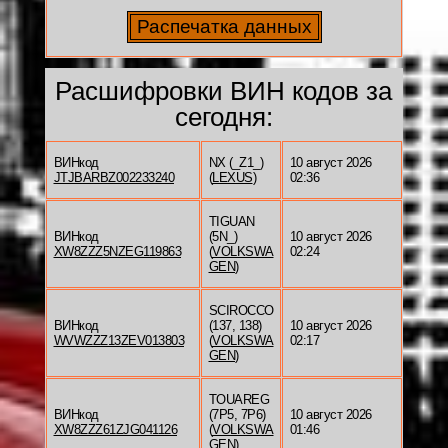
Расшифровки ВИН кодов за
сегодня:
ВИНкод
NX (_Z1_)
10 август 2026
JTJBARBZ002233240
(
LEXUS
)
02:36
TIGUAN
ВИНкод
(5N_)
10 август 2026
XW8ZZZ5NZEG119863
(
VOLKSWA
02:24
GEN
)
SCIROCCO
ВИНкод
(137, 138)
10 август 2026
WVWZZZ13ZEV013803
(
VOLKSWA
02:17
GEN
)
TOUAREG
ВИНкод
(7P5, 7P6)
10 август 2026
XW8ZZZ61ZJG041126
(
VOLKSWA
01:46
GEN
)