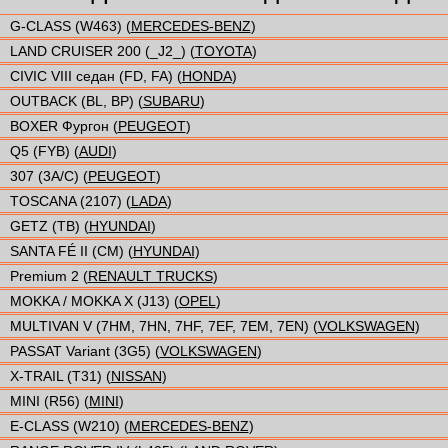
G-CLASS (W463) (
MERCEDES-BENZ
)
LAND CRUISER 200 (_J2_) (
TOYOTA
)
CIVIC VIII седан (FD, FA) (
HONDA
)
OUTBACK (BL, BP) (
SUBARU
)
BOXER Фургон (
PEUGEOT
)
Q5 (FYB) (
AUDI
)
307 (3A/C) (
PEUGEOT
)
TOSCANA (2107) (
LADA
)
GETZ (TB) (
HYUNDAI
)
SANTA FÉ II (CM) (
HYUNDAI
)
Premium 2 (
RENAULT TRUCKS
)
MOKKA / MOKKA X (J13) (
OPEL
)
MULTIVAN V (7HM, 7HN, 7HF, 7EF, 7EM, 7EN) (
VOLKSWAGEN
)
PASSAT Variant (3G5) (
VOLKSWAGEN
)
X-TRAIL (T31) (
NISSAN
)
MINI (R56) (
MINI
)
E-CLASS (W210) (
MERCEDES-BENZ
)