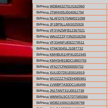
ВИНкод
WDB4632701X162960
ВИНкод
JTMHV05J504061794
ВИНкод
NLAFD7670AW021098
ВИНкод
JF1BP9LLA5G025926
ВИНкод
VF3YAZMFB12367021
ВИНкод
WAUZZZFY3N2018256
ВИНкод
VF33ANFUE82279511
ВИНкод
XTAKS045LJ1087732
ВИНкод
KMHBU51HP4U201945
ВИНкод
KMHSH81BDCU883755
ВИНкод
VF627CPA000000702
ВИНкод
XUUJD7D51E0016919
ВИНкод
WV2ZZZ7HZEH085981
ВИНкод
1VWBP7A30DC146499
ВИНкод
JN1TANT31U0012738
ВИНкод
WMWSU3C57DT585084
ВИНкод
WDB2100621B208799