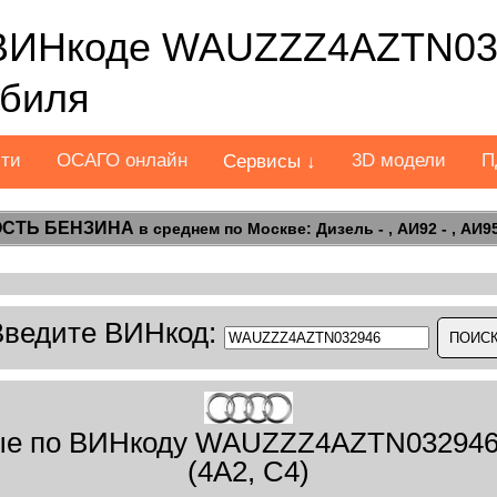
ВИНкоде WAUZZZ4AZTN032
обиля
сти
ОСАГО онлайн
3D модели
П
Сервисы ↓
СТЬ БЕНЗИНА
в среднем по Москве: Дизель - , АИ92 - , АИ95 
Введите ВИНкод:
е по ВИНкоду WAUZZZ4AZTN032946 
(4A2, C4)