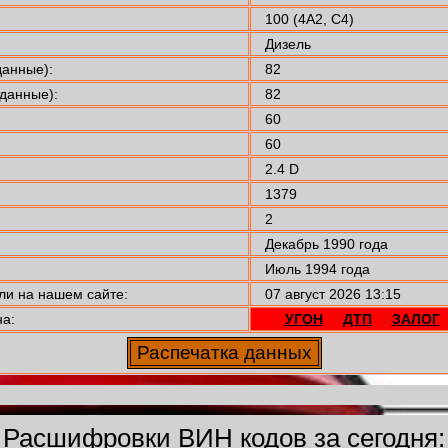
100 (4A2, C4)
Дизель
анные):
82
данные):
82
60
60
2.4 D
1379
2
Декабрь 1990 года
Июль 1994 года
 на нашем сайте:
07 август 2026 13:15
а:
УГОН
ДТП
ЗАЛОГ
Расшифровки ВИН кодов за сегодня: