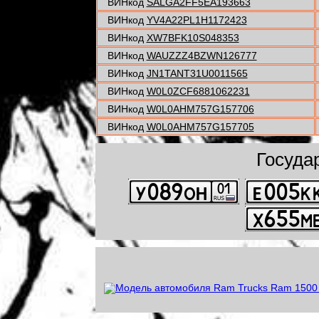
ВИНкод
SALGA2FF5EA193663
ВИНкод
YV4A22PL1H1172423
ВИНкод
XW7BFK10S048353
ВИНкод
WAUZZZ4BZWN126777
ВИНкод
JN1TANT31U0011565
ВИНкод
W0L0ZCF6881062231
ВИНкод
W0L0AHM757G157706
ВИНкод
W0L0AHM757G157705
Госуда