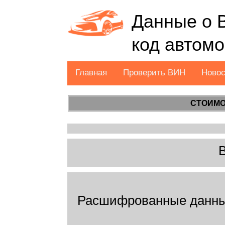
Данные о 
код автом
Главная
Проверить ВИН
Ново
СТОИМО
Расшифрованные данны