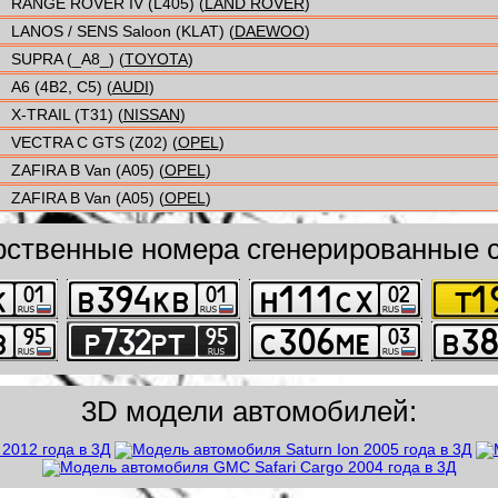
RANGE ROVER IV (L405) (
LAND ROVER
)
LANOS / SENS Saloon (KLAT) (
DAEWOO
)
SUPRA (_A8_) (
TOYOTA
)
A6 (4B2, C5) (
AUDI
)
X-TRAIL (T31) (
NISSAN
)
VECTRA C GTS (Z02) (
OPEL
)
ZAFIRA B Van (A05) (
OPEL
)
ZAFIRA B Van (A05) (
OPEL
)
рственные номера сгенерированные с
3D модели автомобилей: