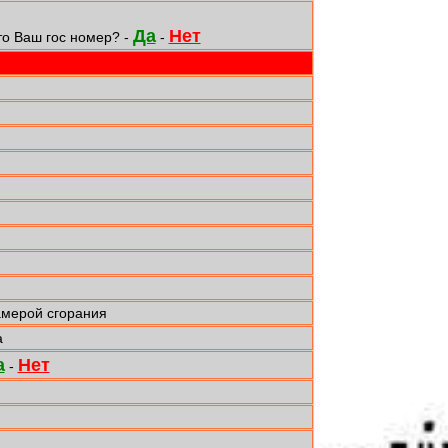
Да
Нет
то Ваш гос номер? -
-
амерой сгорания
а
а
Нет
-