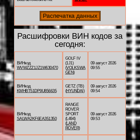
Расшифровки ВИН кодов за
сегодня:
GOLF IV
ВИНкод
(1J1)
09 август 2026
WVWZZZ1JZ1W630470
(
VOLKSWA
09:55
GEN
)
ВИНкод
GETZ (TB)
09 август 2026
KMHBT51DP9U856635
(
HYUNDAI
)
09:54
RANGE
ROVER
ВИНкод
SPORT
09 август 2026
SALWA2KF6EA351350
(L494)
09:53
(
LAND
ROVER
)