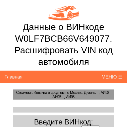
Данные о ВИНкоде
W0LF7BCB66V649077.
Расшифровать VIN код
автомобиля
Главная
МЕНЮ ☰
Стоимость бензина
в среднем по Москве: Дизель - , АИ92 -
, АИ95 - , АИ98 -
Введите ВИНкод: