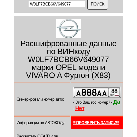
Расшифрованные данные
по ВИНкоду
W0LF7BCB66V649077
марки OPEL модели
VIVARO A Фургон (X83)
Сгенерировали номер авто:
Да
- Это Ваш гос номер? -
Нет
-
Информация по АВТОКОДу:
!!!ПРОВЕРИТЬ ЗАПИСИ!!!
Рассчитать ОСАГО для