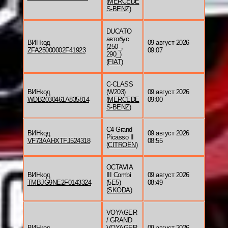
(
MERCEDE
S-BENZ
)
DUCATO
автобус
ВИНкод
09 август 2026
(250_,
ZFA25000002F41923
09:07
290_)
(
FIAT
)
C-CLASS
ВИНкод
(W203)
09 август 2026
WDB2030461A835814
(
MERCEDE
09:00
S-BENZ
)
C4 Grand
ВИНкод
09 август 2026
Picasso II
VF73AAHXTFJ524318
08:55
(
CITROËN
)
OCTAVIA
ВИНкод
III Combi
09 август 2026
TMBJG9NE2F0143324
(5E5)
08:49
(
SKODA
)
VOYAGER
/ GRAND
ВИНкод
VOYAGER
09 август 2026