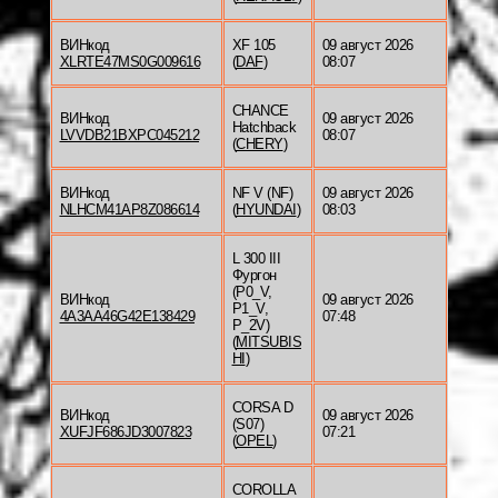
ВИНкод
XF 105
09 август 2026
XLRTE47MS0G009616
(
DAF
)
08:07
CHANCE
ВИНкод
09 август 2026
Hatchback
LVVDB21BXPC045212
08:07
(
CHERY
)
ВИНкод
NF V (NF)
09 август 2026
NLHCM41AP8Z086614
(
HYUNDAI
)
08:03
L 300 III
Фургон
(P0_V,
ВИНкод
09 август 2026
P1_V,
4A3AA46G42E138429
07:48
P_2V)
(
MITSUBIS
HI
)
CORSA D
ВИНкод
09 август 2026
(S07)
XUFJF686JD3007823
07:21
(
OPEL
)
COROLLA