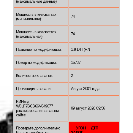
(максимальные данные):
Мощность в киловаттах
74
(минимальная):
Мощность в киловаттах
74
(максимальная):
Название по модификации:
1.9 DTI (F7)
Номер по модификации:
15737
Количество клапанов:
2
Производить начали:
Август 2001 года
ВИНкод
W0LF7BCB66V649077
09 август 2026 09:56
расшифровали на нашем
сайте:
Проверьте дополнительно
УГОН
ДТП
Ваш автомобиль на:
ЗАЛОГ