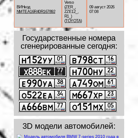
Verso
ВИНкод
(ZER_,
09 август 2026
NMTEA16R40R167892
ZZE12_,
07:08
R1_)
(
TOYOTA
)
Государственные номера
сгенерированные сегодня:
3D модели автомобилей: