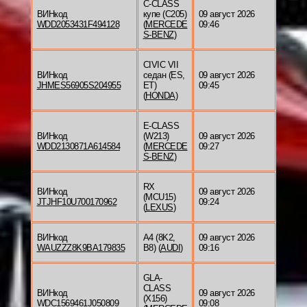
C-CLASS
ВИНкод
купе (C205)
09 август 2026
WDD2053431F494128
(
MERCEDE
09:46
S-BENZ
)
CIVIC VII
ВИНкод
седан (ES,
09 август 2026
JHMES56905S204955
ET)
09:45
(
HONDA
)
E-CLASS
ВИНкод
(W213)
09 август 2026
WDD2130871A614584
(
MERCEDE
09:27
S-BENZ
)
RX
ВИНкод
09 август 2026
(MCU15)
JTJHF10U700170962
09:24
(
LEXUS
)
ВИНкод
A4 (8K2,
09 август 2026
WAUZZZ8K9BA179835
B8) (
AUDI
)
09:16
GLA-
CLASS
ВИНкод
09 август 2026
(X156)
WDC1569461J050809
09:08