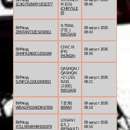
1C4GYN2M8YU532377
III (GS)
08:46
(
CHRYSLE
R
)
X-TRAIL
ВИНкод
09 август 2026
(T32_)
Z8NTANT32ES034551
08:43
(
NISSAN
)
CIVIC IX
ВИНкод
09 август 2026
(FK)
SHHFK2860CU201048
08:36
(
HONDA
)
QASHQAI /
QASHQAI
ВИНкод
+2 I (J10,
09 август 2026
SJNFCAJ10U2400831
NJ10,
08:21
JJ10E)
(
NISSAN
)
ВИНкод
7 (E38)
09 август 2026
WBAGF81040DK67836
(
BMW
)
08:18
LOGAN I
ВИНкод
09 август 2026
(LS_)
X7LLSRABH8H181979
08:16
(
RENAULT
)