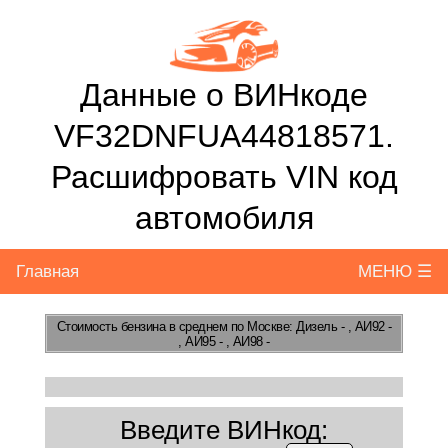
Данные о ВИНкоде
VF32DNFUA44818571.
Расшифровать VIN код
автомобиля
Главная
МЕНЮ ☰
Стоимость бензина
в среднем по Москве: Дизель - , АИ92 -
, АИ95 - , АИ98 -
Введите ВИНкод: