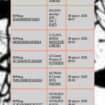
S-BENZ
)
DUCATO
автобус
ВИНкод
09 август 2026
(250_,
ZFA25000002F41923
09:07
290_)
(
FIAT
)
C-CLASS
ВИНкод
(W203)
09 август 2026
WDB2030461A835814
(
MERCEDE
09:00
S-BENZ
)
C4 Grand
ВИНкод
09 август 2026
Picasso II
VF73AAHXTFJ524318
08:55
(
CITROËN
)
OCTAVIA
ВИНкод
III Combi
09 август 2026
TMBJG9NE2F0143324
(5E5)
08:49
(
SKODA
)
VOYAGER
/ GRAND
ВИНкод
VOYAGER
09 август 2026
1C4GYN2M8YU532377
III (GS)
08:46