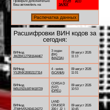
Проверьте дополнительно
УГОН
ДТП
Ваш автомобиль на:
ЗАЛОГ
Расшифровки ВИН кодов за
сегодня:
3 седан
ВИНкод
09 август 2026
(BK)
JMZBK127581644467
11:13
(
MAZDA
)
ВИНкод
4 - series
09 август 2026
YS2R4X20002117314
(
SCANIA
)
11:01
CORSA D
ВИНкод
09 август 2026
(S07)
W0L0SDL6874418729
10:53
(
OPEL
)
LAND
ВИНкод
CRUISER
09 август 2026
JTMHV05J604124272
200 (_J2_)
10:45