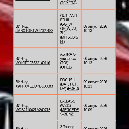
(
TOYOTA
)
OUTLAND
ER III
(GG_W,
ВИНкод
09 август 2026
GF_W, ZJ,
JMBXTGK1WJZ020183
10:13
ZL)
(
MITSUBIS
HI
)
ASTRA G
ВИНкод
универсал
09 август 2026
W0L0TGF3532149116
(T98)
10:13
(
OPEL
)
FOCUS II
ВИНкод
09 август 2026
(DA_, HCP,
X9FPXXEEDPBL80883
10:13
DP) (
FORD
)
E-CLASS
ВИНкод
(W211)
09 август 2026
WDB2110421A249715
(
MERCEDE
10:09
S-BENZ
)
3 Touring
ВИНкод
09 август 2026