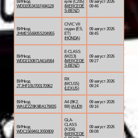
ВИНкод
купе (C205)
09 август 2026
WDD2053431F494128
(
MERCEDE
09:46
S-BENZ
)
CIVIC VII
ВИНкод
седан (ES,
09 август 2026
JHMES56905S204955
ET)
09:45
(
HONDA
)
E-CLASS
ВИНкод
(W213)
09 август 2026
WDD2130871A614584
(
MERCEDE
09:27
S-BENZ
)
RX
ВИНкод
09 август 2026
(MCU15)
JTJHF10U700170962
09:24
(
LEXUS
)
ВИНкод
A4 (8K2,
09 август 2026
WAUZZZ8K9BA179835
B8) (
AUDI
)
09:16
GLA-
CLASS
ВИНкод
09 август 2026
(X156)
WDC1569461J050809
09:08
(
MERCEDE