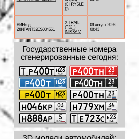
(
CHRYSLE
R
)
X-TRAIL
ВИНкод
09 август 2026
(T32_)
Z8NTANT32ES034551
08:43
(
NISSAN
)
Государственные номера
сгенерированные сегодня:
3D модели автомобилей: