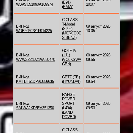
(E91)
WBAVU51090A109974
10:07
(
BMW
)
C-CLASS
T-Model
ВИНкод
09 август 2026
(S202)
WDB2020781F914225
10:05
(
MERCEDE
S-BENZ
)
GOLF IV
ВИНкод
(1J1)
09 август 2026
WVWZZZ1JZ1W630470
(
VOLKSWA
09:55
GEN
)
ВИНкод
GETZ (TB)
09 август 2026
KMHBT51DP9U856635
(
HYUNDAI
)
09:54
RANGE
ROVER
ВИНкод
SPORT
09 август 2026
SALWA2KF6EA351350
(L494)
09:53
(
LAND
ROVER
)
C-CLASS