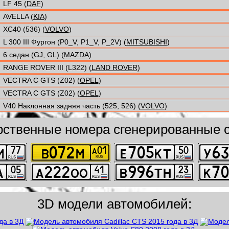
LF 45 (
DAF
)
AVELLA (
KIA
)
XC40 (536) (
VOLVO
)
L 300 III Фургон (P0_V, P1_V, P_2V) (
MITSUBISHI
)
6 седан (GJ, GL) (
MAZDA
)
RANGE ROVER III (L322) (
LAND ROVER
)
VECTRA C GTS (Z02) (
OPEL
)
VECTRA C GTS (Z02) (
OPEL
)
V40 Наклонная задняя часть (525, 526) (
VOLVO
)
рственные номера сгенерированные с
3D модели автомобилей: