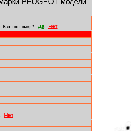
 марки PEUGEOT модели
Да
Нет
о Ваш гос номер? -
-
а
Нет
-