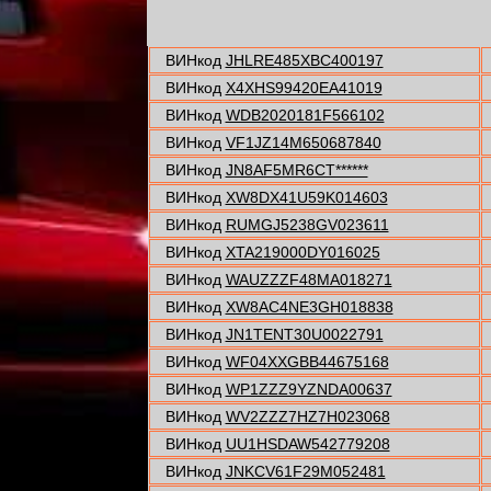
ВИНкод
JHLRE485XBC400197
ВИНкод
X4XHS99420EA41019
ВИНкод
WDB2020181F566102
ВИНкод
VF1JZ14M650687840
ВИНкод
JN8AF5MR6CT******
ВИНкод
XW8DX41U59K014603
ВИНкод
RUMGJ5238GV023611
ВИНкод
XTA219000DY016025
ВИНкод
WAUZZZF48MA018271
ВИНкод
XW8AC4NE3GH018838
ВИНкод
JN1TENT30U0022791
ВИНкод
WF04XXGBB44675168
ВИНкод
WP1ZZZ9YZNDA00637
ВИНкод
WV2ZZZ7HZ7H023068
ВИНкод
UU1HSDAW542779208
ВИНкод
JNKCV61F29M052481