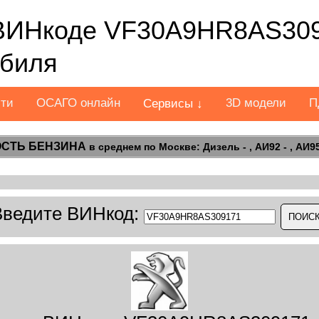
ВИНкоде VF30A9HR8AS309
обиля
сти
ОСАГО онлайн
3D модели
П
Сервисы ↓
СТЬ БЕНЗИНА
в среднем по Москве: Дизель - , АИ92 - , АИ95 
Введите ВИНкод: