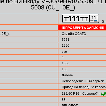
е по ВИНкоду VF30A9HR8AS309171
5008 (0U_, 0E_)
- Эт
!!!ПРОВЕРИТЬ ЗАПИСИ!!!
 0E_):
Онлайн ОСАГО
5291
1560
вэн
4
1560
160
Дизель
Непосредственный впрыск
Привод на передние колеса
Д
195/60 R16 - Совпало? -
88
PEUGEOT