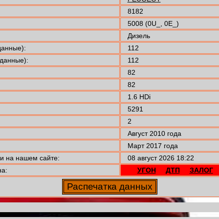
8182
5008 (0U_, 0E_)
Дизель
анные):
112
данные):
112
82
82
1.6 HDi
5291
2
Август 2010 года
Март 2017 года
 на нашем сайте:
08 август 2026 18:22
а:
УГОН
ДТП
ЗАЛОГ