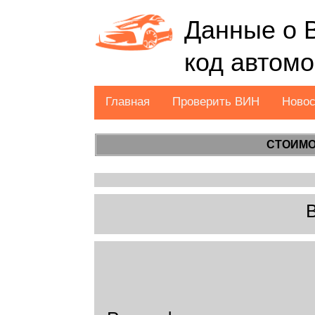
Данные о 
код автом
Главная
Проверить ВИН
Ново
СТОИМО