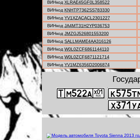
ВИНкод
XLRAE45GF0L358522
ВИНкод
KNHTP7362SS783330
ВИНкод
YV1XZACACL2301227
ВИНкод
JA4MT31H2YP036753
ВИНкод
JMZGJ526801553200
ВИНкод
SALLMAME4AA316126
ВИНкод
W0L0ZCF6861144110
ВИНкод
W0L0ZCF6871121714
ВИНкод
YV1MZ6356D2006874
Госуда