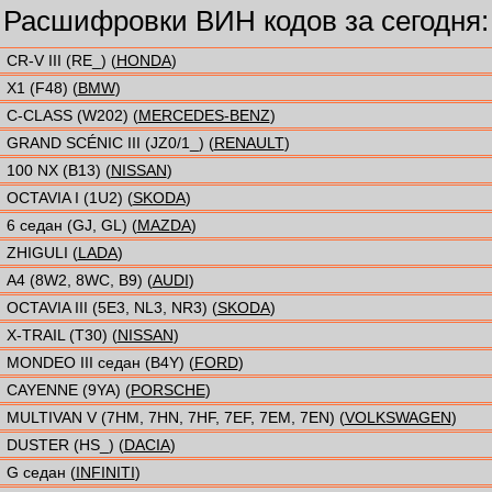
Расшифровки ВИН кодов за сегодня:
CR-V III (RE_) (
HONDA
)
X1 (F48) (
BMW
)
C-CLASS (W202) (
MERCEDES-BENZ
)
GRAND SCÉNIC III (JZ0/1_) (
RENAULT
)
100 NX (B13) (
NISSAN
)
OCTAVIA I (1U2) (
SKODA
)
6 седан (GJ, GL) (
MAZDA
)
ZHIGULI (
LADA
)
A4 (8W2, 8WC, B9) (
AUDI
)
OCTAVIA III (5E3, NL3, NR3) (
SKODA
)
X-TRAIL (T30) (
NISSAN
)
MONDEO III седан (B4Y) (
FORD
)
CAYENNE (9YA) (
PORSCHE
)
MULTIVAN V (7HM, 7HN, 7HF, 7EF, 7EM, 7EN) (
VOLKSWAGEN
)
DUSTER (HS_) (
DACIA
)
G седан (
INFINITI
)