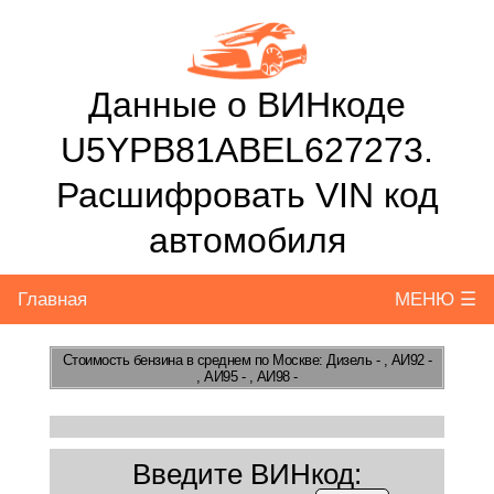
Данные о ВИНкоде
U5YPB81ABEL627273.
Расшифровать VIN код
автомобиля
Главная
МЕНЮ ☰
Стоимость бензина
в среднем по Москве: Дизель - , АИ92 -
, АИ95 - , АИ98 -
Введите ВИНкод: