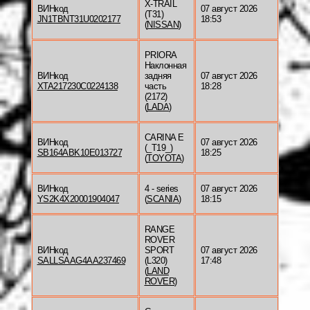
X-TRAIL
ВИНкод
07 август 2026
(T31)
JN1TBNT31U0202177
18:53
(
NISSAN
)
PRIORA
Наклонная
ВИНкод
задняя
07 август 2026
XTA217230C0224138
часть
18:28
(2172)
(
LADA
)
CARINA E
ВИНкод
07 август 2026
(_T19_)
SB164ABK10E013727
18:25
(
TOYOTA
)
ВИНкод
4 - series
07 август 2026
YS2K4X20001904047
(
SCANIA
)
18:15
RANGE
ROVER
ВИНкод
SPORT
07 август 2026
SALLSAAG4AA237469
(L320)
17:48
(
LAND
ROVER
)