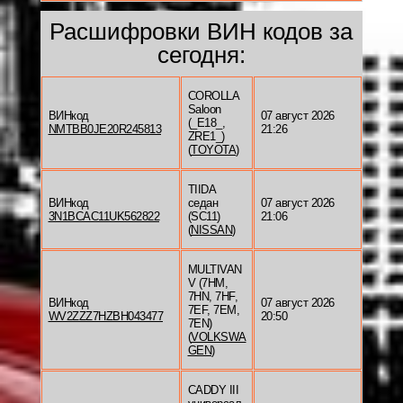
Расшифровки ВИН кодов за
сегодня:
COROLLA
Saloon
ВИНкод
07 август 2026
(_E18_,
NMTBB0JE20R245813
21:26
ZRE1_)
(
TOYOTA
)
TIIDA
ВИНкод
седан
07 август 2026
3N1BCAC11UK562822
(SC11)
21:06
(
NISSAN
)
MULTIVAN
V (7HM,
7HN, 7HF,
ВИНкод
07 август 2026
7EF, 7EM,
WV2ZZZ7HZBH043477
20:50
7EN)
(
VOLKSWA
GEN
)
CADDY III