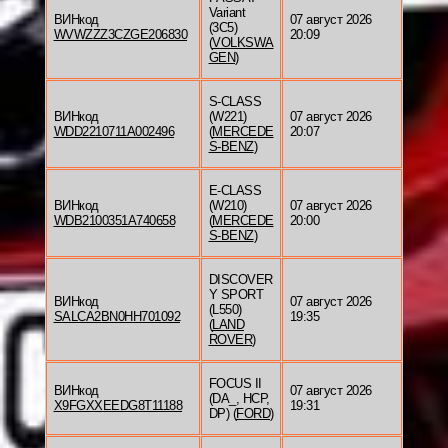
Variant
ВИНкод
07 август 2026
(3C5)
WVWZZZ3CZGE206830
20:09
(
VOLKSWA
GEN
)
S-CLASS
ВИНкод
(W221)
07 август 2026
WDD2210711A002496
(
MERCEDE
20:07
S-BENZ
)
E-CLASS
ВИНкод
(W210)
07 август 2026
WDB2100351A740658
(
MERCEDE
20:00
S-BENZ
)
DISCOVER
Y SPORT
ВИНкод
07 август 2026
(L550)
SALCA2BN0HH701092
19:35
(
LAND
ROVER
)
FOCUS II
ВИНкод
07 август 2026
(DA_, HCP,
X9FGXXEEDG8T11188
19:31
DP) (
FORD
)