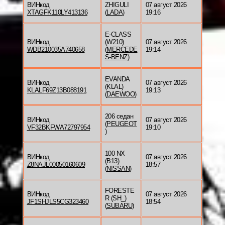
ВИНкод
ZHIGULI
07 август 2026
XTAGFK110LY413136
(
LADA
)
19:16
E-CLASS
ВИНкод
(W210)
07 август 2026
WDB210035A740658
(
MERCEDE
19:14
S-BENZ
)
EVANDA
ВИНкод
07 август 2026
(KLAL)
KLALF69Z13B088191
19:13
(
DAEWOO
)
206 седан
ВИНкод
07 август 2026
(
PEUGEOT
VF32BKFWA72797954
19:10
)
100 NX
ВИНкод
07 август 2026
(B13)
Z8NAJL00050160609
18:57
(
NISSAN
)
FORESTE
ВИНкод
07 август 2026
R (SH_)
JF1SHJLS5CG323460
18:54
(
SUBARU
)