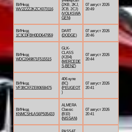
универсал
ВИНкод
(2KB, 2KJ,
07 август 2026
WV2ZZZ2KZCX073116
2CB, 2CJ)
20:49
(
VOLKSWA
GEN
)
ВИНкод
DART
07 август 2026
1C3CDFBH0DD647959
(
DODGE
)
20:46
GLK-
CLASS
ВИНкод
07 август 2026
(X204)
WDC2049871F515515
20:44
(
MERCEDE
S-BENZ
)
406 купе
ВИНкод
(8C)
07 август 2026
VF38CXFZE80659475
(
PEUGEOT
20:41
)
ALMERA
ВИНкод
Classic
07 август 2026
KNMCSHLAS6P505433
(B10)
20:41
(
NISSAN
)
PASSAT