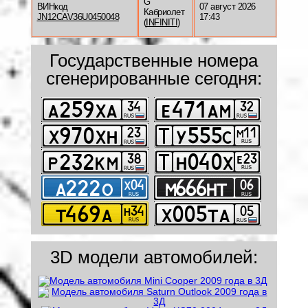
G
ВИНкод
07 август 2026
Кабриолет
JN12CAV36U0450048
17:43
(
INFINITI
)
Государственные номера
сгенерированные сегодня:
3D модели автомобилей: