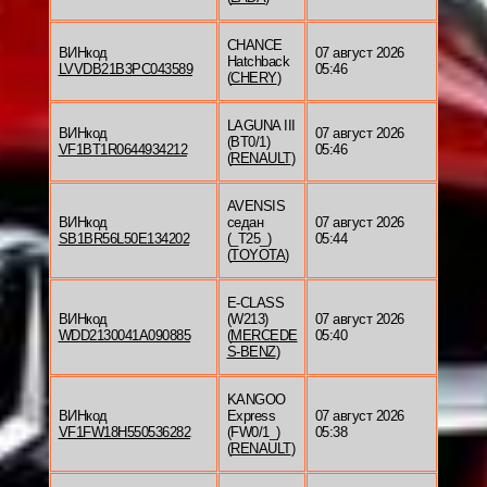
CHANCE
ВИНкод
07 август 2026
Hatchback
LVVDB21B3PC043589
05:46
(
CHERY
)
LAGUNA III
ВИНкод
07 август 2026
(BT0/1)
VF1BT1R0644934212
05:46
(
RENAULT
)
AVENSIS
ВИНкод
седан
07 август 2026
SB1BR56L50E134202
(_T25_)
05:44
(
TOYOTA
)
E-CLASS
ВИНкод
(W213)
07 август 2026
WDD2130041A090885
(
MERCEDE
05:40
S-BENZ
)
KANGOO
ВИНкод
Express
07 август 2026
VF1FW18H550536282
(FW0/1_)
05:38
(
RENAULT
)