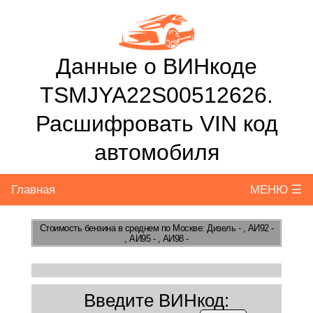
Данные о ВИНкоде
TSMJYA22S00512626.
Расшифровать VIN код
автомобиля
Главная
МЕНЮ ☰
Стоимость бензина
в среднем по Москве: Дизель - , АИ92 -
, АИ95 - , АИ98 -
Введите ВИНкод: