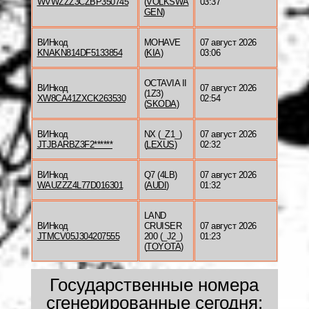
WVWZZZ3CZBP350745
(
VOLKSWA
03:37
GEN
)
ВИНкод
MOHAVE
07 август 2026
KNAKN814DF5133854
(
KIA
)
03:06
OCTAVIA II
ВИНкод
07 август 2026
(1Z3)
XW8CA41ZXCK263530
02:54
(
SKODA
)
ВИНкод
NX (_Z1_)
07 август 2026
JTJBARBZ3F2******
(
LEXUS
)
02:32
ВИНкод
Q7 (4LB)
07 август 2026
WAUZZZ4L77D016301
(
AUDI
)
01:32
LAND
ВИНкод
CRUISER
07 август 2026
JTMCV05J304207555
200 (_J2_)
01:23
(
TOYOTA
)
Государственные номера
сгенерированные сегодня: