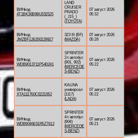
LAND
CRUISER
ВИНкод
07 август 2026
PRADO
4T1BK36B89U332525
05:32
(_J15_)
(
TOYOTA
)
ВИНкод
323 III (BF)
07 август 2026
JMZBF126200229927
(
MAZDA
)
05:28
SPRINTER
2-t автобус
ВИНкод
07 август 2026
(901, 902)
WDB9013711P540241
05:22
(
MERCEDE
S-BENZ
)
KALINA
ВИНкод
универсал
07 август 2026
XTA111760C0221052
(1117)
05:22
(
LADA
)
SPRINTER
4-t автобус
ВИНкод
07 август 2026
(904)
WDB9046631R5Z7612
05:21
(
MERCEDE
S-BENZ
)