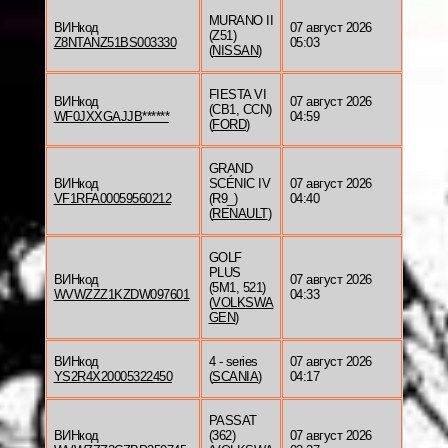
MURANO II
ВИНкод
07 август 2026
(Z51)
Z8NTANZ51BS003330
05:03
(
NISSAN
)
FIESTA VI
ВИНкод
07 август 2026
(CB1, CCN)
WF0JXXGAJJB******
04:59
(
FORD
)
GRAND
ВИНкод
SCÉNIC IV
07 август 2026
VF1RFA00059560212
(R9_)
04:40
(
RENAULT
)
GOLF
PLUS
ВИНкод
07 август 2026
(5M1, 521)
WVWZZZ1KZDW097601
04:33
(
VOLKSWA
GEN
)
ВИНкод
4 - series
07 август 2026
YS2R4X20005322450
(
SCANIA
)
04:17
PASSAT
ВИНкод
(362)
07 август 2026