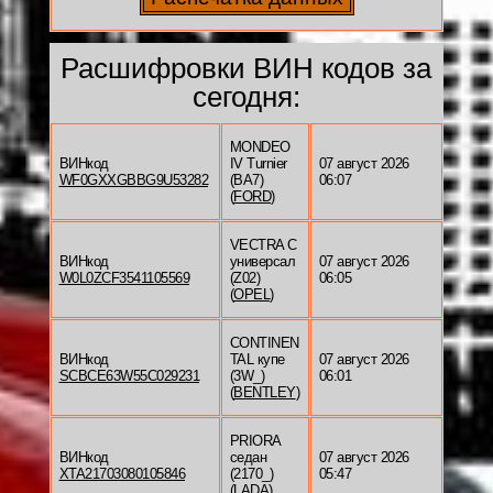
Расшифровки ВИН кодов за
сегодня:
MONDEO
ВИНкод
IV Turnier
07 август 2026
WF0GXXGBBG9U53282
(BA7)
06:07
(
FORD
)
VECTRA C
ВИНкод
универсал
07 август 2026
W0L0ZCF3541105569
(Z02)
06:05
(
OPEL
)
CONTINEN
ВИНкод
TAL купе
07 август 2026
SCBCE63W55C029231
(3W_)
06:01
(
BENTLEY
)
PRIORA
ВИНкод
седан
07 август 2026
XTA21703080105846
(2170_)
05:47
(
LADA
)