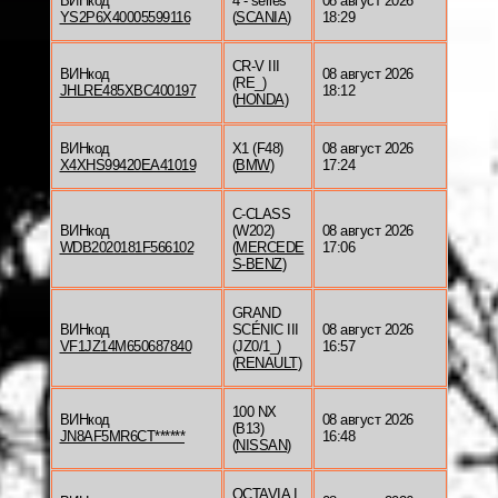
ВИНкод
4 - series
08 август 2026
YS2P6X40005599116
(
SCANIA
)
18:29
CR-V III
ВИНкод
08 август 2026
(RE_)
JHLRE485XBC400197
18:12
(
HONDA
)
ВИНкод
X1 (F48)
08 август 2026
X4XHS99420EA41019
(
BMW
)
17:24
C-CLASS
ВИНкод
(W202)
08 август 2026
WDB2020181F566102
(
MERCEDE
17:06
S-BENZ
)
GRAND
ВИНкод
SCÉNIC III
08 август 2026
VF1JZ14M650687840
(JZ0/1_)
16:57
(
RENAULT
)
100 NX
ВИНкод
08 август 2026
(B13)
JN8AF5MR6CT******
16:48
(
NISSAN
)
OCTAVIA I