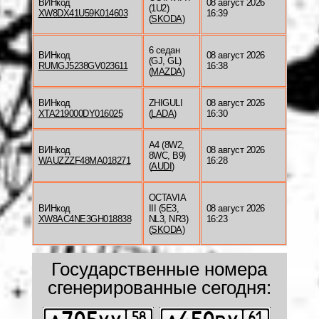
ВИНкод
08 август 2026
(1U2)
XW8DX41U59K014603
16:39
(
SKODA
)
6 седан
ВИНкод
08 август 2026
(GJ, GL)
RUMGJ5238GV023611
16:38
(
MAZDA
)
ВИНкод
ZHIGULI
08 август 2026
XTA219000DY016025
(
LADA
)
16:30
A4 (8W2,
ВИНкод
08 август 2026
8WC, B9)
WAUZZZF48MA018271
16:28
(
AUDI
)
OCTAVIA
ВИНкод
III (5E3,
08 август 2026
XW8AC4NE3GH018838
NL3, NR3)
16:23
(
SKODA
)
Государственные номера
сгенерированные сегодня: