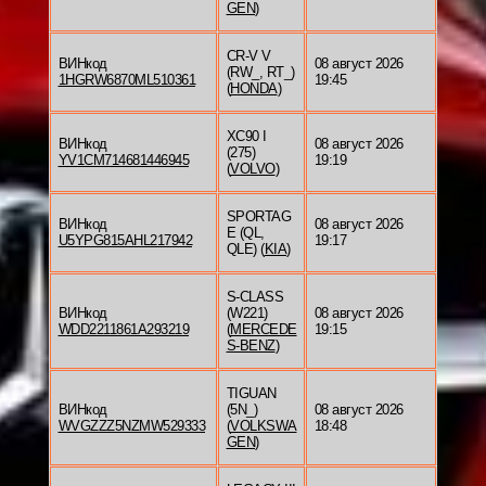
GEN
)
CR-V V
ВИНкод
08 август 2026
(RW_, RT_)
1HGRW6870ML510361
19:45
(
HONDA
)
XC90 I
ВИНкод
08 август 2026
(275)
YV1CM714681446945
19:19
(
VOLVO
)
SPORTAG
ВИНкод
08 август 2026
E (QL,
U5YPG815AHL217942
19:17
QLE) (
KIA
)
S-CLASS
ВИНкод
(W221)
08 август 2026
WDD2211861A293219
(
MERCEDE
19:15
S-BENZ
)
TIGUAN
ВИНкод
(5N_)
08 август 2026
WVGZZZ5NZMW529333
(
VOLKSWA
18:48
GEN
)