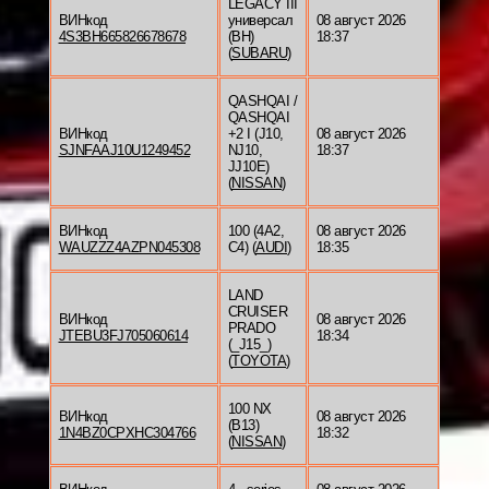
LEGACY III
ВИНкод
универсал
08 август 2026
4S3BH665826678678
(BH)
18:37
(
SUBARU
)
QASHQAI /
QASHQAI
ВИНкод
+2 I (J10,
08 август 2026
SJNFAAJ10U1249452
NJ10,
18:37
JJ10E)
(
NISSAN
)
ВИНкод
100 (4A2,
08 август 2026
WAUZZZ4AZPN045308
C4) (
AUDI
)
18:35
LAND
CRUISER
ВИНкод
08 август 2026
PRADO
JTEBU3FJ705060614
18:34
(_J15_)
(
TOYOTA
)
100 NX
ВИНкод
08 август 2026
(B13)
1N4BZ0CPXHC304766
18:32
(
NISSAN
)