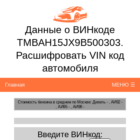
Данные о ВИНкоде
TMBAH15JX9B500303.
Расшифровать VIN код
автомобиля
Главная
МЕНЮ ☰
Стоимость бензина
в среднем по Москве: Дизель - , АИ92 -
, АИ95 - , АИ98 -
Введите ВИНкод: