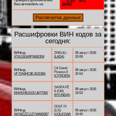
Проверьте дополнительно
УГОН
ДТП
Ваш автомобиль на:
ЗАЛОГ
Расшифровки ВИН кодов за
сегодня:
ВИНкод
ZHIGULI
08 август 2026
XTA219140P0490359
(
LADA
)
20:08
C4 Grand
ВИНкод
08 август 2026
Picasso II
VF73A9HC8EJ633386
20:04
(
CITROËN
)
SANTA FÉ
ВИНкод
08 август 2026
II (CM)
KMHSH81XDCU877000
19:50
(
HYUNDAI
)
GOLF IV
ВИНкод
(1J1)
08 август 2026
WVWZZZ1JZYW460097
(
VOLKSWA
19:45