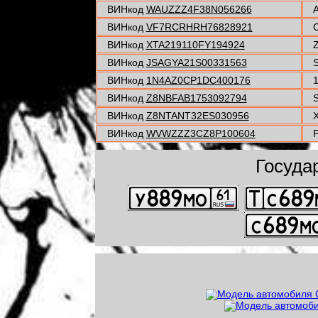
ВИНкод
WAUZZZ4F38N056266
A
ВИНкод
VF7RCRHRH76828921
C
ВИНкод
XTA219110FY194924
Z
ВИНкод
JSAGYA21S00331563
S
ВИНкод
1N4AZ0CP1DC400176
1
ВИНкод
Z8NBFAB1753092794
S
ВИНкод
Z8NTANT32ES030956
X
ВИНкод
WVWZZZ3CZ8P100604
P
Госуда