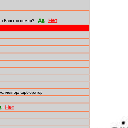
Да
Нет
то Ваш гос номер? -
-
 коллектор/Карбюратор
а
Нет
-