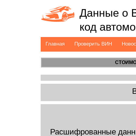
Данные о 
код автом
Главная
Проверить ВИН
Ново
СТОИМО
Расшифрованные данн