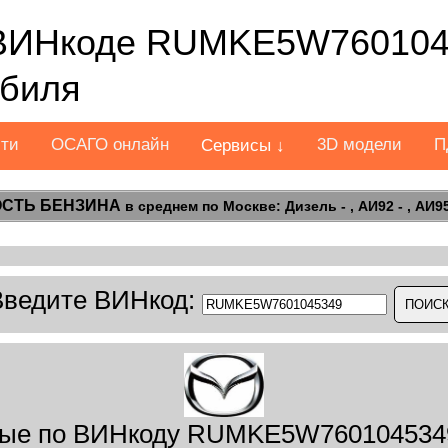
ВИНкоде RUMKE5W7601045
обиля
сти
ОСАГО онлайн
3D модели
П
Сервисы ↓
СТЬ БЕНЗИНА
в среднем по Москве: Дизель - , АИ92 - , АИ95 
Введите ВИНкод:
ые по ВИНкоду RUMKE5W760104534