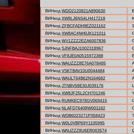
ВИНкод
WDD2120821A890630
E
ВИНкод
XW8LJ6NS4LH417218
K
ВИНкод
ZFBCFADH9EZ021162
1
ВИНкод
XW8AC4NH0JK121011
O
ВИНкод
WV1ZZZ2EZA6007836
C
ВИНкод
SJNFBAJ1002318967
Q
ВИНкод
VF8JE0A0515972388
E
ВИНкод
WAUZZZ8E76A078485
A
ВИНкод
VSKTBAV10U0044484
A
ВИНкод
WAULT64B62N164682
A
ВИНкод
JTNBV58E30J039176
ВИНкод
XW8JF25L2CH701246
Y
ВИНкод
RUMKEC978GV069415
C
ВИНкод
NLAFD76408W001182
C
ВИНкод
WDB6023271P358423
T
ВИНкод
W0L0VBP69Y1105995
O
ВИНкод
WAUZZZ8U6ER003574
Q