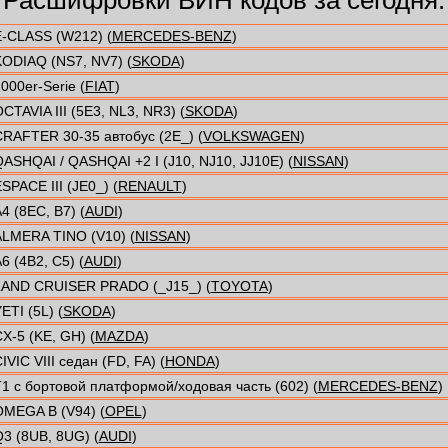
-CLASS (W212) (
MERCEDES-BENZ
)
ODIAQ (NS7, NV7) (
SKODA
)
000er-Serie (
FIAT
)
CTAVIA III (5E3, NL3, NR3) (
SKODA
)
RAFTER 30-35 автобус (2E_) (
VOLKSWAGEN
)
ASHQAI / QASHQAI +2 I (J10, NJ10, JJ10E) (
NISSAN
)
SPACE III (JE0_) (
RENAULT
)
4 (8EC, B7) (
AUDI
)
LMERA TINO (V10) (
NISSAN
)
6 (4B2, C5) (
AUDI
)
LAND CRUISER PRADO (_J15_) (
TOYOTA
)
ETI (5L) (
SKODA
)
X-5 (KE, GH) (
MAZDA
)
IVIC VIII седан (FD, FA) (
HONDA
)
1 c бортовой платформой/ходовая часть (602) (
MERCEDES-BENZ
)
MEGA B (V94) (
OPEL
)
3 (8UB, 8UG) (
AUDI
)