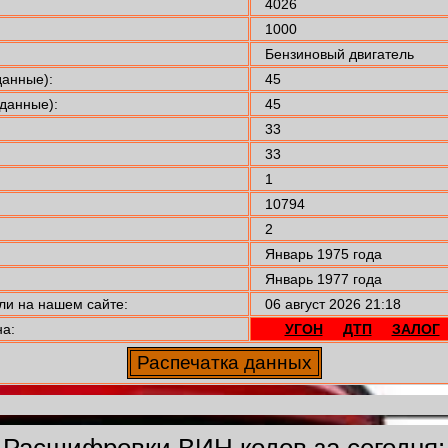
4026
1000
Бензиновый двигатель
анные):
45
данные):
45
33
33
1
10794
2
Январь 1975 года
Январь 1977 года
 на нашем сайте:
06 август 2026 21:18
а:
УГОН
ДТП
ЗАЛОГ
Расшифровки ВИН кодов за сегодня: