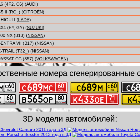
6 (4F2, C6) (
AUDI
)
5 II (RC_) (
CITROËN
)
HIGULI (
LADA
)
X4 (EY, GY) (
SUZUKI
)
00 NX (B13) (
NISSAN
)
ENTRA VII (B17) (
NISSAN
)
-TRAIL (T32_) (
NISSAN
)
ASSAT CC (357) (
VOLKSWAGEN
)
рственные номера сгенерированные с
3D модели автомобилей: