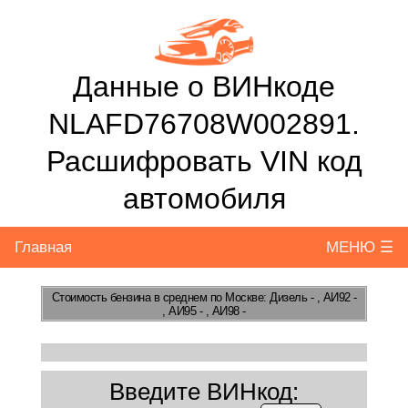
Данные о ВИНкоде
NLAFD76708W002891.
Расшифровать VIN код
автомобиля
Главная
МЕНЮ ☰
Стоимость бензина
в среднем по Москве: Дизель - , АИ92 -
, АИ95 - , АИ98 -
Введите ВИНкод: