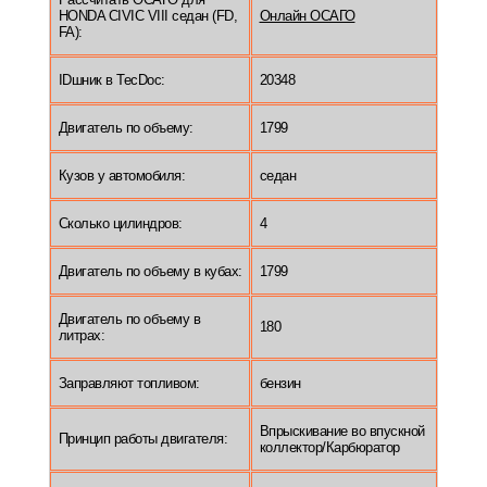
HONDA CIVIC VIII седан (FD,
Онлайн ОСАГО
FA):
IDшник в TecDoc:
20348
Двигатель по объему:
1799
Кузов у автомобиля:
седан
Сколько цилиндров:
4
Двигатель по объему в кубах:
1799
Двигатель по объему в
180
литрах:
Заправляют топливом:
бензин
Впрыскивание во впускной
Принцип работы двигателя:
коллектор/Карбюратор