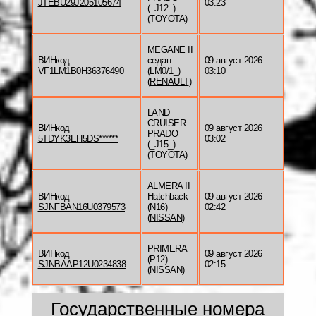
JTEBU29J205105674
03:23
(_J12_)
(
TOYOTA
)
MEGANE II
ВИНкод
седан
09 август 2026
VF1LM1B0H36376490
(LM0/1_)
03:10
(
RENAULT
)
LAND
CRUISER
ВИНкод
09 август 2026
PRADO
5TDYK3EH5DS******
03:02
(_J15_)
(
TOYOTA
)
ALMERA II
ВИНкод
Hatchback
09 август 2026
SJNFBAN16U0379573
(N16)
02:42
(
NISSAN
)
PRIMERA
ВИНкод
09 август 2026
(P12)
SJNBAAP12U0234838
02:15
(
NISSAN
)
Государственные номера