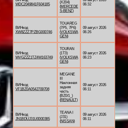
(X204)
WDC2049841F604185
06:32
(
MERCEDE
S-BENZ
)
TOUAREG
ВИНкод
(7P5, 7P6)
09 август 2026
XW8ZZZ7PZBG000746
(
VOLKSWA
06:26
GEN
)
TOURAN
ВИНкод
(1T3)
09 август 2026
WVGZZZ1TZ4W163749
(
VOLKSWA
06:23
GEN
)
MEGANE
III
Наклонная
ВИНкод
09 август 2026
задняя
VF1BZ0A0542709708
06:11
часть
(BZ0/1_)
(
RENAULT
)
TEANA I
ВИНкод
09 август 2026
(J31)
JN1BDUJ31U0000385
06:11
(
NISSAN
)