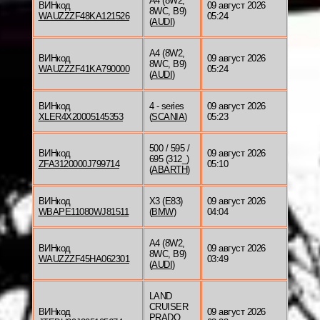
A4 (8W2,
ВИНкод
09 август 2026
8WC, B9)
WAUZZZF48KA121526
05:24
(
AUDI
)
A4 (8W2,
ВИНкод
09 август 2026
8WC, B9)
WAUZZZF41KA790000
05:24
(
AUDI
)
ВИНкод
4 - series
09 август 2026
XLER4X20005145353
(
SCANIA
)
05:23
500 / 595 /
ВИНкод
09 август 2026
695 (312_)
ZFA3120000J799714
05:10
(
ABARTH
)
ВИНкод
X3 (E83)
09 август 2026
WBAPE11080WJ81511
(
BMW
)
04:04
A4 (8W2,
ВИНкод
09 август 2026
8WC, B9)
WAUZZZF45HA062301
03:49
(
AUDI
)
LAND
CRUISER
ВИНкод
09 август 2026
PRADO