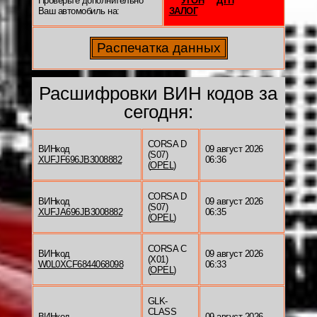
Проверьте дополнительно
УГОН
ДТП
Ваш автомобиль на:
ЗАЛОГ
Расшифровки ВИН кодов за
сегодня:
CORSA D
ВИНкод
09 август 2026
(S07)
XUFJF696JB3008882
06:36
(
OPEL
)
CORSA D
ВИНкод
09 август 2026
(S07)
XUFJA696JB3008882
06:35
(
OPEL
)
CORSA C
ВИНкод
09 август 2026
(X01)
W0L0XCF6844068098
06:33
(
OPEL
)
GLK-
CLASS
ВИНкод
09 август 2026