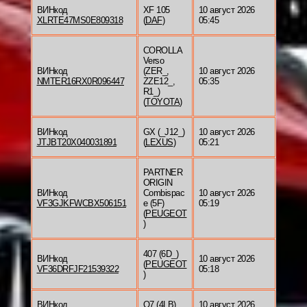
ВИНкод
XF 105
10 август 2026
XLRTE47MS0E809318
(
DAF
)
05:45
COROLLA
Verso
ВИНкод
(ZER_,
10 август 2026
NMTER16RX0R096447
ZZE12_,
05:35
R1_)
(
TOYOTA
)
ВИНкод
GX (_J12_)
10 август 2026
JTJBT20X040031891
(
LEXUS
)
05:21
PARTNER
ORIGIN
ВИНкод
Combispac
10 август 2026
VF3GJKFWCBX506151
e (5F)
05:19
(
PEUGEOT
)
407 (6D_)
ВИНкод
10 август 2026
(
PEUGEOT
VF36DRFJF21539322
05:18
)
ВИНкод
Q7 (4LB)
10 август 2026