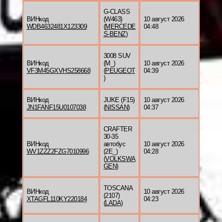
G-CLASS
ВИНкод
(W463)
10 август 2026
WDB4632481X123309
(
MERCEDE
04:48
S-BENZ
)
3008 SUV
ВИНкод
(M_)
10 август 2026
VF3M45GXVHS258668
(
PEUGEOT
04:39
)
ВИНкод
JUKE (F15)
10 август 2026
JN1FANF15U0107038
(
NISSAN
)
04:37
CRAFTER
30-35
ВИНкод
автобус
10 август 2026
WV1ZZZ2FZG7010996
(2E_)
04:28
(
VOLKSWA
GEN
)
TOSCANA
ВИНкод
10 август 2026
(2107)
XTAGFL110KY220184
04:23
(
LADA
)