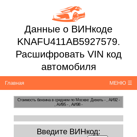
Данные о ВИНкоде
KNAFU411AB5927579.
Расшифровать VIN код
автомобиля
Главная
МЕНЮ ☰
Стоимость бензина
в среднем по Москве: Дизель - , АИ92 -
, АИ95 - , АИ98 -
Введите ВИНкод: