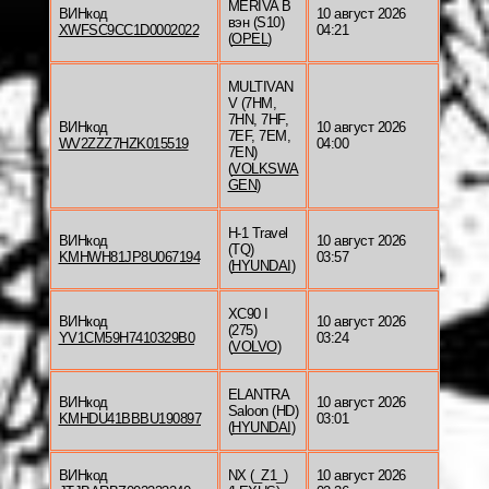
MERIVA B
ВИНкод
10 август 2026
вэн (S10)
XWFSC9CC1D0002022
04:21
(
OPEL
)
MULTIVAN
V (7HM,
7HN, 7HF,
ВИНкод
10 август 2026
7EF, 7EM,
WV2ZZZ7HZK015519
04:00
7EN)
(
VOLKSWA
GEN
)
H-1 Travel
ВИНкод
10 август 2026
(TQ)
KMHWH81JP8U067194
03:57
(
HYUNDAI
)
XC90 I
ВИНкод
10 август 2026
(275)
YV1CM59H7410329B0
03:24
(
VOLVO
)
ELANTRA
ВИНкод
10 август 2026
Saloon (HD)
KMHDU41BBBU190897
03:01
(
HYUNDAI
)
ВИНкод
NX (_Z1_)
10 август 2026