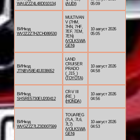
WAUZZZ4L48D010134
(
AUDI
)
05:09
MULTIVAN
V (7HM,
7HN, 7HF,
ВИНкод
10 август 2026
7EF, 7EM,
WV2ZZZ7HZCH089530
05:05
7EN)
(
VOLKSWA
GEN
)
LAND
CRUISER
ВИНкод
10 август 2026
PRADO
JTNBV58E40J038652
04:58
(_J15_)
(
TOYOTA
)
CR-V III
ВИНкод
10 август 2026
(RE_)
SHSRE5730EU200412
04:56
(
HONDA
)
TOUAREG
(7LA, 7L6,
ВИНкод
10 август 2026
7L7)
WVGZZZ7LZ3D007599
04:53
(
VOLKSWA
GEN
)