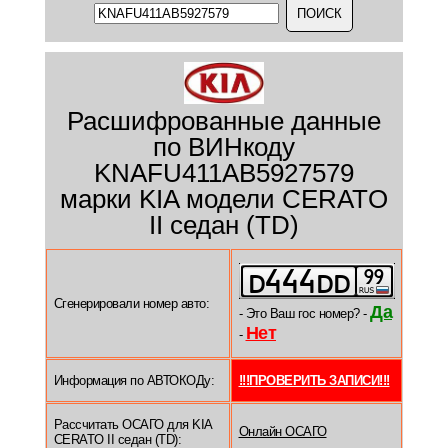
Расшифрованные данные
по ВИНкоду
KNAFU411AB5927579
марки KIA модели CERATO
II седан (TD)
Сгенерировали номер авто:
Да
- Это Ваш гос номер? -
Нет
-
Информация по АВТОКОДу:
!!!ПРОВЕРИТЬ ЗАПИСИ!!!
Рассчитать ОСАГО для KIA
Онлайн ОСАГО
CERATO II седан (TD):