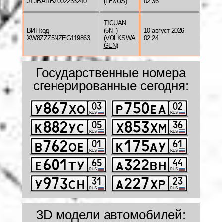
JTJBARBZ002233240
(
LEXUS
)
02:36
TIGUAN
ВИНкод
(5N_)
10 август 2026
XW8ZZZ5NZEG119863
(
VOLKSWA
02:24
GEN
)
Государственные номера
сгенерированные сегодня:
3D модели автомобилей: