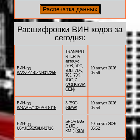
Расшифровки ВИН кодов за
сегодня:
TRANSPO
RTER IV
автобус
(70B, 70C,
ВИНкод
10 август 2026
7DB, 7DK,
WV2ZZZ70ZNH017255
05:56
70J, 70K,
7DC, 7
(
VOLKSWA
GEN
)
ВИНкод
3 (E90)
10 август 2026
WBAPF710X0A798115
(
BMW
)
05:54
SPORTAG
ВИНкод
10 август 2026
E (JE_,
U6YJE55259L042716
05:52
KM_) (
KIA
)