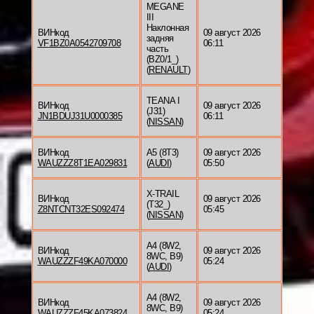
MEGANE
III
Наклонная
ВИНкод
09 август 2026
задняя
VF1BZ0A0542709708
06:11
часть
(BZ0/1_)
(
RENAULT
)
TEANA I
ВИНкод
09 август 2026
(J31)
JN1BDUJ31U0000385
06:11
(
NISSAN
)
ВИНкод
A5 (8T3)
09 август 2026
WAUZZZ8T1EA029831
(
AUDI
)
05:50
X-TRAIL
ВИНкод
09 август 2026
(T32_)
Z8NTCNT32ES092474
05:45
(
NISSAN
)
A4 (8W2,
ВИНкод
09 август 2026
8WC, B9)
WAUZZZF49KA070000
05:24
(
AUDI
)
A4 (8W2,
ВИНкод
09 август 2026
8WC, B9)
WAUZZZF45KA073824
05:24