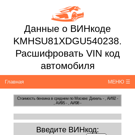
Данные о ВИНкоде
KMHSU81XDGU540238.
Расшифровать VIN код
автомобиля
Главная
МЕНЮ ☰
Стоимость бензина
в среднем по Москве: Дизель - , АИ92 -
, АИ95 - , АИ98 -
Введите ВИНкод: