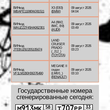
ВИНкод
X3 (E83)
09 август 2026
WBAPE11080WJ81511
(
BMW
)
04:04
A4 (8W2,
ВИНкод
09 август 2026
8WC, B9)
WAUZZZF45HA062301
03:49
(
AUDI
)
LAND
CRUISER
ВИНкод
09 август 2026
PRADO
JTEBU29J205105674
03:23
(_J12_)
(
TOYOTA
)
MEGANE II
ВИНкод
седан
09 август 2026
VF1LM1B0H36376490
(LM0/1_)
03:10
(
RENAULT
)
Государственные номера
сгенерированные сегодня: