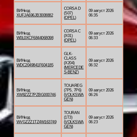
CORSA D
ВИНкод
09 август 2026
(S07)
XUFJA696JB3008882
06:35
(
OPEL
)
CORSA C
ВИНкод
09 август 2026
(X01)
W0L0XCF6844068098
06:33
(
OPEL
)
GLK-
CLASS
ВИНкод
09 август 2026
(X204)
WDC2049841F604185
06:32
(
MERCEDE
S-BENZ
)
TOUAREG
ВИНкод
(7P5, 7P6)
09 август 2026
XW8ZZZ7PZBG000746
(
VOLKSWA
06:26
GEN
)
TOURAN
ВИНкод
(1T3)
09 август 2026
WVGZZZ1TZ4W163749
(
VOLKSWA
06:23
GEN
)