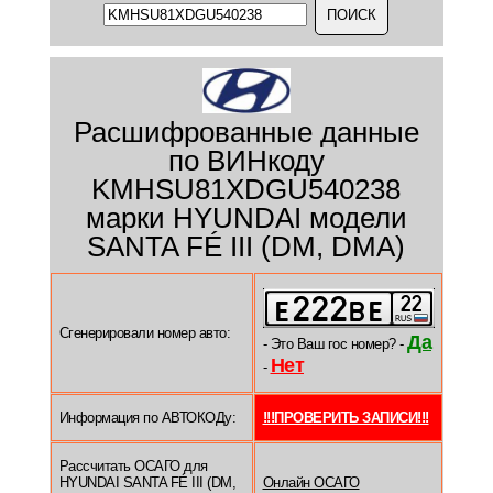
Расшифрованные данные
по ВИНкоду
KMHSU81XDGU540238
марки HYUNDAI модели
SANTA FÉ III (DM, DMA)
Сгенерировали номер авто:
Да
- Это Ваш гос номер? -
Нет
-
Информация по АВТОКОДу:
!!!ПРОВЕРИТЬ ЗАПИСИ!!!
Рассчитать ОСАГО для
HYUNDAI SANTA FÉ III (DM,
Онлайн ОСАГО