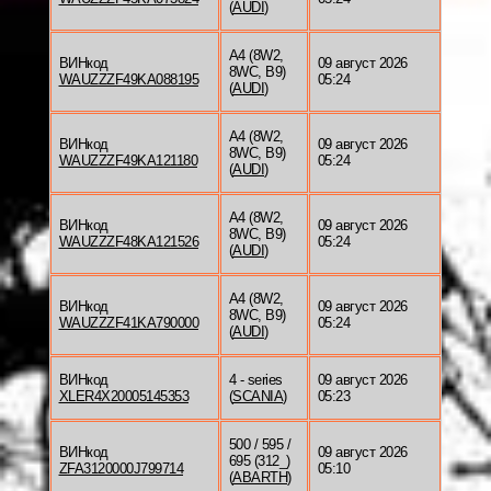
(
AUDI
)
A4 (8W2,
ВИНкод
09 август 2026
8WC, B9)
WAUZZZF49KA088195
05:24
(
AUDI
)
A4 (8W2,
ВИНкод
09 август 2026
8WC, B9)
WAUZZZF49KA121180
05:24
(
AUDI
)
A4 (8W2,
ВИНкод
09 август 2026
8WC, B9)
WAUZZZF48KA121526
05:24
(
AUDI
)
A4 (8W2,
ВИНкод
09 август 2026
8WC, B9)
WAUZZZF41KA790000
05:24
(
AUDI
)
ВИНкод
4 - series
09 август 2026
XLER4X20005145353
(
SCANIA
)
05:23
500 / 595 /
ВИНкод
09 август 2026
695 (312_)
ZFA3120000J799714
05:10
(
ABARTH
)