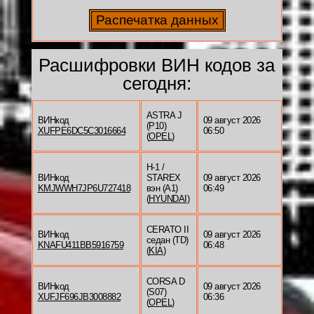
Расшифровки ВИН кодов за
сегодня:
ASTRA J
ВИНкод
09 август 2026
(P10)
XUFPE6DC5C3016664
06:50
(
OPEL
)
H-1 /
ВИНкод
STAREX
09 август 2026
KMJWWH7JP6U727418
вэн (A1)
06:49
(
HYUNDAI
)
CERATO II
ВИНкод
09 август 2026
седан (TD)
KNAFU411BB5916759
06:48
(
KIA
)
CORSA D
ВИНкод
09 август 2026
(S07)
XUFJF696JB3008882
06:36
(
OPEL
)