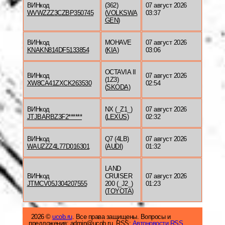
ВИНкод
(362)
07 август 2026
WVWZZZ3CZBP350745
(
VOLKSWA
03:37
GEN
)
ВИНкод
MOHAVE
07 август 2026
KNAKN814DF5133854
(
KIA
)
03:06
OCTAVIA II
ВИНкод
07 август 2026
(1Z3)
XW8CA41ZXCK263530
02:54
(
SKODA
)
ВИНкод
NX (_Z1_)
07 август 2026
JTJBARBZ3F2******
(
LEXUS
)
02:32
ВИНкод
Q7 (4LB)
07 август 2026
WAUZZZ4L77D016301
(
AUDI
)
01:32
LAND
ВИНкод
CRUISER
07 август 2026
JTMCV05J304207555
200 (_J2_)
01:23
(
TOYOTA
)
2026 ©
ucob.ru
. Все права защищены. Вопросы и
предложения: admin@ucob.ru. RSS:
Автоновости RSS.