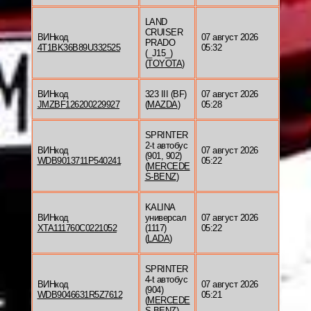
LAND
CRUISER
ВИНкод
07 август 2026
PRADO
4T1BK36B89U332525
05:32
(_J15_)
(
TOYOTA
)
ВИНкод
323 III (BF)
07 август 2026
JMZBF126200229927
(
MAZDA
)
05:28
SPRINTER
2-t автобус
ВИНкод
07 август 2026
(901, 902)
WDB9013711P540241
05:22
(
MERCEDE
S-BENZ
)
KALINA
ВИНкод
универсал
07 август 2026
XTA111760C0221052
(1117)
05:22
(
LADA
)
SPRINTER
4-t автобус
ВИНкод
07 август 2026
(904)
WDB9046631R5Z7612
05:21
(
MERCEDE
S-BENZ
)