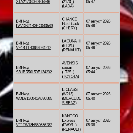
XTA21703080105846
(2170_)
05:47
(
LADA
)
CHANCE
ВИНкод
07 август 2026
Hatchback
LVVDB21B3PC043589
05:46
(
CHERY
)
LAGUNA III
ВИНкод
07 август 2026
(BT0/1)
VF1BT1R0644934212
05:46
(
RENAULT
)
AVENSIS
ВИНкод
седан
07 август 2026
SB1BR56L50E134202
(_T25_)
05:44
(
TOYOTA
)
E-CLASS
ВИНкод
(W213)
07 август 2026
WDD2130041A090885
(
MERCEDE
05:40
S-BENZ
)
KANGOO
ВИНкод
Express
07 август 2026
VF1FW18H550536282
(FW0/1_)
05:38
(
RENAULT
)