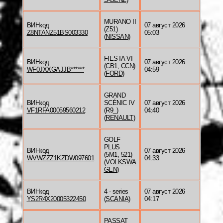
MURANO II
ВИНкод
07 август 2026
(Z51)
Z8NTANZ51BS003330
05:03
(
NISSAN
)
FIESTA VI
ВИНкод
07 август 2026
(CB1, CCN)
WF0JXXGAJJB******
04:59
(
FORD
)
GRAND
ВИНкод
SCÉNIC IV
07 август 2026
VF1RFA00059560212
(R9_)
04:40
(
RENAULT
)
GOLF
PLUS
ВИНкод
07 август 2026
(5M1, 521)
WVWZZZ1KZDW097601
04:33
(
VOLKSWA
GEN
)
ВИНкод
4 - series
07 август 2026
YS2R4X20005322450
(
SCANIA
)
04:17
PASSAT