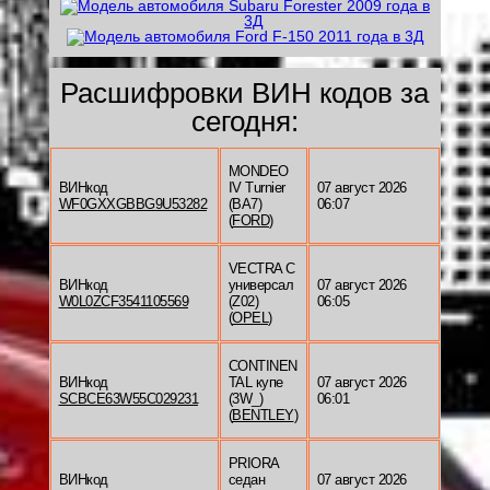
Расшифровки ВИН кодов за
сегодня:
MONDEO
ВИНкод
IV Turnier
07 август 2026
WF0GXXGBBG9U53282
(BA7)
06:07
(
FORD
)
VECTRA C
ВИНкод
универсал
07 август 2026
W0L0ZCF3541105569
(Z02)
06:05
(
OPEL
)
CONTINEN
ВИНкод
TAL купе
07 август 2026
SCBCE63W55C029231
(3W_)
06:01
(
BENTLEY
)
PRIORA
ВИНкод
седан
07 август 2026