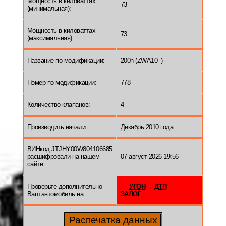
Мощность в киловаттах
73
(минимальная):
Мощность в киловаттах
73
(максимальная):
Название по модификации:
200h (ZWA10_)
Номер по модификации:
778
Количество клапанов:
4
Производить начали:
Декабрь 2010 года
ВИНкод JTJHY00W804106685
расшифровали на нашем
07 август 2026 19:56
сайте:
Проверьте дополнительно
УГОН
ДТП
Ваш автомобиль на:
ЗАЛОГ