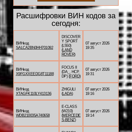
Расшифровки ВИН кодов за
сегодня:
DISCOVER
Y SPORT
ВИНкод
07 август 2026
(L550)
SALCA2BN0HH701092
19:35
(
LAND
ROVER
)
FOCUS II
ВИНкод
07 август 2026
(DA_, HCP,
X9FGXXEEDG8T11188
19:31
DP) (
FORD
)
ВИНкод
ZHIGULI
07 август 2026
XTAGFK110LY413136
(
LADA
)
19:16
E-CLASS
ВИНкод
(W210)
07 август 2026
WDB210035A740658
(
MERCEDE
19:14
S-BENZ
)