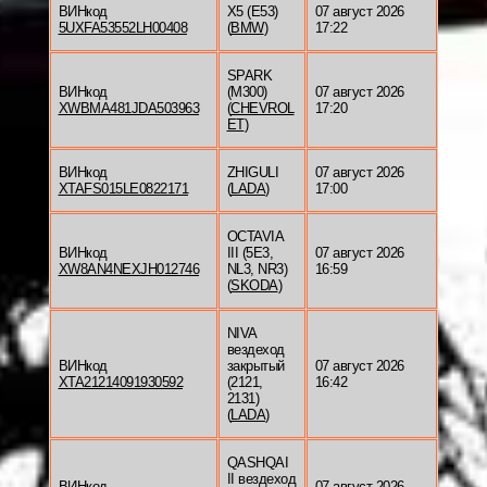
ВИНкод
X5 (E53)
07 август 2026
5UXFA53552LH00408
(
BMW
)
17:22
SPARK
ВИНкод
(M300)
07 август 2026
XWBMA481JDA503963
(
CHEVROL
17:20
ET
)
ВИНкод
ZHIGULI
07 август 2026
XTAFS015LE0822171
(
LADA
)
17:00
OCTAVIA
ВИНкод
III (5E3,
07 август 2026
XW8AN4NEXJH012746
NL3, NR3)
16:59
(
SKODA
)
NIVA
вездеход
ВИНкод
закрытый
07 август 2026
XTA21214091930592
(2121,
16:42
2131)
(
LADA
)
QASHQAI
II вездеход
ВИНкод
07 август 2026