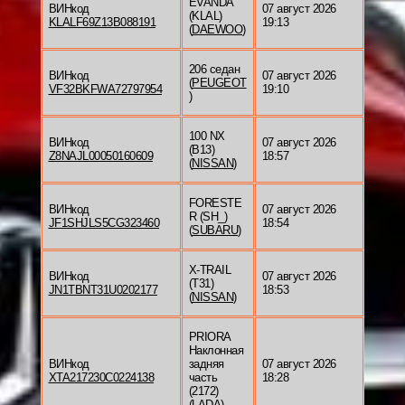
EVANDA
ВИНкод
07 август 2026
(KLAL)
KLALF69Z13B088191
19:13
(
DAEWOO
)
206 седан
ВИНкод
07 август 2026
(
PEUGEOT
VF32BKFWA72797954
19:10
)
100 NX
ВИНкод
07 август 2026
(B13)
Z8NAJL00050160609
18:57
(
NISSAN
)
FORESTE
ВИНкод
07 август 2026
R (SH_)
JF1SHJLS5CG323460
18:54
(
SUBARU
)
X-TRAIL
ВИНкод
07 август 2026
(T31)
JN1TBNT31U0202177
18:53
(
NISSAN
)
PRIORA
Наклонная
ВИНкод
задняя
07 август 2026
XTA217230C0224138
часть
18:28
(2172)
(
LADA
)