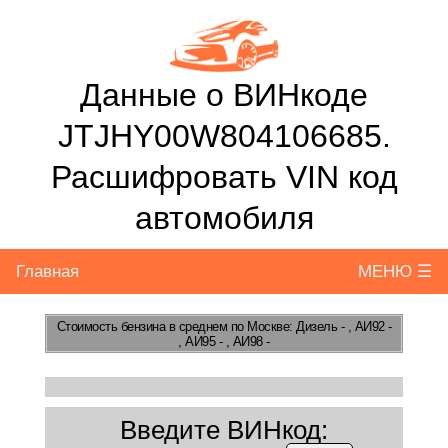
Данные о ВИНкоде
JTJHY00W804106685.
Расшифровать VIN код
автомобиля
Главная
МЕНЮ ☰
Стоимость бензина
в среднем по Москве: Дизель - , АИ92 -
, АИ95 - , АИ98 -
Введите ВИНкод: