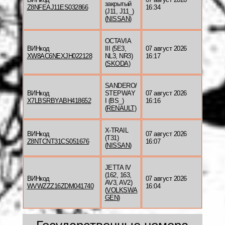
закрытый
Z8NFEAJ11ES032866
16:34
(J11, J11_)
(
NISSAN
)
OCTAVIA
ВИНкод
III (5E3,
07 август 2026
XW8AC6NEXJH022128
NL3, NR3)
16:17
(
SKODA
)
SANDERO/
ВИНкод
STEPWAY
07 август 2026
X7LBSRBYABH418652
I (BS_)
16:16
(
RENAULT
)
X-TRAIL
ВИНкод
07 август 2026
(T31)
Z8NTCNT31CS051676
16:07
(
NISSAN
)
JETTA IV
(162, 163,
ВИНкод
07 август 2026
AV3, AV2)
WVWZZZ16ZDM041740
16:04
(
VOLKSWA
GEN
)