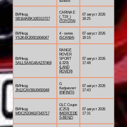
CARINA E
ВИНкод
07 август 2026
(_T19_)
SB164ABK10E013727
18:25
(
TOYOTA
)
ВИНкод
4 - series
07 август 2026
YS2K4X20001904047
(
SCANIA
)
18:15
RANGE
ROVER
ВИНкод
SPORT
07 август 2026
SALLSAAG4AA237469
(L320)
17:48
(
LAND
ROVER
)
G
ВИНкод
07 август 2026
Кабриолет
JN12CAV36U0450048
17:43
(
INFINITI
)
GLC Coupe
ВИНкод
(C253)
07 август 2026
WDC2533461F343717
(
MERCEDE
17:31
S-BENZ
)