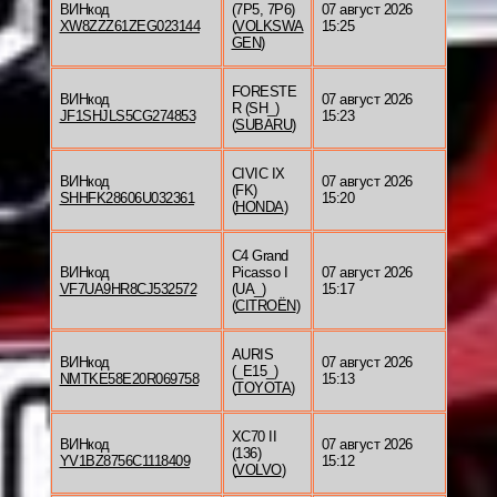
ВИНкод
(7P5, 7P6)
07 август 2026
XW8ZZZ61ZEG023144
(
VOLKSWA
15:25
GEN
)
FORESTE
ВИНкод
07 август 2026
R (SH_)
JF1SHJLS5CG274853
15:23
(
SUBARU
)
CIVIC IX
ВИНкод
07 август 2026
(FK)
SHHFK28606U032361
15:20
(
HONDA
)
C4 Grand
ВИНкод
Picasso I
07 август 2026
VF7UA9HR8CJ532572
(UA_)
15:17
(
CITROËN
)
AURIS
ВИНкод
07 август 2026
(_E15_)
NMTKE58E20R069758
15:13
(
TOYOTA
)
XC70 II
ВИНкод
07 август 2026
(136)
YV1BZ8756C1118409
15:12
(
VOLVO
)