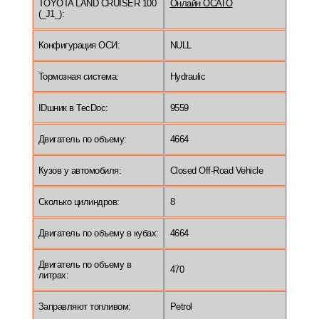
TOYOTA LAND CRUISER 100
Онлайн ОСАГО
(_J1_):
Конфигурация ОСИ:
NULL
Тормозная система:
Hydraulic
IDшник в TecDoc:
9559
Двигатель по объему:
4664
Кузов у автомобиля:
Closed Off-Road Vehicle
Сколько цилиндров:
8
Двигатель по объему в кубах:
4664
Двигатель по объему в
470
литрах:
Заправляют топливом:
Petrol