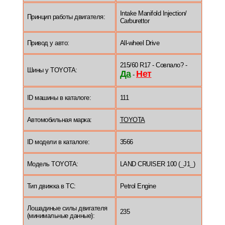
Intake Manifold Injection/
Принцип работы двигателя:
Carburettor
Привод у авто:
All-wheel Drive
215/60 R17 - Совпало? -
Шины у TOYOTA:
Да
Нет
-
ID машины в каталоге:
111
Автомобильная марка:
TOYOTA
ID модели в каталоге:
3566
Модель TOYOTA:
LAND CRUISER 100 (_J1_)
Тип движка в ТС:
Petrol Engine
Лошадиные силы двигателя
235
(минимальные данные):