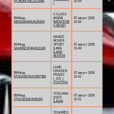
VF38D5FS8CL012085
15:59
)
C-CLASS
ВИНкод
(W204)
07 август 2026
WDD2040491A525918
(
MERCEDE
15:56
S-BENZ
)
RANGE
ROVER
ВИНкод
SPORT
07 август 2026
SALWR2VF4FA521145
(L494)
15:49
(
LAND
ROVER
)
LAND
CRUISER
ВИНкод
07 август 2026
PRADO
5TDZA3EHXAS007380
15:42
(_J15_)
(
TOYOTA
)
TOSCANA
ВИНкод
07 август 2026
(2107)
XTA219110L0345155
15:31
(
LADA
)
TOUAREG