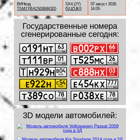
ВИНкод
SX4 (JY)
07 август 2026
TSMJYBA2S00684320
(
SUZUKI
)
14:05
Государственные номера
сгенерированные сегодня:
3D модели автомобилей: