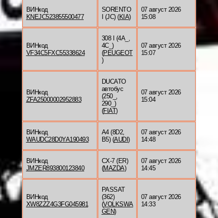
ВИНкод
SORENTO
07 август 2026
KNEJC523855500477
I (JC) (
KIA
)
15:08
308 I (4A_,
ВИНкод
4C_)
07 август 2026
VF34C5FXC55338624
(
PEUGEOT
15:07
)
DUCATO
автобус
ВИНкод
07 август 2026
(250_,
ZFA25000002952883
15:04
290_)
(
FIAT
)
ВИНкод
A4 (8D2,
07 август 2026
WAUDC28D0YA190493
B5) (
AUDI
)
14:48
ВИНкод
CX-7 (ER)
07 август 2026
JMZER893800123840
(
MAZDA
)
14:45
PASSAT
ВИНкод
(362)
07 август 2026
XW8ZZZ4G3FG045981
(
VOLKSWA
14:33
GEN
)