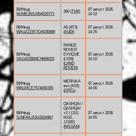
ВИНкод
07 август 2026
390 (
TVR
)
WJME2NSJ004320771
14:32
ВИНкод
A5 (8T3)
07 август 2026
WAUZZZ8T7DA030898
(
AUDI
)
14:26
RANGE
ROVER
ВИНкод
EVOQUE
07 август 2026
SALVA2BB8CH684033
(L538)
14:10
(
LAND
ROVER
)
MERIVA A
ВИНкод
07 август 2026
вэн (X03)
W0L0XCE7574459335
14:06
(
OPEL
)
QASHQAI /
QASHQAI
ВИНкод
+2 I (J10,
07 август 2026
SJNFAAJ10U2924997
NJ10,
14:05
JJ10E)
(
NISSAN
)