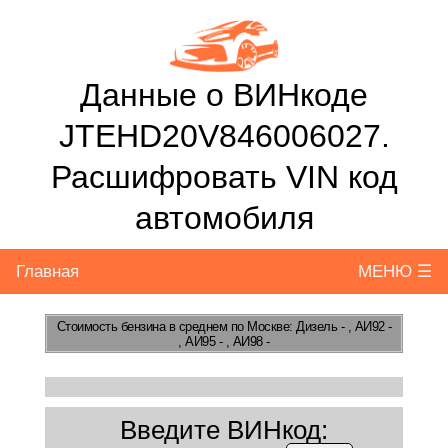
Данные о ВИНкоде
JTEHD20V846006027.
Расшифровать VIN код
автомобиля
Главная
МЕНЮ ☰
Стоимость бензина
в среднем по Москве: Дизель - , АИ92 -
, АИ95 - , АИ98 -
Введите ВИНкод: