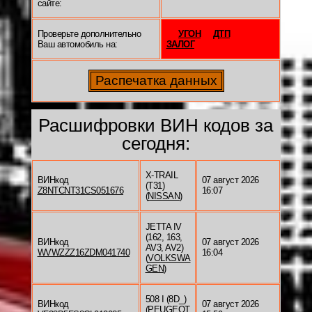
сайте:
Проверьте дополнительно
УГОН
ДТП
Ваш автомобиль на:
ЗАЛОГ
Расшифровки ВИН кодов за
сегодня:
X-TRAIL
ВИНкод
07 август 2026
(T31)
Z8NTCNT31CS051676
16:07
(
NISSAN
)
JETTA IV
(162, 163,
ВИНкод
07 август 2026
AV3, AV2)
WVWZZZ16ZDM041740
16:04
(
VOLKSWA
GEN
)
508 I (8D_)
ВИНкод
07 август 2026
(
PEUGEOT